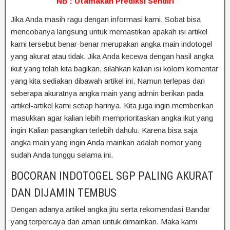
NB : Utamakan Prediksi Sendiri
Jika Anda masih ragu dengan informasi kami, Sobat bisa
mencobanya langsung untuk memastikan apakah isi artikel
kami tersebut benar-benar merupakan angka main indotogel
yang akurat atau tidak. Jika Anda kecewa dengan hasil angka
ikut yang telah kita bagikan, silahkan kalian isi kolom komentar
yang kita sediakan dibawah artikel ini. Namun terlepas dari
seberapa akuratnya angka main yang admin berikan pada
artikel-artikel kami setiap harinya. Kita juga ingin memberikan
masukkan agar kalian lebih memprioritaskan angka ikut yang
ingin Kalian pasangkan terlebih dahulu. Karena bisa saja
angka main yang ingin Anda mainkan adalah nomor yang
sudah Anda tunggu selama ini.
BOCORAN INDOTOGEL SGP PALING AKURAT
DAN DIJAMIN TEMBUS
Dengan adanya artikel angka jitu serta rekomendasi Bandar
yang terpercaya dan aman untuk dimainkan. Maka kami