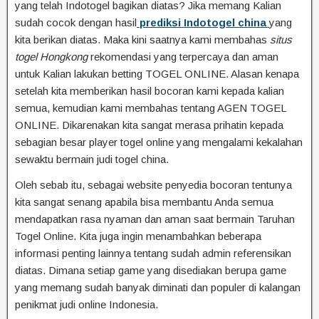
yang telah Indotogel bagikan diatas? Jika memang Kalian
sudah cocok dengan hasil
prediksi Indotogel china
yang
kita berikan diatas. Maka kini saatnya kami membahas
situs
togel Hongkong
rekomendasi yang terpercaya dan aman
untuk Kalian lakukan betting TOGEL ONLINE. Alasan kenapa
setelah kita memberikan hasil bocoran kami kepada kalian
semua, kemudian kami membahas tentang AGEN TOGEL
ONLINE. Dikarenakan kita sangat merasa prihatin kepada
sebagian besar player togel online yang mengalami kekalahan
sewaktu bermain judi togel china.
Oleh sebab itu, sebagai website penyedia bocoran tentunya
kita sangat senang apabila bisa membantu Anda semua
mendapatkan rasa nyaman dan aman saat bermain Taruhan
Togel Online. Kita juga ingin menambahkan beberapa
informasi penting lainnya tentang sudah admin referensikan
diatas. Dimana setiap game yang disediakan berupa game
yang memang sudah banyak diminati dan populer di kalangan
penikmat judi online Indonesia.