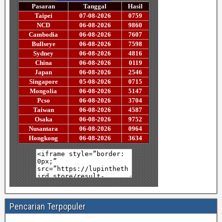
Pencarian Terpopuler