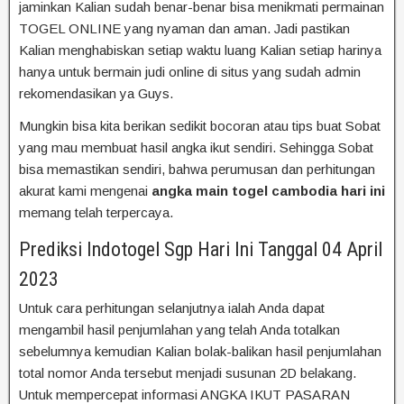
jaminkan Kalian sudah benar-benar bisa menikmati permainan
TOGEL ONLINE yang nyaman dan aman. Jadi pastikan
Kalian menghabiskan setiap waktu luang Kalian setiap harinya
hanya untuk bermain judi online di situs yang sudah admin
rekomendasikan ya Guys.
Mungkin bisa kita berikan sedikit bocoran atau tips buat Sobat
yang mau membuat hasil angka ikut sendiri. Sehingga Sobat
bisa memastikan sendiri, bahwa perumusan dan perhitungan
akurat kami mengenai
angka main togel cambodia hari ini
memang telah terpercaya.
Prediksi Indotogel Sgp Hari Ini Tanggal 04 April
2023
Untuk cara perhitungan selanjutnya ialah Anda dapat
mengambil hasil penjumlahan yang telah Anda totalkan
sebelumnya kemudian Kalian bolak-balikan hasil penjumlahan
total nomor Anda tersebut menjadi susunan 2D belakang.
Untuk mempercepat informasi ANGKA IKUT PASARAN