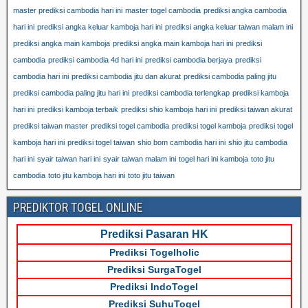
master prediksi cambodia hari ini
master togel cambodia
prediksi angka cambodia
hari ini
prediksi angka keluar kamboja hari ini
prediksi angka keluar taiwan malam ini
prediksi angka main kamboja
prediksi angka main kamboja hari ini
prediksi
cambodia
prediksi cambodia 4d hari ini
prediksi cambodia berjaya
prediksi
cambodia hari ini
prediksi cambodia jitu dan akurat
prediksi cambodia paling jitu
prediksi cambodia paling jitu hari ini
prediksi cambodia terlengkap
prediksi kamboja
hari ini
prediksi kamboja terbaik
prediksi shio kamboja hari ini
prediksi taiwan akurat
prediksi taiwan master
prediksi togel cambodia
prediksi togel kamboja
prediksi togel
kamboja hari ini
prediksi togel taiwan
shio bom cambodia hari ini
shio jitu cambodia
hari ini
syair taiwan hari ini
syair taiwan malam ini
togel hari ini kamboja
toto jitu
cambodia
toto jitu kamboja hari ini
toto jitu taiwan
PREDIKTOR TOGEL ONLINE
Prediksi Pasaran HK
Prediksi Togelholic
Prediksi SurgaTogel
Prediksi IndoTogel
Prediksi SuhuTogel