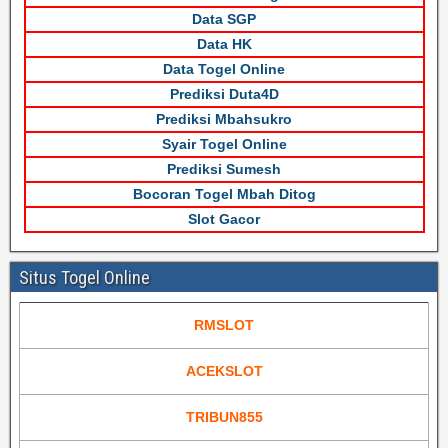
Data SGP
Data HK
Data Togel Online
Prediksi Duta4D
Prediksi Mbahsukro
Syair Togel Online
Prediksi Sumesh
Bocoran Togel Mbah Ditog
Slot Gacor
Situs Togel Online
RMSLOT
ACEKSLOT
TRIBUN855