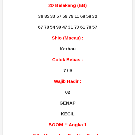
2D Belakang (BB)
39 85 33 57 59 79 11 68 58 32
67 78 54 99 47 31 73 61 78 57
Shio (Macau) :
Kerbau
Colok Bebas :
7 / 9
Wajib Hadir :
02
GENAP
KECIL
BOOM !! Angka 1