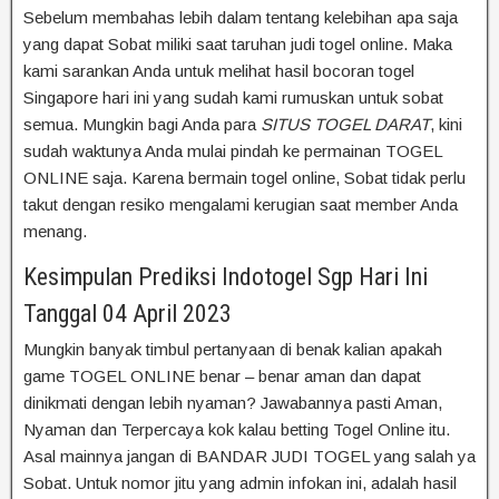
Sebelum membahas lebih dalam tentang kelebihan apa saja
yang dapat Sobat miliki saat taruhan judi togel online. Maka
kami sarankan Anda untuk melihat hasil bocoran togel
Singapore hari ini yang sudah kami rumuskan untuk sobat
semua. Mungkin bagi Anda para
SITUS TOGEL DARAT
, kini
sudah waktunya Anda mulai pindah ke permainan TOGEL
ONLINE saja. Karena bermain togel online, Sobat tidak perlu
takut dengan resiko mengalami kerugian saat member Anda
menang.
Kesimpulan Prediksi Indotogel Sgp Hari Ini
Tanggal 04 April 2023
Mungkin banyak timbul pertanyaan di benak kalian apakah
game TOGEL ONLINE benar – benar aman dan dapat
dinikmati dengan lebih nyaman? Jawabannya pasti Aman,
Nyaman dan Terpercaya kok kalau betting Togel Online itu.
Asal mainnya jangan di BANDAR JUDI TOGEL yang salah ya
Sobat. Untuk nomor jitu yang admin infokan ini, adalah hasil