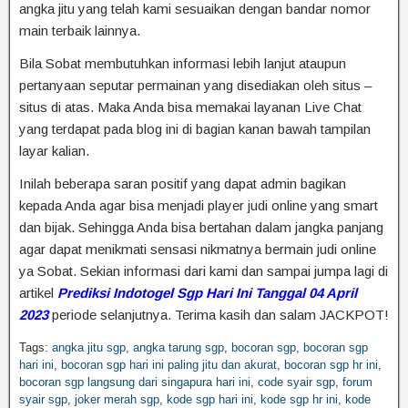
angka jitu yang telah kami sesuaikan dengan bandar nomor
main terbaik lainnya.
Bila Sobat membutuhkan informasi lebih lanjut ataupun
pertanyaan seputar permainan yang disediakan oleh situs –
situs di atas. Maka Anda bisa memakai layanan Live Chat
yang terdapat pada blog ini di bagian kanan bawah tampilan
layar kalian.
Inilah beberapa saran positif yang dapat admin bagikan
kepada Anda agar bisa menjadi player judi online yang smart
dan bijak. Sehingga Anda bisa bertahan dalam jangka panjang
agar dapat menikmati sensasi nikmatnya bermain judi online
ya Sobat. Sekian informasi dari kami dan sampai jumpa lagi di
artikel
Prediksi Indotogel Sgp Hari Ini Tanggal 04 April
2023
periode selanjutnya. Terima kasih dan salam JACKPOT!
Tags:
angka jitu sgp
,
angka tarung sgp
,
bocoran sgp
,
bocoran sgp
hari ini
,
bocoran sgp hari ini paling jitu dan akurat
,
bocoran sgp hr ini
,
bocoran sgp langsung dari singapura hari ini
,
code syair sgp
,
forum
syair sgp
,
joker merah sgp
,
kode sgp hari ini
,
kode sgp hr ini
,
kode