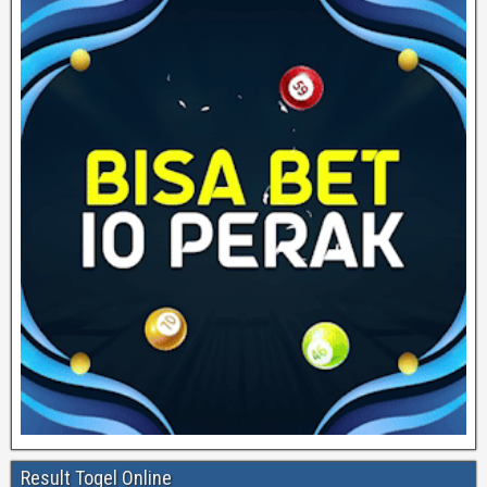
Result Togel Online