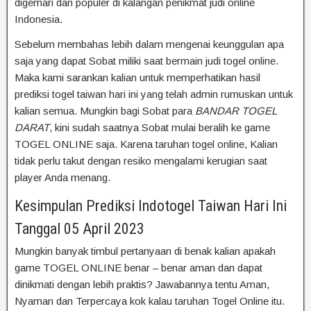
digemari dan populer di kalangan penikmat judi online
Indonesia.
Sebelum membahas lebih dalam mengenai keunggulan apa
saja yang dapat Sobat miliki saat bermain judi togel online.
Maka kami sarankan kalian untuk memperhatikan hasil
prediksi togel taiwan hari ini yang telah admin rumuskan untuk
kalian semua. Mungkin bagi Sobat para
BANDAR TOGEL
DARAT
, kini sudah saatnya Sobat mulai beralih ke game
TOGEL ONLINE saja. Karena taruhan togel online, Kalian
tidak perlu takut dengan resiko mengalami kerugian saat
player Anda menang.
Kesimpulan Prediksi Indotogel Taiwan Hari Ini
Tanggal 05 April 2023
Mungkin banyak timbul pertanyaan di benak kalian apakah
game TOGEL ONLINE benar – benar aman dan dapat
dinikmati dengan lebih praktis? Jawabannya tentu Aman,
Nyaman dan Terpercaya kok kalau taruhan Togel Online itu.