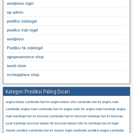
wordpress login
wp admin
prediksi indotogel
prediksi indo togel
wordpress
Prediksi hk indotogel
agroproannonce shop
teesb store
rxcheapplace shop
Kategori Prediksi Paling Dicari
angka keluar cambodia hari ini
angka keluar shio cambodia hari ini
angka main
cambodia
angka main cambodia hari ini
angka main hk
angka main kamboja
angka
main kamboja hari ini
bocoran cambodia hari ini
bocoran kamboja hari ini
bocoran
syair kamboja
bocoran taiwan 4d
bocoran taiwan mlm ini
kamboja hari ini togel
master prediksi cambodia hari ini
master togel cambodia
prediksi angka cambodia