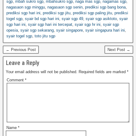
sgp
,
mbah sukro sgp
,
mbahsukro sgp
,
naga mas sgp
,
nagamas sgp
,
nagasaon sgp minggu
,
nagasaon sgp senin
,
prediksi sgp bang bona
,
prediksi sgp hari ini
,
prediksi sgp jitu
,
prediksi sgp paling jitu
,
prediksi
togel sgp
,
syair bd sgp hari ini
,
syair sgp 49
,
syair sgp asiktoto
,
syair
sgp hari ini
,
syair sgp hari ini tercepat
,
syair sgp hr ini
,
syair sgp
opesia
,
syair sgp sekarang
,
syair singapore
,
syair singapura hari ini
,
syair togel sgp
,
toto jitu sgp
← Previous Post
Next Post →
Leave a Reply
Your email address will not be published.
Required fields are marked
*
Comment
*
Name
*