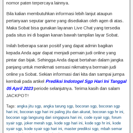
nomor paten terpercaya lainnya.
Bila kalian membutuhkan informasi lebih lanjut ataupun
pertanyaan seputar game yang disediakan oleh agen di atas.
Maka Sobat bisa gunakan layanan Live Chat yang tersedia
pada situs ini di bagian kanan bawah tampilan layar Sobat.
Inilah beberapa saran positif yang dapat admin bagikan
kepada Anda agar dapat menjadi pemain judi online yang
pintar dan bijak. Sehingga Anda dapat bertahan dalam jangka
panjang untuk menikmati sensasi nikmatnya bermain judi
online ya Sobat. Sekian informasi dari kita dan sampai jumpa
kembali pada artikel
Prediksi Indotogel Sgp Hari Ini Tanggal
05 April 2023
periode selanjutnya. Terima kasih dan salam
JACKPOT!
Tags:
angka jitu sgp
,
angka tarung sgp
,
bocoran sgp
,
bocoran sgp
hari ini
,
bocoran sgp hari ini paling jitu dan akurat
,
bocoran sgp hr ini
,
bocoran sgp langsung dari singapura hari ini
,
code syair sgp
,
forum
syair sgp
,
joker merah sgp
,
kode sgp hari ini
,
kode sgp hr ini
,
kode
syair sgp
,
kode syair sgp hari ini
,
master prediksi sgp
,
mbah semar