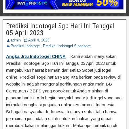
Prediksi Indotogel Sgp Hari Ini Tanggal
05 April 2023
admin
April 4, 2023
Prediksi Indotogel
,
Prediksi Indotogel Singapore
Angka Jitu Indotogel CHINA
– Kami sudah menyiapkan
Prediksi Indotogel Sgp Hari Ini Tanggal 05 April 2023 untuk
mengabulkan hasrat bermain dari setiap Sobat judi togel
online. Prediksi Togel harian yang Kita berikan pada review di
website ini adalah mengenai perhitungan angka main BB
Campuran / BBFS yang cocok untuk Anda mainkan di
pasaran hari ini. Ada begitu banyak bandar judi togel yang saat
ini mulai menghiasi perjudian online terutama di Indonesia.
Sebagai masyarakat Indonesia, tentunya sobat tahu bahwa
permainan judi adalah salah satu kriminalitas yang dapat
membuat kalian melanggar hukum. Maka opsi terbaik untuk