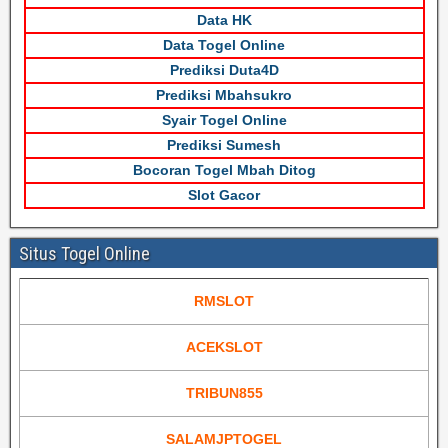
Data HK
Data Togel Online
Prediksi Duta4D
Prediksi Mbahsukro
Syair Togel Online
Prediksi Sumesh
Bocoran Togel Mbah Ditog
Slot Gacor
Situs Togel Online
RMSLOT
ACEKSLOT
TRIBUN855
SALAMJPTOGEL