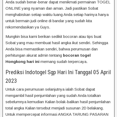
Anda sudah benar-benar dapat menikmati permainan TOGEL
ONLINE yang nyaman dan aman. Jadi pastikan Sobat
menghabiskan setiap waktu luang Anda setiap harinya hanya
untuk bermain judi online di bandar yang sudah kita
rekomendasikan ya Guys.
Mungkin bisa kami berikan sedikit bocoran atau tips buat
Sobat yang mau membuat hasil angka ikut sendiri. Sehingga
Anda bisa memastikan sendiri, bahwa perumusan dan
perhitungan akurat admin tentang
bocoran togel
Hongkong hari ini
memang sudah terpercaya.
Prediksi Indotogel Sgp Hari Ini Tanggal 05 April
2023
Untuk cara perumusan selanjutnya ialah Sobat dapat
mengambil hasil penjumlahan yang sudah Anda totalkan
sebelumnya kemudian Kalian bolak-balikan hasil penjumlahan
total angka Kalian tersebut menjadi susunan 2D belakang.
Untuk mempercepat informasi ANGKA TARUNG PASARAN