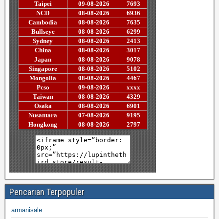
Pencarian Terpopuler
armanisale