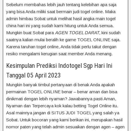
Sebelum membahas lebih jauh tentang kelebihan apa saja
yang bisa Anda miliki saat bermain judi togel online. Maka
admin himbau Sobat untuk melihat hasil angka main togel
china hari ini yang sudah kami hitung untuk Anda semua.
Mungkin buat Sobat para
AGEN TOGEL DARAT
, kini sudah
saatnya kalian mulai beralih ke game TOGEL ONLINE saja.
Karena taruhan togel online, Anda tidak perlu takut dengan
resiko mengalami kerugian saat member Anda menang.
Kesimpulan Prediksi Indotogel Sgp Hari Ini
Tanggal 05 April 2023
Mungkin banyak timbul pertanyaan di benak Anda apakah
permainan TOGEL ONLINE benar – benar aman dan bisa
dinikmati dengan lebih nyaman? Jawabannya pasti Aman,
Nyaman dan Terpercaya kok kalau betting Togel Online itu.
Asal mainnya jangan di SITUS JUDI TOGEL yang salah ya
Sobat. Untuk bocoran yang kami berikan ini, merupakan hasil
nomor paten yang telah admin sesuaikan dengan agen – agen