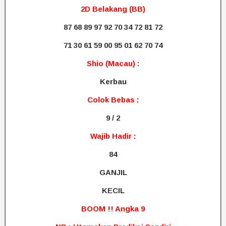
2D Belakang (BB)
87 68 89 97 92 70 34 72 81 72
71 30 61 59 00 95 01 62 70 74
Shio (Macau) :
Kerbau
Colok Bebas :
9 / 2
Wajib Hadir :
84
GANJIL
KECIL
BOOM !! Angka 9