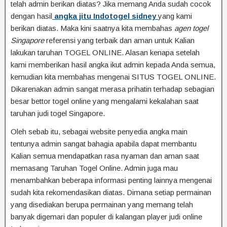
telah admin berikan diatas? Jika memang Anda sudah cocok
dengan hasil
angka jitu Indotogel sidney
yang kami
berikan diatas. Maka kini saatnya kita membahas
agen togel
Singapore
referensi yang terbaik dan aman untuk Kalian
lakukan taruhan TOGEL ONLINE. Alasan kenapa setelah
kami memberikan hasil angka ikut admin kepada Anda semua,
kemudian kita membahas mengenai SITUS TOGEL ONLINE.
Dikarenakan admin sangat merasa prihatin terhadap sebagian
besar bettor togel online yang mengalami kekalahan saat
taruhan judi togel Singapore.
Oleh sebab itu, sebagai website penyedia angka main
tentunya admin sangat bahagia apabila dapat membantu
Kalian semua mendapatkan rasa nyaman dan aman saat
memasang Taruhan Togel Online. Admin juga mau
menambahkan beberapa informasi penting lainnya mengenai
sudah kita rekomendasikan diatas. Dimana setiap permainan
yang disediakan berupa permainan yang memang telah
banyak digemari dan populer di kalangan player judi online