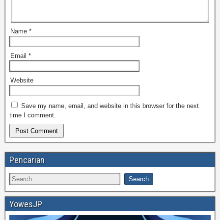
Name
*
Email
*
Website
Save my name, email, and website in this browser for the next
time I comment.
Pencarian
YowesJP