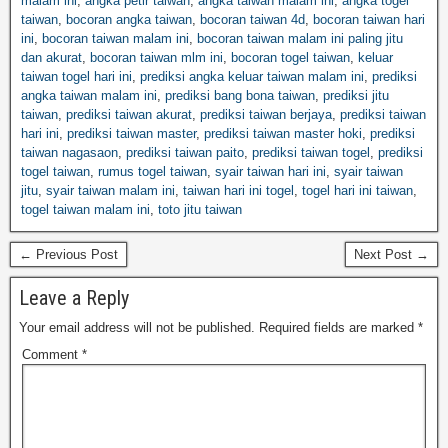
malam ini
,
angka petir taiwan
,
angka taiwan malam ini
,
angka togel
taiwan
,
bocoran angka taiwan
,
bocoran taiwan 4d
,
bocoran taiwan hari
ini
,
bocoran taiwan malam ini
,
bocoran taiwan malam ini paling jitu
dan akurat
,
bocoran taiwan mlm ini
,
bocoran togel taiwan
,
keluar
taiwan togel hari ini
,
prediksi angka keluar taiwan malam ini
,
prediksi
angka taiwan malam ini
,
prediksi bang bona taiwan
,
prediksi jitu
taiwan
,
prediksi taiwan akurat
,
prediksi taiwan berjaya
,
prediksi taiwan
hari ini
,
prediksi taiwan master
,
prediksi taiwan master hoki
,
prediksi
taiwan nagasaon
,
prediksi taiwan paito
,
prediksi taiwan togel
,
prediksi
togel taiwan
,
rumus togel taiwan
,
syair taiwan hari ini
,
syair taiwan
jitu
,
syair taiwan malam ini
,
taiwan hari ini togel
,
togel hari ini taiwan
,
togel taiwan malam ini
,
toto jitu taiwan
← Previous Post
Next Post →
Leave a Reply
Your email address will not be published.
Required fields are marked
*
Comment
*