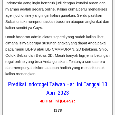
Indonesia yang ingin bertaruh judi dengan kondisi aman dan
nyaman adalah secara online. Kalian cuma perlu mengakses
agen judi online yang ingin kalian gunakan. Selalu pastikan
Sobat untuk memprioritaskan bocoran ataupun angka ikut dari
kalian sendiri ya Guys.
Untuk bocoran admin diatas seperti yang sudah kalian lihat,
dimana isinya berupa susunan angka yang dapat Anda pakai
pada menu BBFS atau BB CAMPURAN, 2D belakang, Shio,
Colok Bebas dan Bebas 2D. Masih banyak lagi jenis bettingan
togel online yang bisa Anda gunakan. Tentunya semua seru
dan mempunyai diskon ataupun hadiah yang menarik untuk
kalian menangkan.
Prediksi Indotogel Taiwan Hari Ini Tanggal 13
April 2023
4D Hari ini (BBFS) :
1378