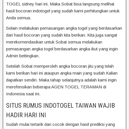
TOGEL sidney hari ini. Maka Sobat bisa langsung melihat
hasil bocoran indotogel yang sudah kami perhitungkan untuk
Anda semua.
Selain melakukan pemasangan angka togel yang berdasarkan
dari hasil bocoran yang sudah kita berikan. Kita juga sangat
merekomendasikan untuk Sobat semua melakukan
pemasangan angka togel berdasarkan angka ikut yang ingin
Admin bettingkan.
Setelah Sobat memperoleh angka bocoran jitu yang telah
kami berikan hari ini ataupun angka main yang sudah Kalian
dapatkan sendiri. Maka tahap selanjutnya adalah kami ingin
merefensikan beberapa AGEN TOGEL TERAMAN di
Indonesia saat ini.
SITUS RUMUS INDOTOGEL TAIWAN WAJIB
HADIR HARI INI
Sudah mulai tertarik dan cocok dengan hasil prediksi yang