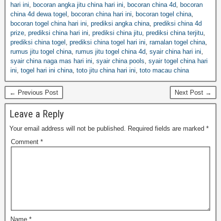
hari ini
,
bocoran angka jitu china hari ini
,
bocoran china 4d
,
bocoran
china 4d dewa togel
,
bocoran china hari ini
,
bocoran togel china
,
bocoran togel china hari ini
,
prediksi angka china
,
prediksi china 4d
prize
,
prediksi china hari ini
,
prediksi china jitu
,
prediksi china terjitu
,
prediksi china togel
,
prediksi china togel hari ini
,
ramalan togel china
,
rumus jitu togel china
,
rumus jitu togel china 4d
,
syair china hari ini
,
syair china naga mas hari ini
,
syair china pools
,
syair togel china hari
ini
,
togel hari ini china
,
toto jitu china hari ini
,
toto macau china
← Previous Post
Next Post →
Leave a Reply
Your email address will not be published.
Required fields are marked
*
Comment
*
Name
*