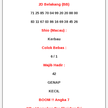
2D Belakang (BB)
71 25 85 70 04 99 20 20 88 00
83 11 67 03 86 16 69 38 45 26
Shio (Macau) :
Kerbau
Colok Bebas :
6 / 1
Wajib Hadir :
42
GENAP
KECIL
BOOM !! Angka 7