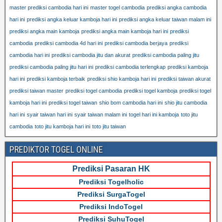
master prediksi cambodia hari ini
master togel cambodia
prediksi angka cambodia
hari ini
prediksi angka keluar kamboja hari ini
prediksi angka keluar taiwan malam ini
prediksi angka main kamboja
prediksi angka main kamboja hari ini
prediksi
cambodia
prediksi cambodia 4d hari ini
prediksi cambodia berjaya
prediksi
cambodia hari ini
prediksi cambodia jitu dan akurat
prediksi cambodia paling jitu
prediksi cambodia paling jitu hari ini
prediksi cambodia terlengkap
prediksi kamboja
hari ini
prediksi kamboja terbaik
prediksi shio kamboja hari ini
prediksi taiwan akurat
prediksi taiwan master
prediksi togel cambodia
prediksi togel kamboja
prediksi togel
kamboja hari ini
prediksi togel taiwan
shio bom cambodia hari ini
shio jitu cambodia
hari ini
syair taiwan hari ini
syair taiwan malam ini
togel hari ini kamboja
toto jitu
cambodia
toto jitu kamboja hari ini
toto jitu taiwan
PREDIKTOR TOGEL ONLINE
Prediksi Pasaran HK
Prediksi Togelholic
Prediksi SurgaTogel
Prediksi IndoTogel
Prediksi SuhuTogel