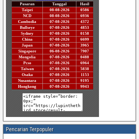
Pencarian Terpopuler