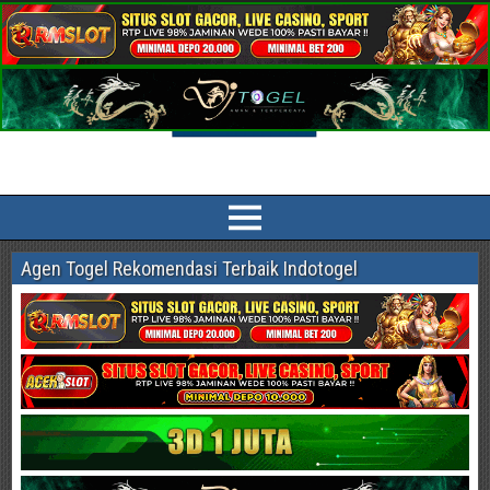
Indotogel HK Prediksi Togel Terlengkap
Prediksi Indotogel HK, Singapore Pools, Sidney, China, Taiwan, Cambodia
Paling Akurat dan jitu sesuai bocoran angka main dan syair togel online
Agen Togel Rekomendasi Terbaik Indotogel