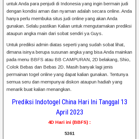
untuk Anda para penjudi di Indonesia yang ingin bermain judi
dengan kondisi aman dan nyaman adalah secara online. Anda
hanya perlu membuka situs judi online yang akan Anda
gunakan. Selalu pastikan Kalian untuk mengutamakan prediksi
ataupun angka main dari sobat sendiri ya Guys.
Untuk prediksi admin diatas seperti yang sudah sobat lihat,
dimana isinya berupa susunan angka yang bisa Anda mainkan
pada menu BBFS atau BB CAMPURAN, 2D belakang, Shio,
Colok Bebas dan Bebas 2D. Masih banyak lagi jenis
permainan togel online yang dapat kalian gunakan. Tentunya
semua seru dan mempunyai diskon ataupun hadiah yang
menarik buat kalian menangkan.
Prediksi Indotogel China Hari Ini Tanggal 13
April 2023
4D Hari ini (BBFS) :
5361