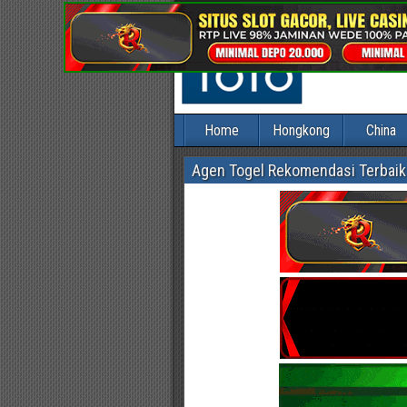
Indotogel HK Prediksi Togel Te
Prediksi Indotogel HK, Singapore Pools, Sid
Home
Hongkong
China
Agen Togel Rekomendasi Terbaik