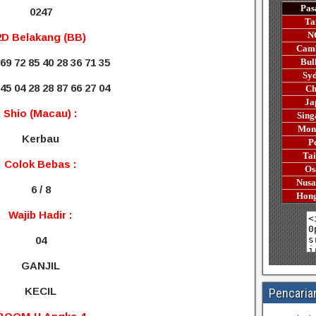
0247
2D Belakang (BB)
 69 72 85 40 28 36 71 35
 45 04 28 28 87 66 27 04
Shio (Macau) :
Kerbau
Colok Bebas :
6 / 8
Wajib Hadir :
04
GANJIL
KECIL
Pencaria