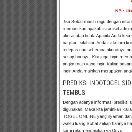
NB : Ut
Jika Sobat masih ragu dengan info
memastikan apakah isi artikel admin
akurat atau tidak. Apabila Anda kec
bagikan, silahkan Anda isi kolom ko
terlepas dari seberapa akuratnya ang
setiap harinya. Kita juga ingin mem
angka main yang ingin Kalian pasang
ingin Anda mainkan merupakan angka
PREDIKSI INDOTOGEL SI
TEMBUS
Dengan adanya informasi prediksi s
digunakan. Maka kita jaminkan Kali
TOGEL ONLINE yang nyaman dan am
waktu luang Sobat setiap harinya ha
kami rekomendasikan ya Guys.