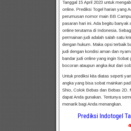
Tanggal 15 April 2023 untuk mengab
online. Prediksi Togel harian yang Ad
perumusan nomor main BB Campura
pasaran hari ini. Ada begitu banyak 
online terutama di Indonesia. Seba
permainan judi adalah salah satu k
dengan hukum. Maka opsi terbaik ba
judi dengan kondisi aman dan nyam
bandar judi online yang ingin Soba
bocoran ataupun angka ikut dari sob
Untuk prediksi kita diatas seperti y
angka yang bisa sobat mainkan 
Shio, Colok Bebas dan Bebas 2D. Ma
dapat Anda gunakan. Tentunya semu
menarik bagi Anda menangkan.
Prediksi Indotogel Ta
4