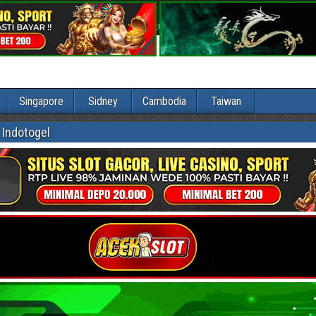
rlengkap
ney, China, Taiwan, Cambodia Paling Akurat dan jitu sesuai bocoran angka main
Singapore
Sidney
Cambodia
Taiwan
 Indotogel