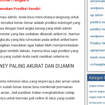
BOOM !! Angka 4
armanisale
wordpress 
amakan Prediksi Sendiri
wp admin
rmasi admin, Anda bisa mencobanya langsung untuk
prediksi in
 tersebut benar-benar adalah prediksi indotogel yang
ewa dengan hasil angka tarung yang telah admin
prediksi in
mentar yang kita sediakan dibawah artikel ini. Namun
wordpress
ka jitu yang kita rumuskan pada artikel-artikel kami
Prediksi hk
bagikan masukkan agar kalian lebih memprioritaskan
agroproan
kan terlebih dahulu. Karena bisa saja prediksi yang
 yang sudah Anda nanti-nantikan selama ini.
teesb stor
rxcheappl
DNEY PALING AKURAT DAN DIJAMIN
Kategori 
erta referensi situs yang terpercaya dan aman untuk
angka keluar 
an sudah benar-benar bisa menikmati permainan
hari ini
angka
an. Jadi pastikan Kalian menghabiskan setiap
angka main h
nya untuk bermain judi online di situs yang sudah
ini
bocoran ca