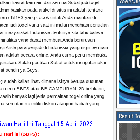
YowesJP
ulkan hasrat bermain dari semua Sobat judi togel
min bagikan pada artikel di situs ini adalah tentang
n / BBFS yang cocok untuk Anda mainkan di
agen judi togel yang saat ini mulai menghiasi perjudian
gai masyarakat Indonesia, tentunya kita tahu bahwa
riminalitas yang dapat membuat Anda berurusan
gi Anda para penjudi di Indonesia yang ingin bermain
an adalah secara online. Anda cuma perlu membuka
t gunakan. Selalu pastikan Sobat untuk mengutamakan
at sendiri ya Guys.
ang sudah kalian lihat, dimana isinya berupa susunan
pada menu BBFS atau BB CAMPURAN, 2D belakang,
sih banyak lagi jenis permainan togel online yang
a seru dan memiliki diskon ataupun hadiah yang
Result To
iwan Hari Ini Tanggal 15 April 2023
D Hari ini (BBFS) :