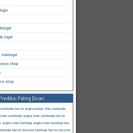
login
dotogel
do togel
 indotogel
nonce shop
e
ace shop
Prediksi Paling Dicari
cambodia hari ini
angka keluar shio cambodia
 main cambodia
angka main cambodia hari ini
k
angka main kamboja
angka main kamboja hari
mbodia hari ini
bocoran kamboja hari ini
bocoran