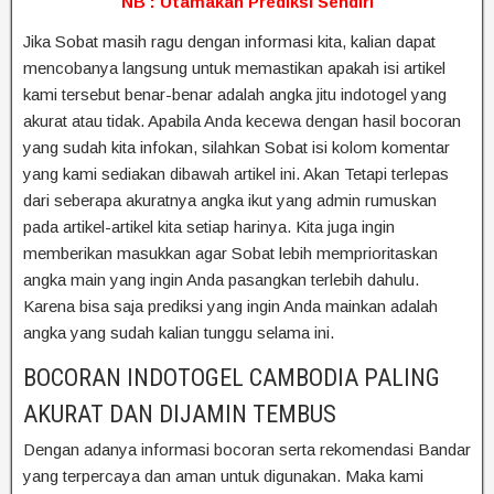
NB : Utamakan Prediksi Sendiri
Jika Sobat masih ragu dengan informasi kita, kalian dapat
mencobanya langsung untuk memastikan apakah isi artikel
kami tersebut benar-benar adalah angka jitu indotogel yang
akurat atau tidak. Apabila Anda kecewa dengan hasil bocoran
yang sudah kita infokan, silahkan Sobat isi kolom komentar
yang kami sediakan dibawah artikel ini. Akan Tetapi terlepas
dari seberapa akuratnya angka ikut yang admin rumuskan
pada artikel-artikel kita setiap harinya. Kita juga ingin
memberikan masukkan agar Sobat lebih memprioritaskan
angka main yang ingin Anda pasangkan terlebih dahulu.
Karena bisa saja prediksi yang ingin Anda mainkan adalah
angka yang sudah kalian tunggu selama ini.
BOCORAN INDOTOGEL CAMBODIA PALING
AKURAT DAN DIJAMIN TEMBUS
Dengan adanya informasi bocoran serta rekomendasi Bandar
yang terpercaya dan aman untuk digunakan. Maka kami