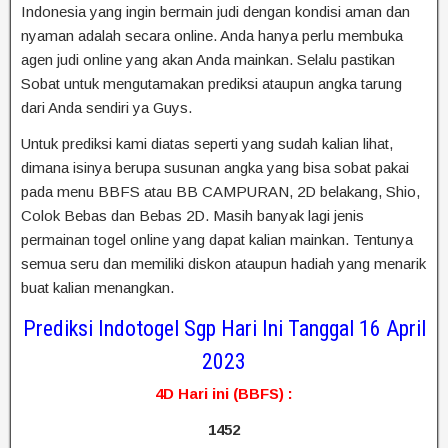
Indonesia yang ingin bermain judi dengan kondisi aman dan
nyaman adalah secara online. Anda hanya perlu membuka
agen judi online yang akan Anda mainkan. Selalu pastikan
Sobat untuk mengutamakan prediksi ataupun angka tarung
dari Anda sendiri ya Guys.
Untuk prediksi kami diatas seperti yang sudah kalian lihat,
dimana isinya berupa susunan angka yang bisa sobat pakai
pada menu BBFS atau BB CAMPURAN, 2D belakang, Shio,
Colok Bebas dan Bebas 2D. Masih banyak lagi jenis
permainan togel online yang dapat kalian mainkan. Tentunya
semua seru dan memiliki diskon ataupun hadiah yang menarik
buat kalian menangkan.
Prediksi Indotogel Sgp Hari Ini Tanggal 16 April
2023
4D Hari ini (BBFS) :
1452