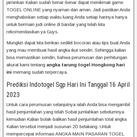
jaminkan Kalian sudah benar-benar dapat menikmati game
TOGEL ONLINE yang nyaman dan aman. Jadi pastikan Anda
menghabiskan setiap waktu luang Anda setiap harinya hanya
untuk bermain judi online di bandar yang telah kita
rekomendasikan ya Guys.
Mungkin dapat kita berikan sedikit bocoran atau tips buat Anda
yang mau membuat hasil angka ikut sendiri. Sehingga kalian
bisa memastikan sendiri, bahwa perumusan dan perhitungan
akurat kami tentang
angka tarung togel Hongkong hari
ini
memang sudah terpercaya.
Prediksi Indotogel Sgp Hari Ini Tanggal 16 April
2023
Untuk cara perumusan selanjutnya ialah Anda bisa mengambil
hasil penjumlahan yang telah Sobat jumlahkan sebelumnya
kemudian Kalian bolak-balikan hasil penjumlahan total angka
Kalian tersebut menjadi susunan 2D belakang. Untuk
mempercepat informasi ANGKA MAIN PASARAN TOGEL