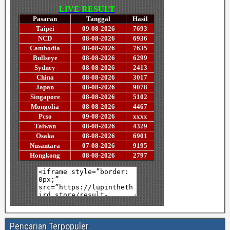
Pencarian Terpopuler