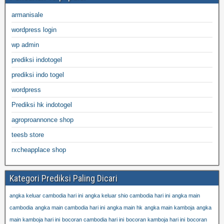
armanisale
wordpress login
wp admin
prediksi indotogel
prediksi indo togel
wordpress
Prediksi hk indotogel
agroproannonce shop
teesb store
rxcheapplace shop
Kategori Prediksi Paling Dicari
angka keluar cambodia hari ini
angka keluar shio cambodia hari ini
angka main
cambodia
angka main cambodia hari ini
angka main hk
angka main kamboja
angka
main kamboja hari ini
bocoran cambodia hari ini
bocoran kamboja hari ini
bocoran