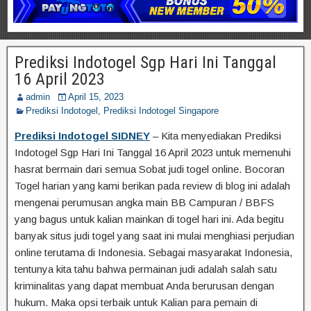
Prediksi Indotogel Sgp Hari Ini Tanggal
16 April 2023
admin
April 15, 2023
Prediksi Indotogel
,
Prediksi Indotogel Singapore
Prediksi Indotogel SIDNEY
– Kita menyediakan Prediksi
Indotogel Sgp Hari Ini Tanggal 16 April 2023 untuk memenuhi
hasrat bermain dari semua Sobat judi togel online. Bocoran
Togel harian yang kami berikan pada review di blog ini adalah
mengenai perumusan angka main BB Campuran / BBFS
yang bagus untuk kalian mainkan di togel hari ini. Ada begitu
banyak situs judi togel yang saat ini mulai menghiasi perjudian
online terutama di Indonesia. Sebagai masyarakat Indonesia,
tentunya kita tahu bahwa permainan judi adalah salah satu
kriminalitas yang dapat membuat Anda berurusan dengan
hukum. Maka opsi terbaik untuk Kalian para pemain di