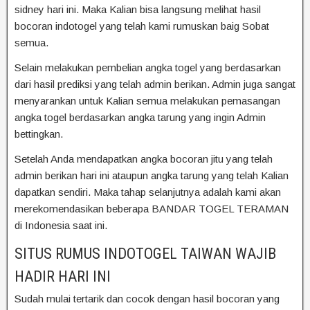
sidney hari ini. Maka Kalian bisa langsung melihat hasil
bocoran indotogel yang telah kami rumuskan baig Sobat
semua.
Selain melakukan pembelian angka togel yang berdasarkan
dari hasil prediksi yang telah admin berikan. Admin juga sangat
menyarankan untuk Kalian semua melakukan pemasangan
angka togel berdasarkan angka tarung yang ingin Admin
bettingkan.
Setelah Anda mendapatkan angka bocoran jitu yang telah
admin berikan hari ini ataupun angka tarung yang telah Kalian
dapatkan sendiri. Maka tahap selanjutnya adalah kami akan
merekomendasikan beberapa BANDAR TOGEL TERAMAN
di Indonesia saat ini.
SITUS RUMUS INDOTOGEL TAIWAN WAJIB
HADIR HARI INI
Sudah mulai tertarik dan cocok dengan hasil bocoran yang