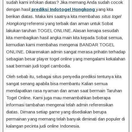
sudah kami infokan diatas? Jika memang Anda sudah cocok
dengan hasil
prediksi Indotogel Hongkong
yang kita
berikan diatas. Maka kini saatnya kita membahas
situs togel
Hongkong
referensi yang terbaik dan aman untuk Sobat
lakukan taruhan TOGEL ONLINE. Alasan kenapa sesudah
kita membagikan hasil angka main kita kepada Sobat semua,
kemudian kami membahas mengenai BANDAR TOGEL
ONLINE. Dikarenakan admin sangat merasa prihatin terhadap
sebagian besar player togel online yang mengalami kekalahan
saat bermain judi togel cambodia.
Oleh sebab itu, sebagai situs penyedia prediksi tentunya kita
sangat senang apabila bisa membantu Kalian semua
mendapatkan rasa nyaman dan aman saat bermain Taruhan
Togel Online. Kami juga mau menambahkan beberapa
informasi tambahan mengenai telah admin referensikan
diatas. Dimana setiap game yang disediakan berupa
permainan yang memang telah banyak diminati dan populer di
kalangan pecinta judi online Indonesia.