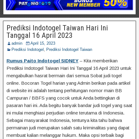
Prediksi Indotogel Taiwan Hari Ini
Tanggal 16 April 2023
admin
April 15, 2023
Prediksi Indotogel
,
Prediksi Indotogel Taiwan
Rumus Paito Indotogel SIDNEY
– Kita memberikan
Prediksi Indotogel Taiwan Hari Ini Tanggal 16 April 2023 untuk
mengabulkan hasrat bermain dari semua Sobat judi togel
online. Bocoran Togel harian yang Admin berikan pada artikel
di website ini adalah tentang perhitungan nomor main BB
Campuran / BBFS yang cocok untuk Anda bettingkan di
pasaran hari ini. Ada begitu banyak bandar judi togel yang saat
ini mulai menghiasi perjudian online terutama di Indonesia.
Sebagai masyarakat Indonesia, tentunya kita tahu bahwa
permainan judi merupakan salah satu kriminalitas yang dapat
membuat kalian melanggar hukum. Maka opsi terbaik bagi