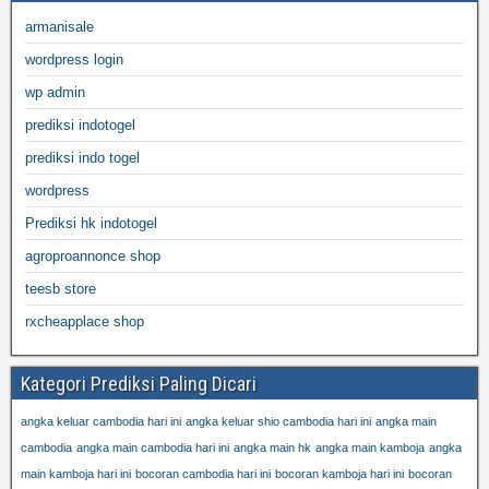
armanisale
wordpress login
wp admin
prediksi indotogel
prediksi indo togel
wordpress
Prediksi hk indotogel
agroproannonce shop
teesb store
rxcheapplace shop
Kategori Prediksi Paling Dicari
angka keluar cambodia hari ini
angka keluar shio cambodia hari ini
angka main
cambodia
angka main cambodia hari ini
angka main hk
angka main kamboja
angka
main kamboja hari ini
bocoran cambodia hari ini
bocoran kamboja hari ini
bocoran