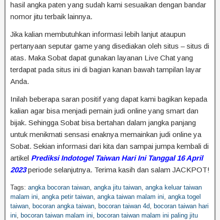
hasil angka paten yang sudah kami sesuaikan dengan bandar
nomor jitu terbaik lainnya.
Jika kalian membutuhkan informasi lebih lanjut ataupun
pertanyaan seputar game yang disediakan oleh situs – situs di
atas. Maka Sobat dapat gunakan layanan Live Chat yang
terdapat pada situs ini di bagian kanan bawah tampilan layar
Anda.
Inilah beberapa saran positif yang dapat kami bagikan kepada
kalian agar bisa menjadi pemain judi online yang smart dan
bijak. Sehingga Sobat bisa bertahan dalam jangka panjang
untuk menikmati sensasi enaknya memainkan judi online ya
Sobat. Sekian informasi dari kita dan sampai jumpa kembali di
artikel
Prediksi Indotogel Taiwan Hari Ini Tanggal 16 April
2023
periode selanjutnya. Terima kasih dan salam JACKPOT!
Tags:
angka bocoran taiwan
,
angka jitu taiwan
,
angka keluar taiwan
malam ini
,
angka petir taiwan
,
angka taiwan malam ini
,
angka togel
taiwan
,
bocoran angka taiwan
,
bocoran taiwan 4d
,
bocoran taiwan hari
ini
,
bocoran taiwan malam ini
,
bocoran taiwan malam ini paling jitu