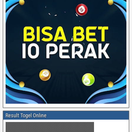
Result Togel Online