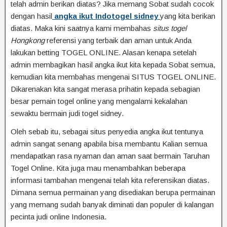
telah admin berikan diatas? Jika memang Sobat sudah cocok
dengan hasil
angka ikut Indotogel sidney
yang kita berikan
diatas. Maka kini saatnya kami membahas
situs togel
Hongkong
referensi yang terbaik dan aman untuk Anda
lakukan betting TOGEL ONLINE. Alasan kenapa setelah
admin membagikan hasil angka ikut kita kepada Sobat semua,
kemudian kita membahas mengenai SITUS TOGEL ONLINE.
Dikarenakan kita sangat merasa prihatin kepada sebagian
besar pemain togel online yang mengalami kekalahan
sewaktu bermain judi togel sidney.
Oleh sebab itu, sebagai situs penyedia angka ikut tentunya
admin sangat senang apabila bisa membantu Kalian semua
mendapatkan rasa nyaman dan aman saat bermain Taruhan
Togel Online. Kita juga mau menambahkan beberapa
informasi tambahan mengenai telah kita referensikan diatas.
Dimana semua permainan yang disediakan berupa permainan
yang memang sudah banyak diminati dan populer di kalangan
pecinta judi online Indonesia.