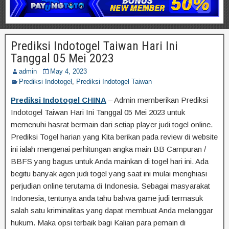
Prediksi Indotogel Taiwan Hari Ini
Tanggal 05 Mei 2023
admin
May 4, 2023
Prediksi Indotogel
,
Prediksi Indotogel Taiwan
Prediksi Indotogel CHINA
– Admin memberikan Prediksi
Indotogel Taiwan Hari Ini Tanggal 05 Mei 2023 untuk
memenuhi hasrat bermain dari setiap player judi togel online.
Prediksi Togel harian yang Kita berikan pada review di website
ini ialah mengenai perhitungan angka main BB Campuran /
BBFS yang bagus untuk Anda mainkan di togel hari ini. Ada
begitu banyak agen judi togel yang saat ini mulai menghiasi
perjudian online terutama di Indonesia. Sebagai masyarakat
Indonesia, tentunya anda tahu bahwa game judi termasuk
salah satu kriminalitas yang dapat membuat Anda melanggar
hukum. Maka opsi terbaik bagi Kalian para pemain di