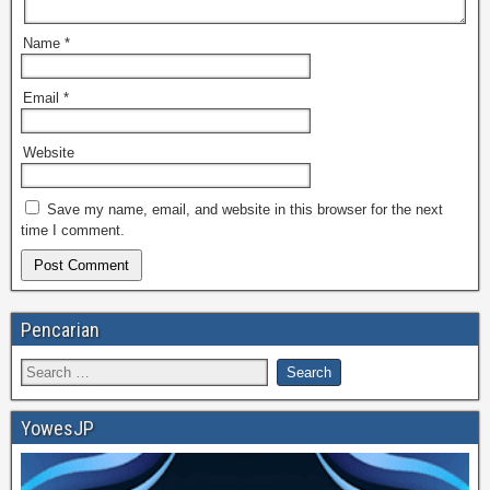
Name
*
Email
*
Website
Save my name, email, and website in this browser for the next
time I comment.
Pencarian
YowesJP