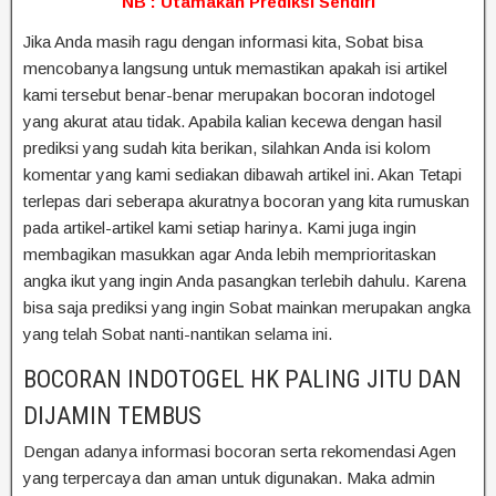
NB : Utamakan Prediksi Sendiri
Jika Anda masih ragu dengan informasi kita, Sobat bisa
mencobanya langsung untuk memastikan apakah isi artikel
kami tersebut benar-benar merupakan bocoran indotogel
yang akurat atau tidak. Apabila kalian kecewa dengan hasil
prediksi yang sudah kita berikan, silahkan Anda isi kolom
komentar yang kami sediakan dibawah artikel ini. Akan Tetapi
terlepas dari seberapa akuratnya bocoran yang kita rumuskan
pada artikel-artikel kami setiap harinya. Kami juga ingin
membagikan masukkan agar Anda lebih memprioritaskan
angka ikut yang ingin Anda pasangkan terlebih dahulu. Karena
bisa saja prediksi yang ingin Sobat mainkan merupakan angka
yang telah Sobat nanti-nantikan selama ini.
BOCORAN INDOTOGEL HK PALING JITU DAN
DIJAMIN TEMBUS
Dengan adanya informasi bocoran serta rekomendasi Agen
yang terpercaya dan aman untuk digunakan. Maka admin