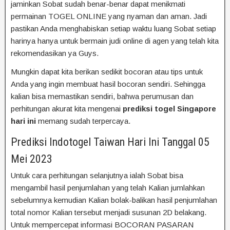
jaminkan Sobat sudah benar-benar dapat menikmati
permainan TOGEL ONLINE yang nyaman dan aman. Jadi
pastikan Anda menghabiskan setiap waktu luang Sobat setiap
harinya hanya untuk bermain judi online di agen yang telah kita
rekomendasikan ya Guys.
Mungkin dapat kita berikan sedikit bocoran atau tips untuk
Anda yang ingin membuat hasil bocoran sendiri. Sehingga
kalian bisa memastikan sendiri, bahwa perumusan dan
perhitungan akurat kita mengenai
prediksi togel Singapore
hari ini
memang sudah terpercaya.
Prediksi Indotogel Taiwan Hari Ini Tanggal 05
Mei 2023
Untuk cara perhitungan selanjutnya ialah Sobat bisa
mengambil hasil penjumlahan yang telah Kalian jumlahkan
sebelumnya kemudian Kalian bolak-balikan hasil penjumlahan
total nomor Kalian tersebut menjadi susunan 2D belakang.
Untuk mempercepat informasi BOCORAN PASARAN