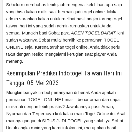
Sebelum membahas lebih jauh mengenai kelebihan apa saja
yang bisa kalian miliki saat bermain judi togel online. Maka
admin sarankan kalian untuk melihat hasil angka tarung togel
taiwan hari ini yang sudah admin rumuskan untuk Anda
semua. Mungkin bagi Sobat para
AGEN TOGEL DARAT
, kini
sudah waktunya Sobat mulai beralih ke permainan TOGEL
ONLINE saja. Karena taruhan togel online, Anda tidak perlu
takut dengan resiko mengalami kerugian saat player Anda
menang.
Kesimpulan Prediksi Indotogel Taiwan Hari Ini
Tanggal 05 Mei 2023
Mungkin banyak timbul pertanyaan di benak Anda apakah
permainan TOGEL ONLINE benar – benar aman dan dapat
dinikmati dengan lebih praktis? Jawabannya pasti Aman,
Nyaman dan Terpercaya kok kalau main Togel Online itu. Asal
mainnya jangan di SITUS JUDI TOGEL yang salah ya Sobat.
Untuk angka main yang kami infokan ini, merupakan hasil