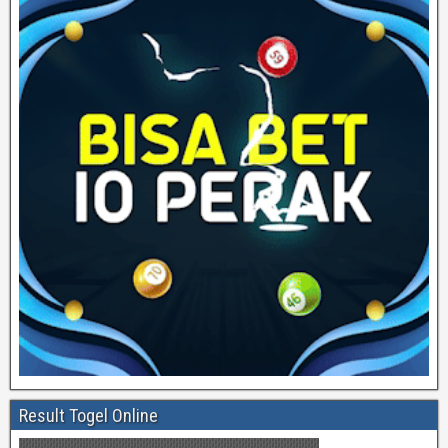
Result Togel Online