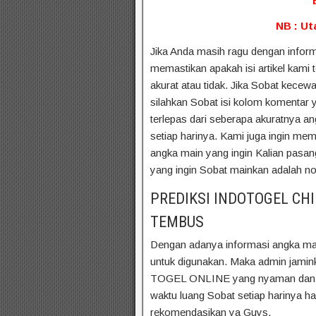
NB : Ut
Jika Anda masih ragu dengan infor
memastikan apakah isi artikel kami 
akurat atau tidak. Jika Sobat kecew
silahkan Sobat isi kolom komentar 
terlepas dari seberapa akuratnya ang
setiap harinya. Kami juga ingin m
angka main yang ingin Kalian pasang
yang ingin Sobat mainkan adalah no
PREDIKSI INDOTOGEL CHI
TEMBUS
Dengan adanya informasi angka mai
untuk digunakan. Maka admin jamin
TOGEL ONLINE yang nyaman dan am
waktu luang Sobat setiap harinya han
rekomendasikan ya Guys.