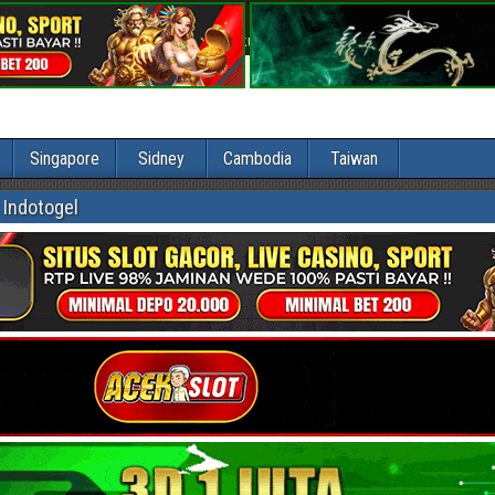
rlengkap
ney, China, Taiwan, Cambodia Paling Akurat dan jitu sesuai bocoran angka main
Singapore
Sidney
Cambodia
Taiwan
 Indotogel