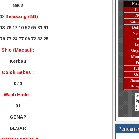
8962
2D Belakang (BB)
 13 76 12 10 52 65 81 91
 76 77 23 77 06 72 52 25
Shio (Macau) :
Kerbau
Colok Bebas :
0 / 1
Wajib Hadir :
01
GENAP
BESAR
Pencaria