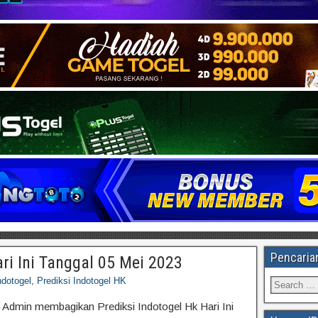
Pencaria
ari Ini Tanggal 05 Mei 2023
ndotogel
,
Prediksi Indotogel HK
 Admin membagikan Prediksi Indotogel Hk Hari Ini