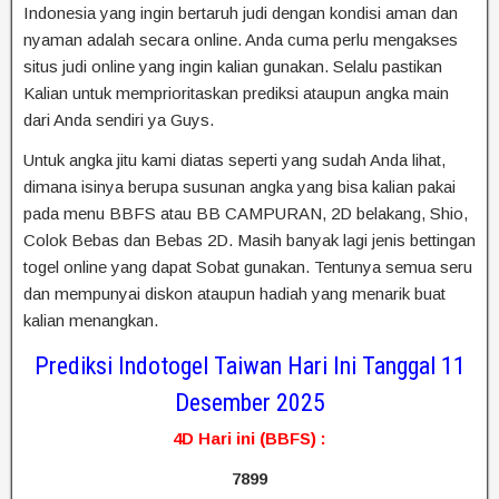
Indonesia yang ingin bertaruh judi dengan kondisi aman dan
nyaman adalah secara online. Anda cuma perlu mengakses
situs judi online yang ingin kalian gunakan. Selalu pastikan
Kalian untuk memprioritaskan prediksi ataupun angka main
dari Anda sendiri ya Guys.
Untuk angka jitu kami diatas seperti yang sudah Anda lihat,
dimana isinya berupa susunan angka yang bisa kalian pakai
pada menu BBFS atau BB CAMPURAN, 2D belakang, Shio,
Colok Bebas dan Bebas 2D. Masih banyak lagi jenis bettingan
togel online yang dapat Sobat gunakan. Tentunya semua seru
dan mempunyai diskon ataupun hadiah yang menarik buat
kalian menangkan.
Prediksi Indotogel Taiwan Hari Ini Tanggal 11
Desember 2025
4D Hari ini (BBFS) :
7899