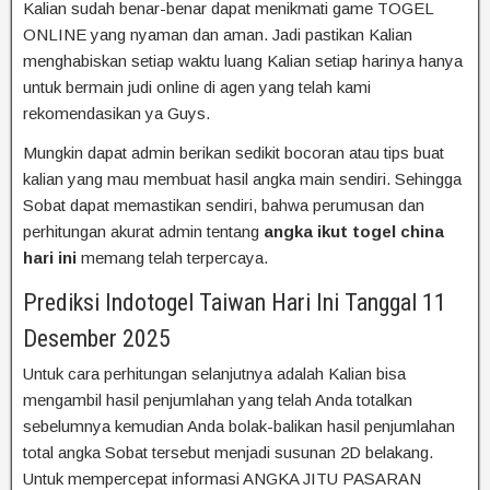
Kalian sudah benar-benar dapat menikmati game TOGEL
ONLINE yang nyaman dan aman. Jadi pastikan Kalian
menghabiskan setiap waktu luang Kalian setiap harinya hanya
untuk bermain judi online di agen yang telah kami
rekomendasikan ya Guys.
Mungkin dapat admin berikan sedikit bocoran atau tips buat
kalian yang mau membuat hasil angka main sendiri. Sehingga
Sobat dapat memastikan sendiri, bahwa perumusan dan
perhitungan akurat admin tentang
angka ikut togel china
hari ini
memang telah terpercaya.
Prediksi Indotogel Taiwan Hari Ini Tanggal 11
Desember 2025
Untuk cara perhitungan selanjutnya adalah Kalian bisa
mengambil hasil penjumlahan yang telah Anda totalkan
sebelumnya kemudian Anda bolak-balikan hasil penjumlahan
total angka Sobat tersebut menjadi susunan 2D belakang.
Untuk mempercepat informasi ANGKA JITU PASARAN