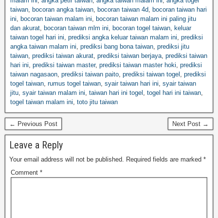
malam ini
,
angka petir taiwan
,
angka taiwan malam ini
,
angka togel
taiwan
,
bocoran angka taiwan
,
bocoran taiwan 4d
,
bocoran taiwan hari
ini
,
bocoran taiwan malam ini
,
bocoran taiwan malam ini paling jitu
dan akurat
,
bocoran taiwan mlm ini
,
bocoran togel taiwan
,
keluar
taiwan togel hari ini
,
prediksi angka keluar taiwan malam ini
,
prediksi
angka taiwan malam ini
,
prediksi bang bona taiwan
,
prediksi jitu
taiwan
,
prediksi taiwan akurat
,
prediksi taiwan berjaya
,
prediksi taiwan
hari ini
,
prediksi taiwan master
,
prediksi taiwan master hoki
,
prediksi
taiwan nagasaon
,
prediksi taiwan paito
,
prediksi taiwan togel
,
prediksi
togel taiwan
,
rumus togel taiwan
,
syair taiwan hari ini
,
syair taiwan
jitu
,
syair taiwan malam ini
,
taiwan hari ini togel
,
togel hari ini taiwan
,
togel taiwan malam ini
,
toto jitu taiwan
← Previous Post
Next Post →
Leave a Reply
Your email address will not be published.
Required fields are marked
*
Comment
*