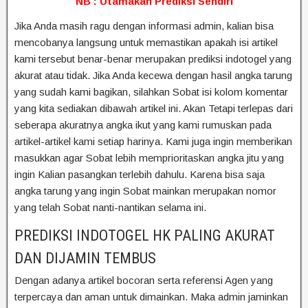
NB : Utamakan Prediksi Sendiri
Jika Anda masih ragu dengan informasi admin, kalian bisa
mencobanya langsung untuk memastikan apakah isi artikel
kami tersebut benar-benar merupakan prediksi indotogel yang
akurat atau tidak. Jika Anda kecewa dengan hasil angka tarung
yang sudah kami bagikan, silahkan Sobat isi kolom komentar
yang kita sediakan dibawah artikel ini. Akan Tetapi terlepas dari
seberapa akuratnya angka ikut yang kami rumuskan pada
artikel-artikel kami setiap harinya. Kami juga ingin memberikan
masukkan agar Sobat lebih memprioritaskan angka jitu yang
ingin Kalian pasangkan terlebih dahulu. Karena bisa saja
angka tarung yang ingin Sobat mainkan merupakan nomor
yang telah Sobat nanti-nantikan selama ini.
PREDIKSI INDOTOGEL HK PALING AKURAT
DAN DIJAMIN TEMBUS
Dengan adanya artikel bocoran serta referensi Agen yang
terpercaya dan aman untuk dimainkan. Maka admin jaminkan