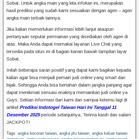
Sobat. Untuk angka main yang kita infokan ini, merupakan
hasil prediksi yang sudah kami sesuaikan dengan agen – agen
angka main terbaik lainnya.
Jika kalian memerlukan informasi lebih lanjut ataupun
pertanyaan seputar permainan yang disediakan oleh agen di
atas. Maka Anda dapat memakai layanan Live Chat yang
tersedia pada situs ini di bagian kanan bawah tampilan layar
Sobat.
Inilah beberapa saran positif yang dapat kami bagikan kepada
kalian agar bisa menjadi pemain judi online yang smart dan
bijak. Sehingga Anda bisa bertahan dalam jangka panjang agar
dapat menikmati sensasi enaknya memainkan judi online ya
Guys. Sekian informasi dari kami dan sampai ketemu lagi di
artikel
Prediksi Indotogel Taiwan Hari Ini Tanggal 11
Desember 2025
periode selanjutnya. Terima kasih dan salam
JACKPOT!
Tags:
angka bocoran taiwan
,
angka jitu taiwan
,
angka keluar taiwan