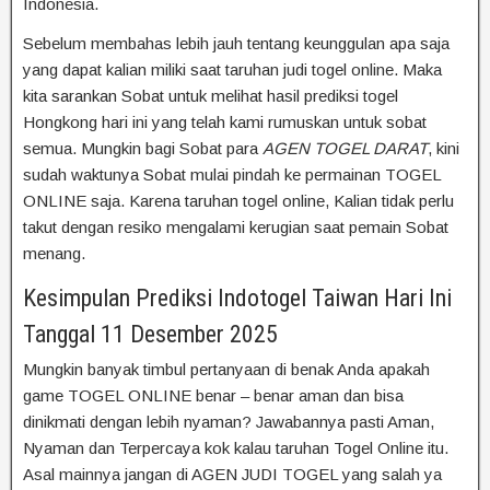
Indonesia.
Sebelum membahas lebih jauh tentang keunggulan apa saja
yang dapat kalian miliki saat taruhan judi togel online. Maka
kita sarankan Sobat untuk melihat hasil prediksi togel
Hongkong hari ini yang telah kami rumuskan untuk sobat
semua. Mungkin bagi Sobat para
AGEN TOGEL DARAT
, kini
sudah waktunya Sobat mulai pindah ke permainan TOGEL
ONLINE saja. Karena taruhan togel online, Kalian tidak perlu
takut dengan resiko mengalami kerugian saat pemain Sobat
menang.
Kesimpulan Prediksi Indotogel Taiwan Hari Ini
Tanggal 11 Desember 2025
Mungkin banyak timbul pertanyaan di benak Anda apakah
game TOGEL ONLINE benar – benar aman dan bisa
dinikmati dengan lebih nyaman? Jawabannya pasti Aman,
Nyaman dan Terpercaya kok kalau taruhan Togel Online itu.
Asal mainnya jangan di AGEN JUDI TOGEL yang salah ya