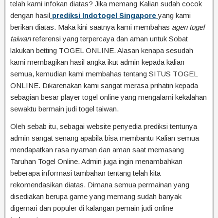
telah kami infokan diatas? Jika memang Kalian sudah cocok
dengan hasil
prediksi Indotogel Singapore
yang kami
berikan diatas. Maka kini saatnya kami membahas
agen togel
taiwan
referensi yang terpercaya dan aman untuk Sobat
lakukan betting TOGEL ONLINE. Alasan kenapa sesudah
kami membagikan hasil angka ikut admin kepada kalian
semua, kemudian kami membahas tentang SITUS TOGEL
ONLINE. Dikarenakan kami sangat merasa prihatin kepada
sebagian besar player togel online yang mengalami kekalahan
sewaktu bermain judi togel taiwan.
Oleh sebab itu, sebagai website penyedia prediksi tentunya
admin sangat senang apabila bisa membantu Kalian semua
mendapatkan rasa nyaman dan aman saat memasang
Taruhan Togel Online. Admin juga ingin menambahkan
beberapa informasi tambahan tentang telah kita
rekomendasikan diatas. Dimana semua permainan yang
disediakan berupa game yang memang sudah banyak
digemari dan populer di kalangan pemain judi online