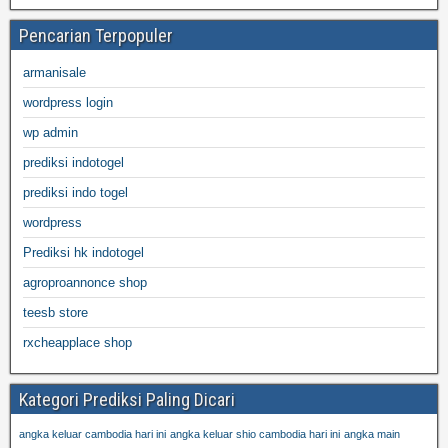
Pencarian Terpopuler
armanisale
wordpress login
wp admin
prediksi indotogel
prediksi indo togel
wordpress
Prediksi hk indotogel
agroproannonce shop
teesb store
rxcheapplace shop
Kategori Prediksi Paling Dicari
angka keluar cambodia hari ini
angka keluar shio cambodia hari ini
angka main