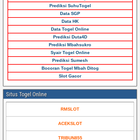
Prediksi SuhuTogel
Data SGP
Data HK
Data Togel Online
Prediksi Duta4D
Prediksi Mbahsukro
Syair Togel Online
Prediksi Sumesh
Bocoran Togel Mbah Ditog
Slot Gacor
Situs Togel Online
RMSLOT
ACEKSLOT
TRIBUN855