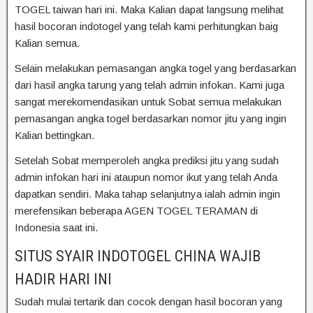
TOGEL taiwan hari ini. Maka Kalian dapat langsung melihat
hasil bocoran indotogel yang telah kami perhitungkan baig
Kalian semua.
Selain melakukan pemasangan angka togel yang berdasarkan
dari hasil angka tarung yang telah admin infokan. Kami juga
sangat merekomendasikan untuk Sobat semua melakukan
pemasangan angka togel berdasarkan nomor jitu yang ingin
Kalian bettingkan.
Setelah Sobat memperoleh angka prediksi jitu yang sudah
admin infokan hari ini ataupun nomor ikut yang telah Anda
dapatkan sendiri. Maka tahap selanjutnya ialah admin ingin
merefensikan beberapa AGEN TOGEL TERAMAN di
Indonesia saat ini.
SITUS SYAIR INDOTOGEL CHINA WAJIB
HADIR HARI INI
Sudah mulai tertarik dan cocok dengan hasil bocoran yang