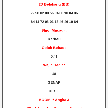
2D Belakang (BB)
22 98 02 80 56 84 80 10 84 86
84 11 72 03 01 15 46 46 19 84
Shio (Macau) :
Kerbau
Colok Bebas :
5 / 1
Wajib Hadir :
48
GENAP
KECIL
BOOM !! Angka 3