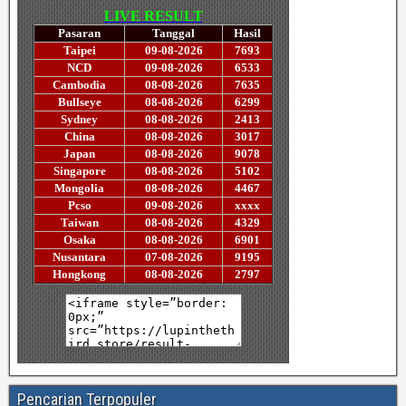
Pencarian Terpopuler