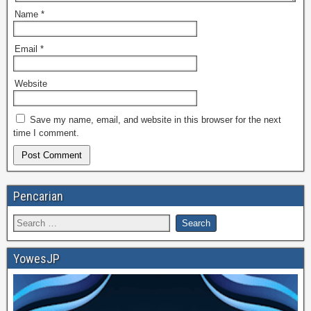
Name
*
Email
*
Website
Save my name, email, and website in this browser for the next
time I comment.
Pencarian
YowesJP