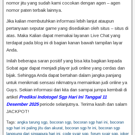
nomor jitu yang sudah kami cocokan dengan agen – agen
nomor paten terbaik lainnya.
Jika kalian membutuhkan informasi lebih lanjut ataupun
pertanyaan seputar game yang disediakan oleh situs – situs di
atas. Maka Kalian dapat memakai layanan Live Chat yang
terdapat pada blog ini di bagian kanan bawah tampilan layar
Anda.
Inilah beberapa saran positif yang bisa kita bagikan kepada
Sobat agar dapat menjadi player judi online yang cerdas dan
bijak. Sehingga Anda dapat bertahan dalam jangka panjang
untuk menikmati sensasi nikmatnya memainkan judi online ya
Guys. Sekian informasi dari kita dan sampai jumpa kembali di
artikel
Prediksi Indotogel Sgp Hari Ini Tanggal 11
Desember 2025
periode selanjutnya. Terima kasih dan salam
JACKPOT!
Tags:
angka tarung sgp
,
bocoran sgp
,
bocoran sgp hari ini
,
bocoran
sgp hari ini paling jitu dan akurat
,
bocoran sgp hr ini
,
bocoran sgp
langsung dari singapura hari ini
,
code syair sgp
,
forum syair sgp
,
joker