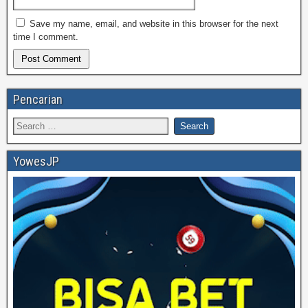
Save my name, email, and website in this browser for the next
time I comment.
Pencarian
YowesJP