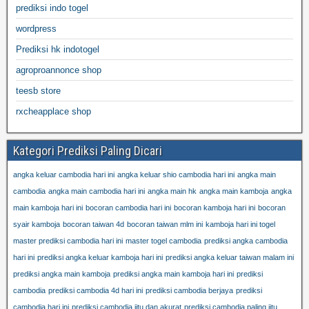
prediksi indo togel
wordpress
Prediksi hk indotogel
agroproannonce shop
teesb store
rxcheapplace shop
Kategori Prediksi Paling Dicari
angka keluar cambodia hari ini
angka keluar shio cambodia hari ini
angka main
cambodia
angka main cambodia hari ini
angka main hk
angka main kamboja
angka
main kamboja hari ini
bocoran cambodia hari ini
bocoran kamboja hari ini
bocoran
syair kamboja
bocoran taiwan 4d
bocoran taiwan mlm ini
kamboja hari ini togel
master prediksi cambodia hari ini
master togel cambodia
prediksi angka cambodia
hari ini
prediksi angka keluar kamboja hari ini
prediksi angka keluar taiwan malam ini
prediksi angka main kamboja
prediksi angka main kamboja hari ini
prediksi
cambodia
prediksi cambodia 4d hari ini
prediksi cambodia berjaya
prediksi
cambodia hari ini
prediksi cambodia jitu dan akurat
prediksi cambodia paling jitu