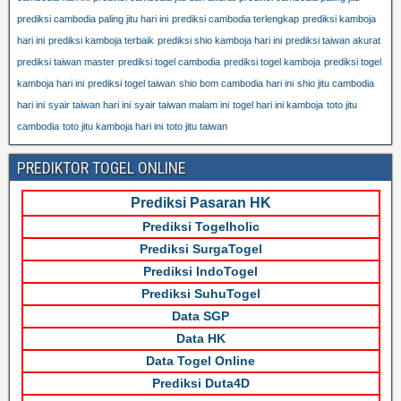
prediksi cambodia paling jitu hari ini
prediksi cambodia terlengkap
prediksi kamboja
hari ini
prediksi kamboja terbaik
prediksi shio kamboja hari ini
prediksi taiwan akurat
prediksi taiwan master
prediksi togel cambodia
prediksi togel kamboja
prediksi togel
kamboja hari ini
prediksi togel taiwan
shio bom cambodia hari ini
shio jitu cambodia
hari ini
syair taiwan hari ini
syair taiwan malam ini
togel hari ini kamboja
toto jitu
cambodia
toto jitu kamboja hari ini
toto jitu taiwan
PREDIKTOR TOGEL ONLINE
Prediksi Pasaran HK
Prediksi Togelholic
Prediksi SurgaTogel
Prediksi IndoTogel
Prediksi SuhuTogel
Data SGP
Data HK
Data Togel Online
Prediksi Duta4D