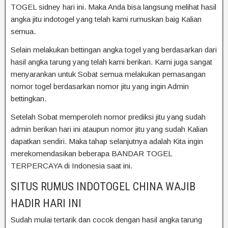
TOGEL sidney hari ini. Maka Anda bisa langsung melihat hasil
angka jitu indotogel yang telah kami rumuskan baig Kalian
semua.
Selain melakukan bettingan angka togel yang berdasarkan dari
hasil angka tarung yang telah kami berikan. Kami juga sangat
menyarankan untuk Sobat semua melakukan pemasangan
nomor togel berdasarkan nomor jitu yang ingin Admin
bettingkan.
Setelah Sobat memperoleh nomor prediksi jitu yang sudah
admin berikan hari ini ataupun nomor jitu yang sudah Kalian
dapatkan sendiri. Maka tahap selanjutnya adalah Kita ingin
merekomendasikan beberapa BANDAR TOGEL
TERPERCAYA di Indonesia saat ini.
SITUS RUMUS INDOTOGEL CHINA WAJIB
HADIR HARI INI
Sudah mulai tertarik dan cocok dengan hasil angka tarung