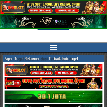
Indotogel HK Prediksi Togel Terlengkap
Prediksi Indotogel HK, Singapore Pools, Sidney, China, Taiwan, Cambodia
Paling Akurat dan jitu sesuai bocoran angka main dan syair togel online
Agen Togel Rekomendasi Terbaik Indotogel