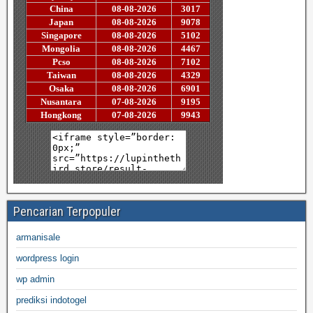
Pencarian Terpopuler
armanisale
wordpress login
wp admin
prediksi indotogel