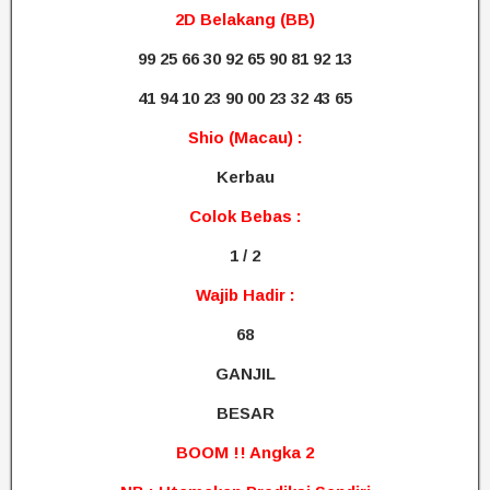
2D Belakang (BB)
99 25 66 30 92 65 90 81 92 13
41 94 10 23 90 00 23 32 43 65
Shio (Macau) :
Kerbau
Colok Bebas :
1 / 2
Wajib Hadir :
68
GANJIL
BESAR
BOOM !! Angka 2