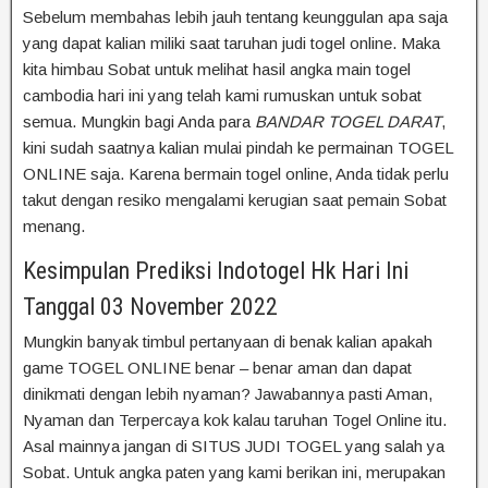
Sebelum membahas lebih jauh tentang keunggulan apa saja
yang dapat kalian miliki saat taruhan judi togel online. Maka
kita himbau Sobat untuk melihat hasil angka main togel
cambodia hari ini yang telah kami rumuskan untuk sobat
semua. Mungkin bagi Anda para
BANDAR TOGEL DARAT
,
kini sudah saatnya kalian mulai pindah ke permainan TOGEL
ONLINE saja. Karena bermain togel online, Anda tidak perlu
takut dengan resiko mengalami kerugian saat pemain Sobat
menang.
Kesimpulan Prediksi Indotogel Hk Hari Ini
Tanggal 03 November 2022
Mungkin banyak timbul pertanyaan di benak kalian apakah
game TOGEL ONLINE benar – benar aman dan dapat
dinikmati dengan lebih nyaman? Jawabannya pasti Aman,
Nyaman dan Terpercaya kok kalau taruhan Togel Online itu.
Asal mainnya jangan di SITUS JUDI TOGEL yang salah ya
Sobat. Untuk angka paten yang kami berikan ini, merupakan