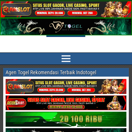
Indotogel HK Prediksi Togel Terlengkap
Prediksi Indotogel HK, Singapore Pools, Sidney, China, Taiwan, Cambodia
Paling Akurat dan jitu sesuai bocoran angka main dan syair togel online
Agen Togel Rekomendasi Terbaik Indotogel