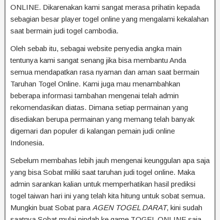
ONLINE. Dikarenakan kami sangat merasa prihatin kepada
sebagian besar player togel online yang mengalami kekalahan
saat bermain judi togel cambodia.
Oleh sebab itu, sebagai website penyedia angka main
tentunya kami sangat senang jika bisa membantu Anda
semua mendapatkan rasa nyaman dan aman saat bermain
Taruhan Togel Online. Kami juga mau menambahkan
beberapa informasi tambahan mengenai telah admin
rekomendasikan diatas. Dimana setiap permainan yang
disediakan berupa permainan yang memang telah banyak
digemari dan populer di kalangan pemain judi online
Indonesia.
Sebelum membahas lebih jauh mengenai keunggulan apa saja
yang bisa Sobat miliki saat taruhan judi togel online. Maka
admin sarankan kalian untuk memperhatikan hasil prediksi
togel taiwan hari ini yang telah kita hitung untuk sobat semua.
Mungkin buat Sobat para
AGEN TOGEL DARAT
, kini sudah
saatnya Sobat mulai pindah ke game TOGEL ONLINE saja.