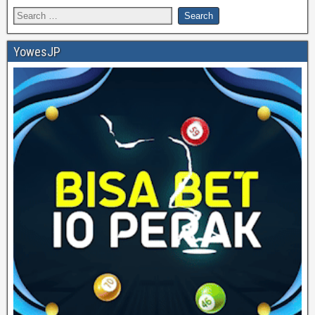
YowesJP