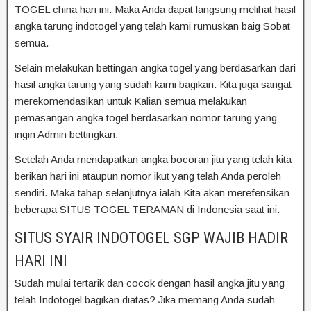
TOGEL china hari ini. Maka Anda dapat langsung melihat hasil
angka tarung indotogel yang telah kami rumuskan baig Sobat
semua.
Selain melakukan bettingan angka togel yang berdasarkan dari
hasil angka tarung yang sudah kami bagikan. Kita juga sangat
merekomendasikan untuk Kalian semua melakukan
pemasangan angka togel berdasarkan nomor tarung yang
ingin Admin bettingkan.
Setelah Anda mendapatkan angka bocoran jitu yang telah kita
berikan hari ini ataupun nomor ikut yang telah Anda peroleh
sendiri. Maka tahap selanjutnya ialah Kita akan merefensikan
beberapa SITUS TOGEL TERAMAN di Indonesia saat ini.
SITUS SYAIR INDOTOGEL SGP WAJIB HADIR
HARI INI
Sudah mulai tertarik dan cocok dengan hasil angka jitu yang
telah Indotogel bagikan diatas? Jika memang Anda sudah