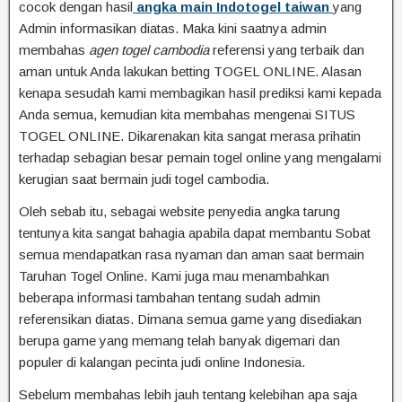
cocok dengan hasil
angka main Indotogel taiwan
yang
Admin informasikan diatas. Maka kini saatnya admin
membahas
agen togel cambodia
referensi yang terbaik dan
aman untuk Anda lakukan betting TOGEL ONLINE. Alasan
kenapa sesudah kami membagikan hasil prediksi kami kepada
Anda semua, kemudian kita membahas mengenai SITUS
TOGEL ONLINE. Dikarenakan kita sangat merasa prihatin
terhadap sebagian besar pemain togel online yang mengalami
kerugian saat bermain judi togel cambodia.
Oleh sebab itu, sebagai website penyedia angka tarung
tentunya kita sangat bahagia apabila dapat membantu Sobat
semua mendapatkan rasa nyaman dan aman saat bermain
Taruhan Togel Online. Kami juga mau menambahkan
beberapa informasi tambahan tentang sudah admin
referensikan diatas. Dimana semua game yang disediakan
berupa game yang memang telah banyak digemari dan
populer di kalangan pecinta judi online Indonesia.
Sebelum membahas lebih jauh tentang kelebihan apa saja