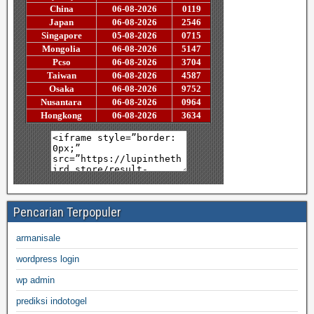
Pencarian Terpopuler
armanisale
wordpress login
wp admin
prediksi indotogel