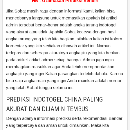
NB : Utamakan Prediksi Sendiri
Jika Sobat masih ragu dengan informasi kami, kalian bisa
mencobanya langsung untuk memastikan apakah isi artikel
admin tersebut benar-benar adalah angka tarung indotogel
yang akurat atau tidak. Apabila Sobat kecewa dengan hasil
angka tarung yang telah kita bagikan, silahkan kalian isi kolom
komentar yang kita sediakan dibawah artikel ini. Namun
terlepas dari seberapa akuratnya angka jitu yang kita berikan
pada artikel-artikel admin setiap harinya. Admin juga ingin
membagikan masukkan agar Anda lebih memprioritaskan
angka jitu yang ingin Kalian pasangkan terlebih dahulu. Karena
bisa saja angka main yang ingin Anda mainkan adalah nomor
yang telah Sobat tunggu selama ini.
PREDIKSI INDOTOGEL CHINA PALING
AKURAT DAN DIJAMIN TEMBUS
Dengan adanya informasi prediksi serta rekomendasi Bandar
yang terpercaya dan aman untuk dimainkan. Maka kita