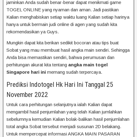
jaminkan Anda sudah benar-benar dapat menikmati game
TOGEL ONLINE yang nyaman dan aman. Jadi pastikan
Kalian menghabiskan setiap waktu luang Kalian setiap harinya
hanya untuk bermain judi online di agen yang sudah kita
rekomendasikan ya Guys.
Mungkin dapat kita berikan sedikit bocoran atau tips buat
Sobat yang mau membuat hasil angka main sendiri. Sehingga
Anda bisa memastikan sendiri, bahwa perumusan dan
perhitungan akurat kita tentang
angka main togel
Singapore hari ini
memang sudah terpercaya.
Prediksi Indotogel Hk Hari Ini Tanggal 25
November 2022
Untuk cara perhitungan selanjutnya ialah Kalian dapat
mengambil hasil penjumlahan yang telah Kalian jumlahkan
sebelumnya kemudian Kalian bolak-balikan hasil penjumlahan
total angka Sobat tersebut menjadi susunan 2D belakang.
Untuk mempercepat informasi ANGKA MAIN PASARAN