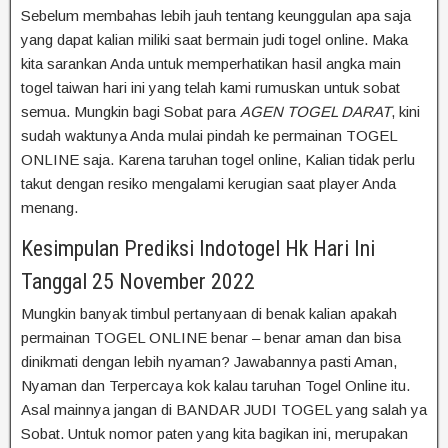
Sebelum membahas lebih jauh tentang keunggulan apa saja
yang dapat kalian miliki saat bermain judi togel online. Maka
kita sarankan Anda untuk memperhatikan hasil angka main
togel taiwan hari ini yang telah kami rumuskan untuk sobat
semua. Mungkin bagi Sobat para
AGEN TOGEL DARAT
, kini
sudah waktunya Anda mulai pindah ke permainan TOGEL
ONLINE saja. Karena taruhan togel online, Kalian tidak perlu
takut dengan resiko mengalami kerugian saat player Anda
menang.
Kesimpulan Prediksi Indotogel Hk Hari Ini
Tanggal 25 November 2022
Mungkin banyak timbul pertanyaan di benak kalian apakah
permainan TOGEL ONLINE benar – benar aman dan bisa
dinikmati dengan lebih nyaman? Jawabannya pasti Aman,
Nyaman dan Terpercaya kok kalau taruhan Togel Online itu.
Asal mainnya jangan di BANDAR JUDI TOGEL yang salah ya
Sobat. Untuk nomor paten yang kita bagikan ini, merupakan