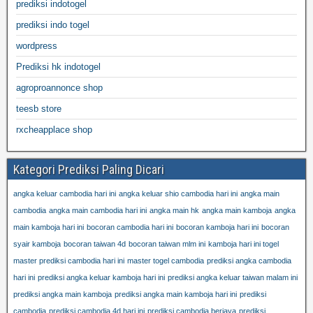
prediksi indotogel
prediksi indo togel
wordpress
Prediksi hk indotogel
agroproannonce shop
teesb store
rxcheapplace shop
Kategori Prediksi Paling Dicari
angka keluar cambodia hari ini
angka keluar shio cambodia hari ini
angka main
cambodia
angka main cambodia hari ini
angka main hk
angka main kamboja
angka
main kamboja hari ini
bocoran cambodia hari ini
bocoran kamboja hari ini
bocoran
syair kamboja
bocoran taiwan 4d
bocoran taiwan mlm ini
kamboja hari ini togel
master prediksi cambodia hari ini
master togel cambodia
prediksi angka cambodia
hari ini
prediksi angka keluar kamboja hari ini
prediksi angka keluar taiwan malam ini
prediksi angka main kamboja
prediksi angka main kamboja hari ini
prediksi
cambodia
prediksi cambodia 4d hari ini
prediksi cambodia berjaya
prediksi