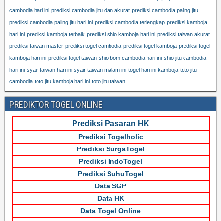
cambodia hari ini
prediksi cambodia jitu dan akurat
prediksi cambodia paling jitu
prediksi cambodia paling jitu hari ini
prediksi cambodia terlengkap
prediksi kamboja
hari ini
prediksi kamboja terbaik
prediksi shio kamboja hari ini
prediksi taiwan akurat
prediksi taiwan master
prediksi togel cambodia
prediksi togel kamboja
prediksi togel
kamboja hari ini
prediksi togel taiwan
shio bom cambodia hari ini
shio jitu cambodia
hari ini
syair taiwan hari ini
syair taiwan malam ini
togel hari ini kamboja
toto jitu
cambodia
toto jitu kamboja hari ini
toto jitu taiwan
PREDIKTOR TOGEL ONLINE
Prediksi Pasaran HK
Prediksi Togelholic
Prediksi SurgaTogel
Prediksi IndoTogel
Prediksi SuhuTogel
Data SGP
Data HK
Data Togel Online