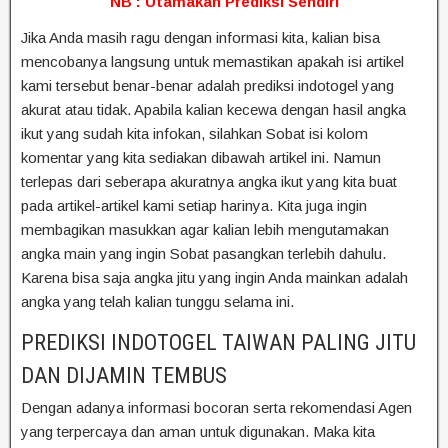
NB : Utamakan Prediksi Sendiri
Jika Anda masih ragu dengan informasi kita, kalian bisa
mencobanya langsung untuk memastikan apakah isi artikel
kami tersebut benar-benar adalah prediksi indotogel yang
akurat atau tidak. Apabila kalian kecewa dengan hasil angka
ikut yang sudah kita infokan, silahkan Sobat isi kolom
komentar yang kita sediakan dibawah artikel ini. Namun
terlepas dari seberapa akuratnya angka ikut yang kita buat
pada artikel-artikel kami setiap harinya. Kita juga ingin
membagikan masukkan agar kalian lebih mengutamakan
angka main yang ingin Sobat pasangkan terlebih dahulu.
Karena bisa saja angka jitu yang ingin Anda mainkan adalah
angka yang telah kalian tunggu selama ini.
PREDIKSI INDOTOGEL TAIWAN PALING JITU
DAN DIJAMIN TEMBUS
Dengan adanya informasi bocoran serta rekomendasi Agen
yang terpercaya dan aman untuk digunakan. Maka kita