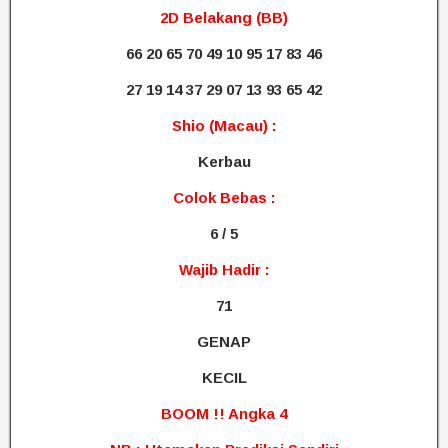
2D Belakang (BB)
66 20 65 70 49 10 95 17 83 46
27 19 14 37 29 07 13 93 65 42
Shio (Macau) :
Kerbau
Colok Bebas :
6 / 5
Wajib Hadir :
71
GENAP
KECIL
BOOM !! Angka 4