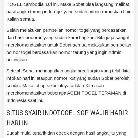
TOGEL cambodia hari ini. Maka Sobat bisa langsung melihat
hasil angka tarung indotogel yang sudah admin rumuskan baig
Kalian semua.
Selain melakukan pembelian nomor togel yang berdasarkan
dari hasil bocoran yang sudah kami bagikan. Kita juga sangat
merekomendasikan untuk Sobat semua melakukan pembelian
nomor togel berdasarkan nomor tarung yang ingin Admin
bettingkan.
Setelah Sobat mendapatkan angka prediksi jitu yang telah kita
infokan hari ini ataupun nomor ikut yang sudah Sobat peroleh
sendiri. Maka tahap selanjutnya adalah Kita akan
merekomendasikan beberapa AGEN TOGEL TERAMAN di
Indonesia saat ini.
SITUS SYAIR INDOTOGEL SGP WAJIB HADIR
HARI INI
Sudah mulai tertarik dan cocok dengan hasil angka jitu yang