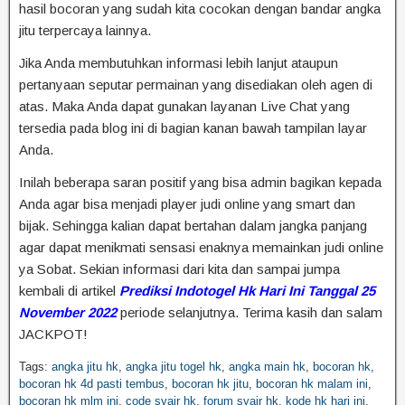
hasil bocoran yang sudah kita cocokan dengan bandar angka
jitu terpercaya lainnya.
Jika Anda membutuhkan informasi lebih lanjut ataupun
pertanyaan seputar permainan yang disediakan oleh agen di
atas. Maka Anda dapat gunakan layanan Live Chat yang
tersedia pada blog ini di bagian kanan bawah tampilan layar
Anda.
Inilah beberapa saran positif yang bisa admin bagikan kepada
Anda agar bisa menjadi player judi online yang smart dan
bijak. Sehingga kalian dapat bertahan dalam jangka panjang
agar dapat menikmati sensasi enaknya memainkan judi online
ya Sobat. Sekian informasi dari kita dan sampai jumpa
kembali di artikel
Prediksi Indotogel Hk Hari Ini Tanggal 25
November 2022
periode selanjutnya. Terima kasih dan salam
JACKPOT!
Tags:
angka jitu hk
,
angka jitu togel hk
,
angka main hk
,
bocoran hk
,
bocoran hk 4d pasti tembus
,
bocoran hk jitu
,
bocoran hk malam ini
,
bocoran hk mlm ini
,
code syair hk
,
forum syair hk
,
kode hk hari ini
,