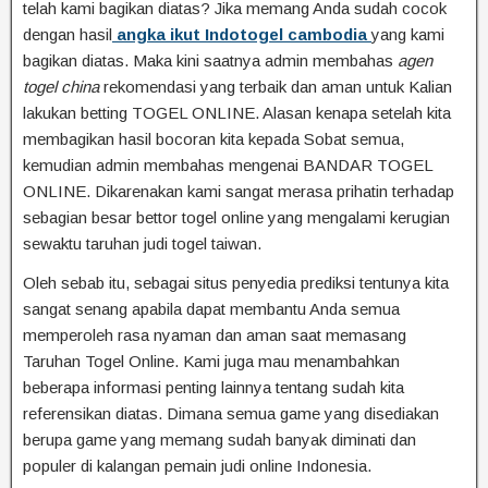
telah kami bagikan diatas? Jika memang Anda sudah cocok
dengan hasil
angka ikut Indotogel cambodia
yang kami
bagikan diatas. Maka kini saatnya admin membahas
agen
togel china
rekomendasi yang terbaik dan aman untuk Kalian
lakukan betting TOGEL ONLINE. Alasan kenapa setelah kita
membagikan hasil bocoran kita kepada Sobat semua,
kemudian admin membahas mengenai BANDAR TOGEL
ONLINE. Dikarenakan kami sangat merasa prihatin terhadap
sebagian besar bettor togel online yang mengalami kerugian
sewaktu taruhan judi togel taiwan.
Oleh sebab itu, sebagai situs penyedia prediksi tentunya kita
sangat senang apabila dapat membantu Anda semua
memperoleh rasa nyaman dan aman saat memasang
Taruhan Togel Online. Kami juga mau menambahkan
beberapa informasi penting lainnya tentang sudah kita
referensikan diatas. Dimana semua game yang disediakan
berupa game yang memang sudah banyak diminati dan
populer di kalangan pemain judi online Indonesia.