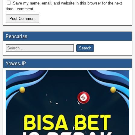
Save my name, email, and website in this browser for the next
time I comment.
Pencarian
YowesJP