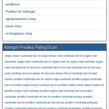
wordpress
Prediksi hk indotogel
agroproannonce shop
teesb store
rxcheapplace shop
Kategori Prediksi Paling Dicari
angka keluar cambodia hari ini
angka keluar shio cambodia hari ini
angka main
cambodia
angka main cambodia hari ini
angka main hk
angka main kamboja
angka
main kamboja hari ini
bocoran cambodia hari ini
bocoran kamboja hari ini
bocoran
syair kamboja
bocoran taiwan 4d
bocoran taiwan mlm ini
kamboja hari ini togel
master prediksi cambodia hari ini
master togel cambodia
prediksi angka cambodia
hari ini
prediksi angka keluar kamboja hari ini
prediksi angka keluar taiwan malam ini
prediksi angka main kamboja
prediksi angka main kamboja hari ini
prediksi
cambodia
prediksi cambodia 4d hari ini
prediksi cambodia berjaya
prediksi
cambodia hari ini
prediksi cambodia jitu dan akurat
prediksi cambodia paling jitu
prediksi cambodia paling jitu hari ini
prediksi cambodia terlengkap
prediksi kamboja