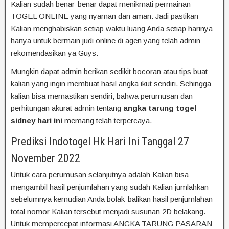
Kalian sudah benar-benar dapat menikmati permainan
TOGEL ONLINE yang nyaman dan aman. Jadi pastikan
Kalian menghabiskan setiap waktu luang Anda setiap harinya
hanya untuk bermain judi online di agen yang telah admin
rekomendasikan ya Guys.
Mungkin dapat admin berikan sedikit bocoran atau tips buat
kalian yang ingin membuat hasil angka ikut sendiri. Sehingga
kalian bisa memastikan sendiri, bahwa perumusan dan
perhitungan akurat admin tentang
angka tarung togel
sidney hari ini
memang telah terpercaya.
Prediksi Indotogel Hk Hari Ini Tanggal 27
November 2022
Untuk cara perumusan selanjutnya adalah Kalian bisa
mengambil hasil penjumlahan yang sudah Kalian jumlahkan
sebelumnya kemudian Anda bolak-balikan hasil penjumlahan
total nomor Kalian tersebut menjadi susunan 2D belakang.
Untuk mempercepat informasi ANGKA TARUNG PASARAN