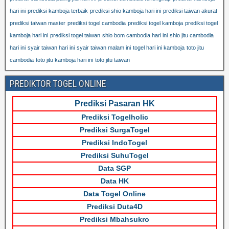
hari ini
prediksi kamboja terbaik
prediksi shio kamboja hari ini
prediksi taiwan akurat
prediksi taiwan master
prediksi togel cambodia
prediksi togel kamboja
prediksi togel
kamboja hari ini
prediksi togel taiwan
shio bom cambodia hari ini
shio jitu cambodia
hari ini
syair taiwan hari ini
syair taiwan malam ini
togel hari ini kamboja
toto jitu
cambodia
toto jitu kamboja hari ini
toto jitu taiwan
PREDIKTOR TOGEL ONLINE
Prediksi Pasaran HK
Prediksi Togelholic
Prediksi SurgaTogel
Prediksi IndoTogel
Prediksi SuhuTogel
Data SGP
Data HK
Data Togel Online
Prediksi Duta4D
Prediksi Mbahsukro