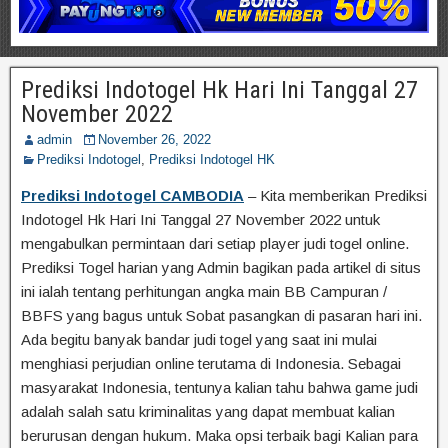
Prediksi Indotogel Hk Hari Ini Tanggal 27
November 2022
admin
November 26, 2022
Prediksi Indotogel
,
Prediksi Indotogel HK
Prediksi Indotogel CAMBODIA
– Kita memberikan Prediksi
Indotogel Hk Hari Ini Tanggal 27 November 2022 untuk
mengabulkan permintaan dari setiap player judi togel online.
Prediksi Togel harian yang Admin bagikan pada artikel di situs
ini ialah tentang perhitungan angka main BB Campuran /
BBFS yang bagus untuk Sobat pasangkan di pasaran hari ini.
Ada begitu banyak bandar judi togel yang saat ini mulai
menghiasi perjudian online terutama di Indonesia. Sebagai
masyarakat Indonesia, tentunya kalian tahu bahwa game judi
adalah salah satu kriminalitas yang dapat membuat kalian
berurusan dengan hukum. Maka opsi terbaik bagi Kalian para