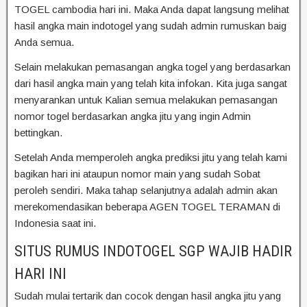
TOGEL cambodia hari ini. Maka Anda dapat langsung melihat
hasil angka main indotogel yang sudah admin rumuskan baig
Anda semua.
Selain melakukan pemasangan angka togel yang berdasarkan
dari hasil angka main yang telah kita infokan. Kita juga sangat
menyarankan untuk Kalian semua melakukan pemasangan
nomor togel berdasarkan angka jitu yang ingin Admin
bettingkan.
Setelah Anda memperoleh angka prediksi jitu yang telah kami
bagikan hari ini ataupun nomor main yang sudah Sobat
peroleh sendiri. Maka tahap selanjutnya adalah admin akan
merekomendasikan beberapa AGEN TOGEL TERAMAN di
Indonesia saat ini.
SITUS RUMUS INDOTOGEL SGP WAJIB HADIR
HARI INI
Sudah mulai tertarik dan cocok dengan hasil angka jitu yang