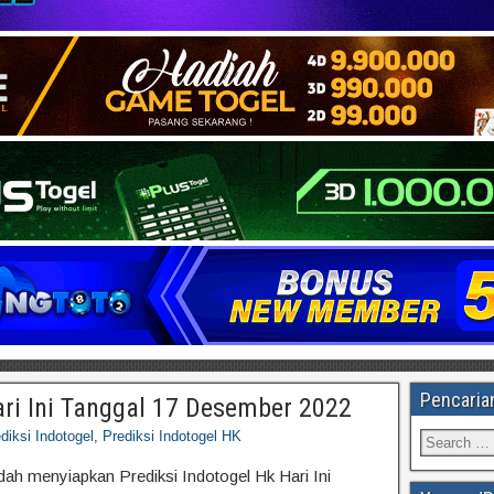
Pencaria
ari Ini Tanggal 17 Desember 2022
diksi Indotogel
,
Prediksi Indotogel HK
dah menyiapkan Prediksi Indotogel Hk Hari Ini