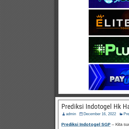
Prediksi Indotogel Hk H
admin
December 16, 2022
Pre
Prediksi Indotogel SGP
– Kita su