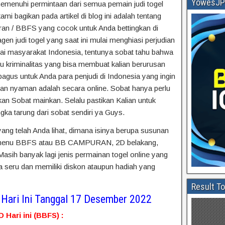
YowesJP
menuhi permintaan dari semua pemain judi togel
mi bagikan pada artikel di blog ini adalah tentang
an / BBFS yang cocok untuk Anda bettingkan di
agen judi togel yang saat ini mulai menghiasi perjudian
gai masyarakat Indonesia, tentunya sobat tahu bahwa
u kriminalitas yang bisa membuat kalian berurusan
agus untuk Anda para penjudi di Indonesia yang ingin
dan nyaman adalah secara online. Sobat hanya perlu
an Sobat mainkan. Selalu pastikan Kalian untuk
a tarung dari sobat sendiri ya Guys.
 yang telah Anda lihat, dimana isinya berupa susunan
da menu BBFS atau BB CAMPURAN, 2D belakang,
sih banyak lagi jenis permainan togel online yang
 seru dan memiliki diskon ataupun hadiah yang
Result To
 Hari Ini Tanggal 17 Desember 2022
D Hari ini (BBFS) :