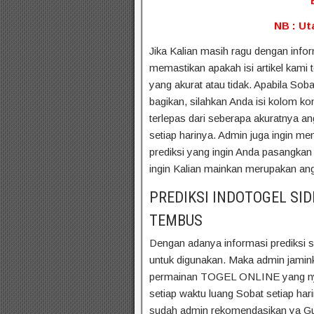
NB : Ut
Jika Kalian masih ragu dengan info
memastikan apakah isi artikel kami
yang akurat atau tidak. Apabila Sob
bagikan, silahkan Anda isi kolom ko
terlepas dari seberapa akuratnya ang
setiap harinya. Admin juga ingin 
prediksi yang ingin Anda pasangkan 
ingin Kalian mainkan merupakan angk
PREDIKSI INDOTOGEL SI
TEMBUS
Dengan adanya informasi prediksi 
untuk digunakan. Maka admin jamin
permainan TOGEL ONLINE yang nya
setiap waktu luang Sobat setiap har
sudah admin rekomendasikan ya G