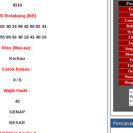
9310
2D Belakang (BB)
 03 40 36 98 42 80 83 41
 55 89 93 40 18 41 40 30
Shio (Macau) :
Kerbau
Colok Bebas :
0 / 6
Wajib Hadir :
42
GENAP
BESAR
Pencaria