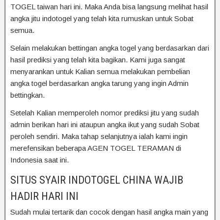
TOGEL taiwan hari ini. Maka Anda bisa langsung melihat hasil
angka jitu indotogel yang telah kita rumuskan untuk Sobat
semua.
Selain melakukan bettingan angka togel yang berdasarkan dari
hasil prediksi yang telah kita bagikan. Kami juga sangat
menyarankan untuk Kalian semua melakukan pembelian
angka togel berdasarkan angka tarung yang ingin Admin
bettingkan.
Setelah Kalian memperoleh nomor prediksi jitu yang sudah
admin berikan hari ini ataupun angka ikut yang sudah Sobat
peroleh sendiri. Maka tahap selanjutnya ialah kami ingin
merefensikan beberapa AGEN TOGEL TERAMAN di
Indonesia saat ini.
SITUS SYAIR INDOTOGEL CHINA WAJIB
HADIR HARI INI
Sudah mulai tertarik dan cocok dengan hasil angka main yang