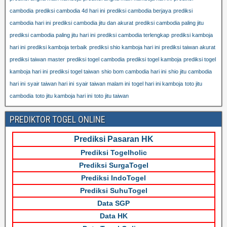
cambodia
prediksi cambodia 4d hari ini
prediksi cambodia berjaya
prediksi
cambodia hari ini
prediksi cambodia jitu dan akurat
prediksi cambodia paling jitu
prediksi cambodia paling jitu hari ini
prediksi cambodia terlengkap
prediksi kamboja
hari ini
prediksi kamboja terbaik
prediksi shio kamboja hari ini
prediksi taiwan akurat
prediksi taiwan master
prediksi togel cambodia
prediksi togel kamboja
prediksi togel
kamboja hari ini
prediksi togel taiwan
shio bom cambodia hari ini
shio jitu cambodia
hari ini
syair taiwan hari ini
syair taiwan malam ini
togel hari ini kamboja
toto jitu
cambodia
toto jitu kamboja hari ini
toto jitu taiwan
PREDIKTOR TOGEL ONLINE
Prediksi Pasaran HK
Prediksi Togelholic
Prediksi SurgaTogel
Prediksi IndoTogel
Prediksi SuhuTogel
Data SGP
Data HK