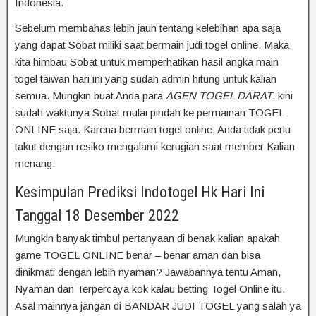
Indonesia.
Sebelum membahas lebih jauh tentang kelebihan apa saja
yang dapat Sobat miliki saat bermain judi togel online. Maka
kita himbau Sobat untuk memperhatikan hasil angka main
togel taiwan hari ini yang sudah admin hitung untuk kalian
semua. Mungkin buat Anda para
AGEN TOGEL DARAT
, kini
sudah waktunya Sobat mulai pindah ke permainan TOGEL
ONLINE saja. Karena bermain togel online, Anda tidak perlu
takut dengan resiko mengalami kerugian saat member Kalian
menang.
Kesimpulan Prediksi Indotogel Hk Hari Ini
Tanggal 18 Desember 2022
Mungkin banyak timbul pertanyaan di benak kalian apakah
game TOGEL ONLINE benar – benar aman dan bisa
dinikmati dengan lebih nyaman? Jawabannya tentu Aman,
Nyaman dan Terpercaya kok kalau betting Togel Online itu.
Asal mainnya jangan di BANDAR JUDI TOGEL yang salah ya