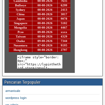
Pencarian Terpopuler
armanisale
wordpress login
wp admin