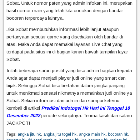
Sobat. Untuk nomor paten yang admin infokan ini, merupakan
hasil nomor main yang telah kita cocokan dengan bandar
bocoran terpercaya lainnya.
Jika Sobat membutuhkan informasi lebih lanjut ataupun
pertanyaan seputar game yang disediakan oleh bandar di
atas. Maka Anda dapat memakai layanan Live Chat yang
terdapat pada situs ini di bagian kanan bawah tampilan layar
Sobat.
Inilah beberapa saran positif yang bisa admin bagikan kepada
Anda agar dapat menjadi player judi online yang smart dan
bijak. Sehingga Sobat bisa bertahan dalam jangka panjang
untuk menikmati sensasi nikmatnya memainkan judi online ya
Sobat. Sekian informasi dari admin dan sampai ketemu
kembali di artikel
Prediksi Indotogel Hk Hari Ini Tanggal 18
Desember 2022
periode selanjutnya. Terima kasih dan salam
JACKPOT!
Tags:
angka jitu hk
,
angka jitu togel hk
,
angka main hk
,
bocoran hk
,