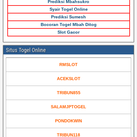
Prediksi Mbahsukro
Syair Togel Online
Prediksi Sumesh
Bocoran Togel Mbah Ditog
Slot Gacor
Situs Togel Online
RMSLOT
ACEKSLOT
TRIBUN855
SALAMJPTOGEL
PONDOKWIN
TRIBUN118