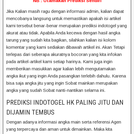
NB : Utamakan Prediksi Sendiri
Jika Kalian masih ragu dengan informasi admin, kalian dapat
mencobanya langsung untuk memastikan apakah isi artikel
kami tersebut benar-benar merupakan prediksi indotogel yang
akurat atau tidak. Apabila Anda kecewa dengan hasil angka
tarung yang sudah kita bagikan, silahkan kalian isi kolom
komentar yang kami sediakan dibawah artikel ini. Akan Tetapi
terlepas dari seberapa akuratnya bocoran yang kita infokan
pada artikel-artikel kami setiap harinya. Kami juga ingin
memberikan masukkan agar kalian lebih mengutamakan
angka ikut yang ingin Anda pasangkan terlebih dahulu. Karena
bisa saja angka jitu yang ingin Sobat mainkan merupakan
angka yang sudah Sobat nanti-nantikan selama ini.
PREDIKSI INDOTOGEL HK PALING JITU DAN
DIJAMIN TEMBUS
Dengan adanya informasi angka main serta referensi Agen
yang terpercaya dan aman untuk dimainkan. Maka kita