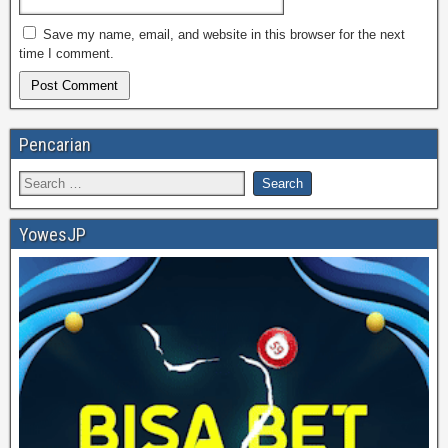
Save my name, email, and website in this browser for the next
time I comment.
Pencarian
YowesJP