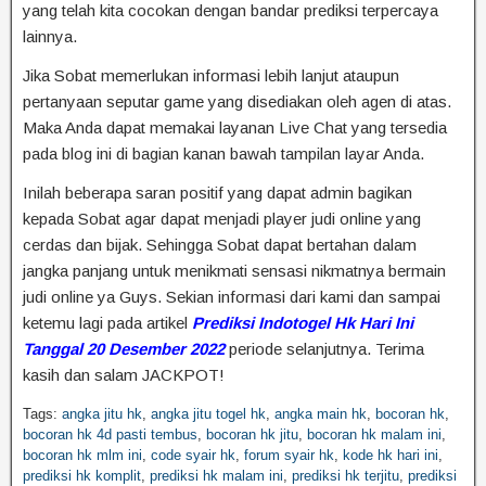
yang telah kita cocokan dengan bandar prediksi terpercaya
lainnya.
Jika Sobat memerlukan informasi lebih lanjut ataupun
pertanyaan seputar game yang disediakan oleh agen di atas.
Maka Anda dapat memakai layanan Live Chat yang tersedia
pada blog ini di bagian kanan bawah tampilan layar Anda.
Inilah beberapa saran positif yang dapat admin bagikan
kepada Sobat agar dapat menjadi player judi online yang
cerdas dan bijak. Sehingga Sobat dapat bertahan dalam
jangka panjang untuk menikmati sensasi nikmatnya bermain
judi online ya Guys. Sekian informasi dari kami dan sampai
ketemu lagi pada artikel
Prediksi Indotogel Hk Hari Ini
Tanggal 20 Desember 2022
periode selanjutnya. Terima
kasih dan salam JACKPOT!
Tags:
angka jitu hk
,
angka jitu togel hk
,
angka main hk
,
bocoran hk
,
bocoran hk 4d pasti tembus
,
bocoran hk jitu
,
bocoran hk malam ini
,
bocoran hk mlm ini
,
code syair hk
,
forum syair hk
,
kode hk hari ini
,
prediksi hk komplit
,
prediksi hk malam ini
,
prediksi hk terjitu
,
prediksi