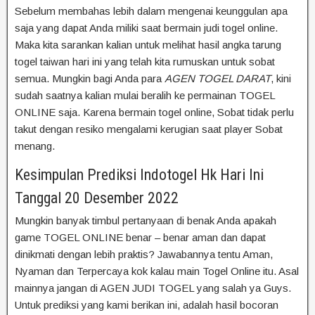
Sebelum membahas lebih dalam mengenai keunggulan apa
saja yang dapat Anda miliki saat bermain judi togel online.
Maka kita sarankan kalian untuk melihat hasil angka tarung
togel taiwan hari ini yang telah kita rumuskan untuk sobat
semua. Mungkin bagi Anda para
AGEN TOGEL DARAT
, kini
sudah saatnya kalian mulai beralih ke permainan TOGEL
ONLINE saja. Karena bermain togel online, Sobat tidak perlu
takut dengan resiko mengalami kerugian saat player Sobat
menang.
Kesimpulan Prediksi Indotogel Hk Hari Ini
Tanggal 20 Desember 2022
Mungkin banyak timbul pertanyaan di benak Anda apakah
game TOGEL ONLINE benar – benar aman dan dapat
dinikmati dengan lebih praktis? Jawabannya tentu Aman,
Nyaman dan Terpercaya kok kalau main Togel Online itu. Asal
mainnya jangan di AGEN JUDI TOGEL yang salah ya Guys.
Untuk prediksi yang kami berikan ini, adalah hasil bocoran