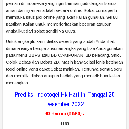
pemain di Indonesia yang ingin bermain judi dengan kondisi
aman dan nyaman adalah secara online. Sobat cuma perlu
membuka situs judi online yang akan kalian gunakan. Selalu
pastikan Kalian untuk memprioritaskan bocoran ataupun
angka ikut dari sobat sendiri ya Guys.
Untuk angka jitu kami diatas seperti yang sudah Anda lihat,
dimana isinya berupa susunan angka yang bisa Anda gunakan
pada menu BBFS atau BB CAMPURAN, 2D belakang, Shio,
Colok Bebas dan Bebas 2D. Masih banyak lagi jenis bettingan
togel online yang dapat Sobat mainkan. Tentunya semua seru
dan memiliki diskon ataupun hadiah yang menarik buat kalian
menangkan.
Prediksi Indotogel Hk Hari Ini Tanggal 20
Desember 2022
4D Hari ini (BBFS) :
1163