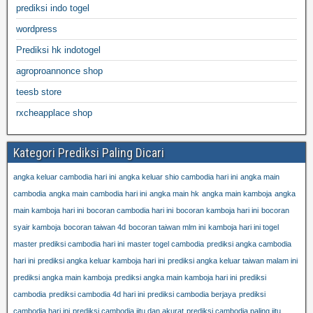
prediksi indo togel
wordpress
Prediksi hk indotogel
agroproannonce shop
teesb store
rxcheapplace shop
Kategori Prediksi Paling Dicari
angka keluar cambodia hari ini
angka keluar shio cambodia hari ini
angka main
cambodia
angka main cambodia hari ini
angka main hk
angka main kamboja
angka
main kamboja hari ini
bocoran cambodia hari ini
bocoran kamboja hari ini
bocoran
syair kamboja
bocoran taiwan 4d
bocoran taiwan mlm ini
kamboja hari ini togel
master prediksi cambodia hari ini
master togel cambodia
prediksi angka cambodia
hari ini
prediksi angka keluar kamboja hari ini
prediksi angka keluar taiwan malam ini
prediksi angka main kamboja
prediksi angka main kamboja hari ini
prediksi
cambodia
prediksi cambodia 4d hari ini
prediksi cambodia berjaya
prediksi
cambodia hari ini
prediksi cambodia jitu dan akurat
prediksi cambodia paling jitu