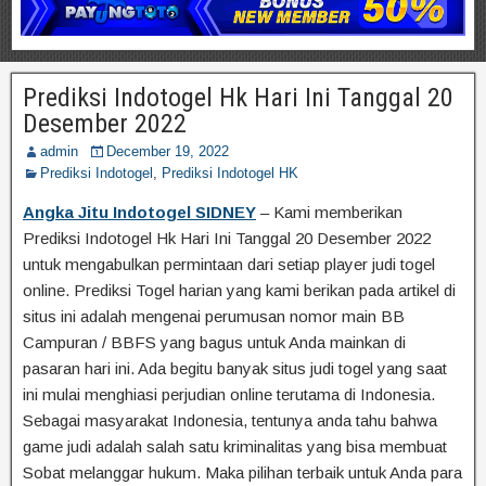
Prediksi Indotogel Hk Hari Ini Tanggal 20
Desember 2022
admin
December 19, 2022
Prediksi Indotogel
,
Prediksi Indotogel HK
Angka Jitu Indotogel SIDNEY
– Kami memberikan
Prediksi Indotogel Hk Hari Ini Tanggal 20 Desember 2022
untuk mengabulkan permintaan dari setiap player judi togel
online. Prediksi Togel harian yang kami berikan pada artikel di
situs ini adalah mengenai perumusan nomor main BB
Campuran / BBFS yang bagus untuk Anda mainkan di
pasaran hari ini. Ada begitu banyak situs judi togel yang saat
ini mulai menghiasi perjudian online terutama di Indonesia.
Sebagai masyarakat Indonesia, tentunya anda tahu bahwa
game judi adalah salah satu kriminalitas yang bisa membuat
Sobat melanggar hukum. Maka pilihan terbaik untuk Anda para