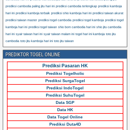
prediksi cambodia paling jitu hari ini
prediksi cambodia terlengkap
prediksi kamboja
hari ini
prediksi kamboja terbaik
prediksi shio kamboja hari ini
prediksi taiwan akurat
prediksi taiwan master
prediksi togel cambodia
prediksi togel kamboja
prediksi togel
kamboja hari ini
prediksi togel taiwan
shio bom cambodia hari ini
shio jitu cambodia
hari ini
syair taiwan hari ini
syair taiwan malam ini
togel hari ini kamboja
toto jitu
cambodia
toto jitu kamboja hari ini
toto jitu taiwan
PREDIKTOR TOGEL ONLINE
Prediksi Pasaran HK
Prediksi Togelholic
Prediksi SurgaTogel
Prediksi IndoTogel
Prediksi SuhuTogel
Data SGP
Data HK
Data Togel Online
Prediksi Duta4D