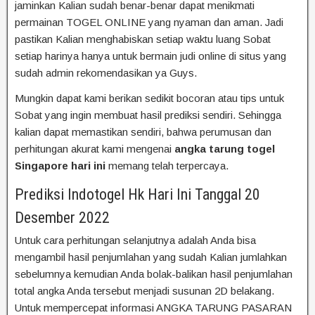
jaminkan Kalian sudah benar-benar dapat menikmati
permainan TOGEL ONLINE yang nyaman dan aman. Jadi
pastikan Kalian menghabiskan setiap waktu luang Sobat
setiap harinya hanya untuk bermain judi online di situs yang
sudah admin rekomendasikan ya Guys.
Mungkin dapat kami berikan sedikit bocoran atau tips untuk
Sobat yang ingin membuat hasil prediksi sendiri. Sehingga
kalian dapat memastikan sendiri, bahwa perumusan dan
perhitungan akurat kami mengenai
angka tarung togel
Singapore hari ini
memang telah terpercaya.
Prediksi Indotogel Hk Hari Ini Tanggal 20
Desember 2022
Untuk cara perhitungan selanjutnya adalah Anda bisa
mengambil hasil penjumlahan yang sudah Kalian jumlahkan
sebelumnya kemudian Anda bolak-balikan hasil penjumlahan
total angka Anda tersebut menjadi susunan 2D belakang.
Untuk mempercepat informasi ANGKA TARUNG PASARAN