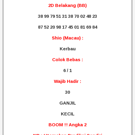
2D Belakang (BB)
38 99 79 51 31 38 70 02 48 23
87 52 20 98 17 45 01 81 69 84
Shio (Macau) :
Kerbau
Colok Bebas :
6 / 1
Wajib Hadir :
30
GANJIL
KECIL
BOOM !! Angka 2