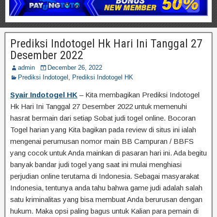
Prediksi Indotogel Hk Hari Ini Tanggal 27
Desember 2022
admin
December 26, 2022
Prediksi Indotogel
,
Prediksi Indotogel HK
Syair Indotogel HK
– Kita membagikan Prediksi Indotogel
Hk Hari Ini Tanggal 27 Desember 2022 untuk memenuhi
hasrat bermain dari setiap Sobat judi togel online. Bocoran
Togel harian yang Kita bagikan pada review di situs ini ialah
mengenai perumusan nomor main BB Campuran / BBFS
yang cocok untuk Anda mainkan di pasaran hari ini. Ada begitu
banyak bandar judi togel yang saat ini mulai menghiasi
perjudian online terutama di Indonesia. Sebagai masyarakat
Indonesia, tentunya anda tahu bahwa game judi adalah salah
satu kriminalitas yang bisa membuat Anda berurusan dengan
hukum. Maka opsi paling bagus untuk Kalian para pemain di