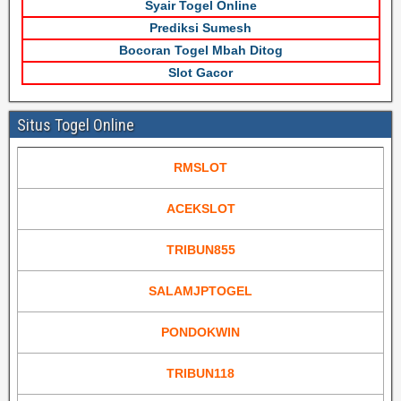
Syair Togel Online
Prediksi Sumesh
Bocoran Togel Mbah Ditog
Slot Gacor
Situs Togel Online
RMSLOT
ACEKSLOT
TRIBUN855
SALAMJPTOGEL
PONDOKWIN
TRIBUN118