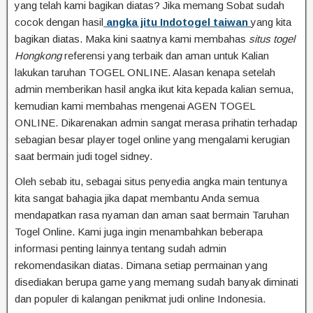
yang telah kami bagikan diatas? Jika memang Sobat sudah
cocok dengan hasil
angka jitu Indotogel taiwan
yang kita
bagikan diatas. Maka kini saatnya kami membahas
situs togel
Hongkong
referensi yang terbaik dan aman untuk Kalian
lakukan taruhan TOGEL ONLINE. Alasan kenapa setelah
admin memberikan hasil angka ikut kita kepada kalian semua,
kemudian kami membahas mengenai AGEN TOGEL
ONLINE. Dikarenakan admin sangat merasa prihatin terhadap
sebagian besar player togel online yang mengalami kerugian
saat bermain judi togel sidney.
Oleh sebab itu, sebagai situs penyedia angka main tentunya
kita sangat bahagia jika dapat membantu Anda semua
mendapatkan rasa nyaman dan aman saat bermain Taruhan
Togel Online. Kami juga ingin menambahkan beberapa
informasi penting lainnya tentang sudah admin
rekomendasikan diatas. Dimana setiap permainan yang
disediakan berupa game yang memang sudah banyak diminati
dan populer di kalangan penikmat judi online Indonesia.