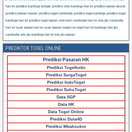
hari ini
prediksi kamboja terbaik
prediksi shio kamboja hari ini
prediksi taiwan akurat
prediksi taiwan master
prediksi togel cambodia
prediksi togel kamboja
prediksi togel
kamboja hari ini
prediksi togel taiwan
shio bom cambodia hari ini
shio jitu cambodia
hari ini
syair taiwan hari ini
syair taiwan malam ini
togel hari ini kamboja
toto jitu
cambodia
toto jitu kamboja hari ini
toto jitu taiwan
PREDIKTOR TOGEL ONLINE
Prediksi Pasaran HK
Prediksi Togelholic
Prediksi SurgaTogel
Prediksi IndoTogel
Prediksi SuhuTogel
Data SGP
Data HK
Data Togel Online
Prediksi Duta4D
Prediksi Mbahsukro