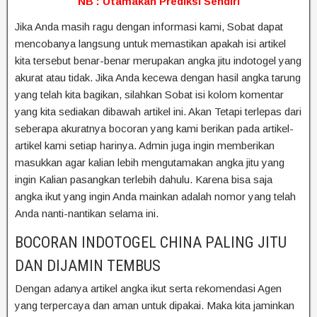
NB : Utamakan Prediksi Sendiri
Jika Anda masih ragu dengan informasi kami, Sobat dapat
mencobanya langsung untuk memastikan apakah isi artikel
kita tersebut benar-benar merupakan angka jitu indotogel yang
akurat atau tidak. Jika Anda kecewa dengan hasil angka tarung
yang telah kita bagikan, silahkan Sobat isi kolom komentar
yang kita sediakan dibawah artikel ini. Akan Tetapi terlepas dari
seberapa akuratnya bocoran yang kami berikan pada artikel-
artikel kami setiap harinya. Admin juga ingin memberikan
masukkan agar kalian lebih mengutamakan angka jitu yang
ingin Kalian pasangkan terlebih dahulu. Karena bisa saja
angka ikut yang ingin Anda mainkan adalah nomor yang telah
Anda nanti-nantikan selama ini.
BOCORAN INDOTOGEL CHINA PALING JITU
DAN DIJAMIN TEMBUS
Dengan adanya artikel angka ikut serta rekomendasi Agen
yang terpercaya dan aman untuk dipakai. Maka kita jaminkan