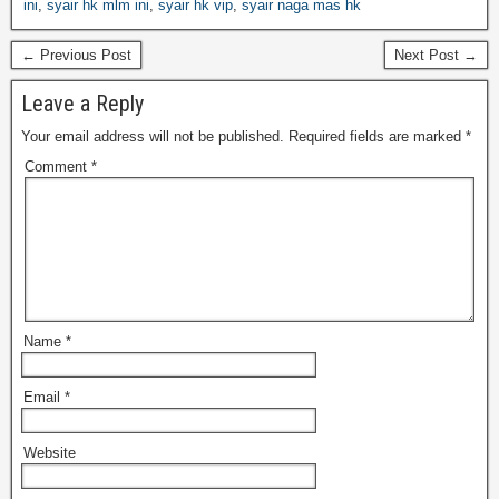
ini
,
syair hk mlm ini
,
syair hk vip
,
syair naga mas hk
← Previous Post
Next Post →
Leave a Reply
Your email address will not be published.
Required fields are marked
*
Comment
*
Name
*
Email
*
Website