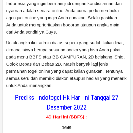
Indonesia yang ingin bermain judi dengan kondisi aman dan
nyaman adalah secara online. Anda cuma perlu membuka
agen judi online yang ingin Anda gunakan. Selalu pastikan
Anda untuk memprioritaskan bocoran ataupun angka main
dari Anda sendiri ya Guys.
Untuk angka ikut admin diatas seperti yang sudah kalian lihat,
dimana isinya berupa susunan angka yang bisa Anda pakai
pada menu BBFS atau BB CAMPURAN, 2D belakang, Shio,
Colok Bebas dan Bebas 2D. Masih banyak lagi jenis
permainan togel online yang dapat kalian gunakan. Tentunya
semua seru dan memiliki diskon ataupun hadiah yang menarik
untuk Anda menangkan.
Prediksi Indotogel Hk Hari Ini Tanggal 27
Desember 2022
4D Hari ini (BBFS) :
1649