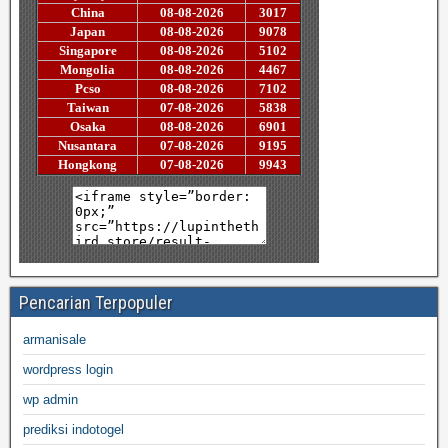
Pencarian Terpopuler
armanisale
wordpress login
wp admin
prediksi indotogel