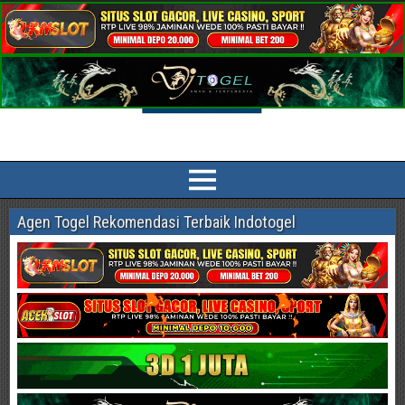
Indotogel HK Prediksi Togel Terlengkap
Prediksi Indotogel HK, Singapore Pools, Sidney, China, Taiwan, Cambodia
Paling Akurat dan jitu sesuai bocoran angka main dan syair togel online
Agen Togel Rekomendasi Terbaik Indotogel