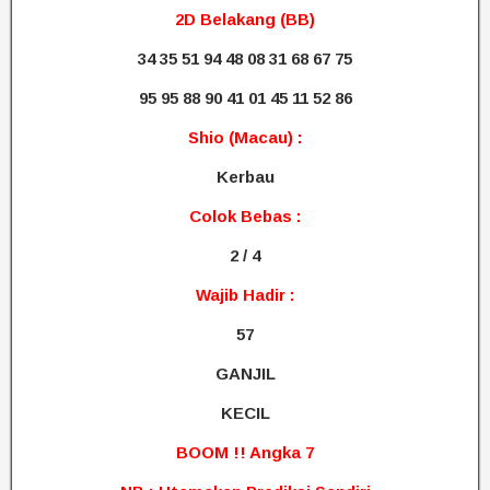
2D Belakang (BB)
34 35 51 94 48 08 31 68 67 75
95 95 88 90 41 01 45 11 52 86
Shio (Macau) :
Kerbau
Colok Bebas :
2 / 4
Wajib Hadir :
57
GANJIL
KECIL
BOOM !! Angka 7