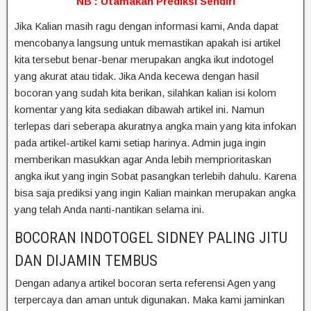
NB : Utamakan Prediksi Sendiri
Jika Kalian masih ragu dengan informasi kami, Anda dapat
mencobanya langsung untuk memastikan apakah isi artikel
kita tersebut benar-benar merupakan angka ikut indotogel
yang akurat atau tidak. Jika Anda kecewa dengan hasil
bocoran yang sudah kita berikan, silahkan kalian isi kolom
komentar yang kita sediakan dibawah artikel ini. Namun
terlepas dari seberapa akuratnya angka main yang kita infokan
pada artikel-artikel kami setiap harinya. Admin juga ingin
memberikan masukkan agar Anda lebih memprioritaskan
angka ikut yang ingin Sobat pasangkan terlebih dahulu. Karena
bisa saja prediksi yang ingin Kalian mainkan merupakan angka
yang telah Anda nanti-nantikan selama ini.
BOCORAN INDOTOGEL SIDNEY PALING JITU
DAN DIJAMIN TEMBUS
Dengan adanya artikel bocoran serta referensi Agen yang
terpercaya dan aman untuk digunakan. Maka kami jaminkan