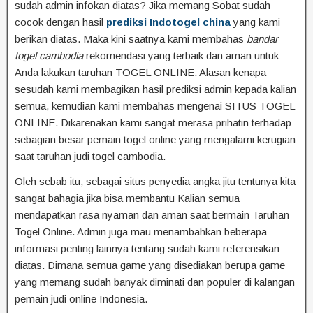
sudah admin infokan diatas? Jika memang Sobat sudah
cocok dengan hasil
prediksi Indotogel china
yang kami
berikan diatas. Maka kini saatnya kami membahas
bandar
togel cambodia
rekomendasi yang terbaik dan aman untuk
Anda lakukan taruhan TOGEL ONLINE. Alasan kenapa
sesudah kami membagikan hasil prediksi admin kepada kalian
semua, kemudian kami membahas mengenai SITUS TOGEL
ONLINE. Dikarenakan kami sangat merasa prihatin terhadap
sebagian besar pemain togel online yang mengalami kerugian
saat taruhan judi togel cambodia.
Oleh sebab itu, sebagai situs penyedia angka jitu tentunya kita
sangat bahagia jika bisa membantu Kalian semua
mendapatkan rasa nyaman dan aman saat bermain Taruhan
Togel Online. Admin juga mau menambahkan beberapa
informasi penting lainnya tentang sudah kami referensikan
diatas. Dimana semua game yang disediakan berupa game
yang memang sudah banyak diminati dan populer di kalangan
pemain judi online Indonesia.