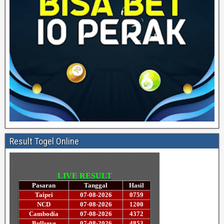
Result Togel Online