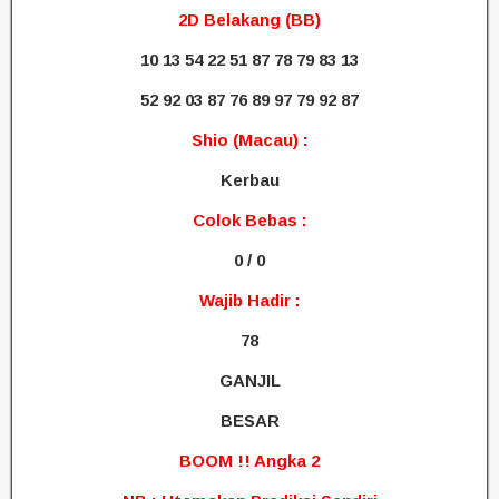
2D Belakang (BB)
10 13 54 22 51 87 78 79 83 13
52 92 03 87 76 89 97 79 92 87
Shio (Macau) :
Kerbau
Colok Bebas :
0 / 0
Wajib Hadir :
78
GANJIL
BESAR
BOOM !! Angka 2