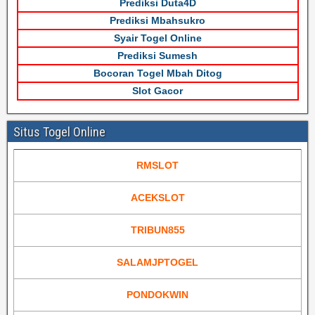
Prediksi Duta4D
Prediksi Mbahsukro
Syair Togel Online
Prediksi Sumesh
Bocoran Togel Mbah Ditog
Slot Gacor
Situs Togel Online
RMSLOT
ACEKSLOT
TRIBUN855
SALAMJPTOGEL
PONDOKWIN