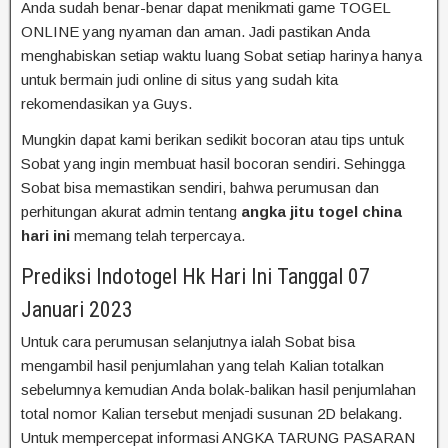
Anda sudah benar-benar dapat menikmati game TOGEL
ONLINE yang nyaman dan aman. Jadi pastikan Anda
menghabiskan setiap waktu luang Sobat setiap harinya hanya
untuk bermain judi online di situs yang sudah kita
rekomendasikan ya Guys.
Mungkin dapat kami berikan sedikit bocoran atau tips untuk
Sobat yang ingin membuat hasil bocoran sendiri. Sehingga
Sobat bisa memastikan sendiri, bahwa perumusan dan
perhitungan akurat admin tentang
angka jitu togel china
hari ini
memang telah terpercaya.
Prediksi Indotogel Hk Hari Ini Tanggal 07
Januari 2023
Untuk cara perumusan selanjutnya ialah Sobat bisa
mengambil hasil penjumlahan yang telah Kalian totalkan
sebelumnya kemudian Anda bolak-balikan hasil penjumlahan
total nomor Kalian tersebut menjadi susunan 2D belakang.
Untuk mempercepat informasi ANGKA TARUNG PASARAN