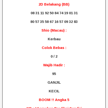
2D Belakang (BB)
08 31 11 92 50 84 74 19 01 31
80 57 35 58 67 16 57 09 32 83
Shio (Macau) :
Kerbau
Colok Bebas :
0 / 2
Wajib Hadir :
95
GANJIL
KECIL
BOOM !! Angka 5