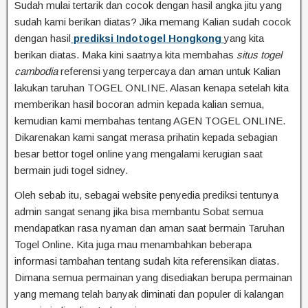
Sudah mulai tertarik dan cocok dengan hasil angka jitu yang
sudah kami berikan diatas? Jika memang Kalian sudah cocok
dengan hasil
prediksi Indotogel Hongkong
yang kita
berikan diatas. Maka kini saatnya kita membahas
situs togel
cambodia
referensi yang terpercaya dan aman untuk Kalian
lakukan taruhan TOGEL ONLINE. Alasan kenapa setelah kita
memberikan hasil bocoran admin kepada kalian semua,
kemudian kami membahas tentang AGEN TOGEL ONLINE.
Dikarenakan kami sangat merasa prihatin kepada sebagian
besar bettor togel online yang mengalami kerugian saat
bermain judi togel sidney.
Oleh sebab itu, sebagai website penyedia prediksi tentunya
admin sangat senang jika bisa membantu Sobat semua
mendapatkan rasa nyaman dan aman saat bermain Taruhan
Togel Online. Kita juga mau menambahkan beberapa
informasi tambahan tentang sudah kita referensikan diatas.
Dimana semua permainan yang disediakan berupa permainan
yang memang telah banyak diminati dan populer di kalangan