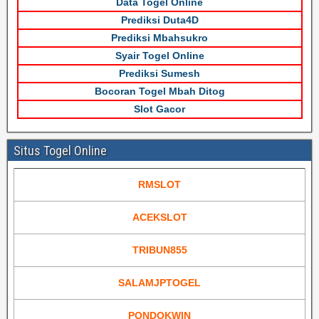
Data Togel Online
Prediksi Duta4D
Prediksi Mbahsukro
Syair Togel Online
Prediksi Sumesh
Bocoran Togel Mbah Ditog
Slot Gacor
Situs Togel Online
RMSLOT
ACEKSLOT
TRIBUN855
SALAMJPTOGEL
PONDOKWIN