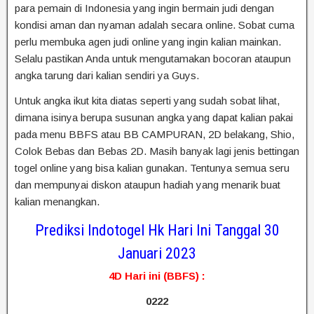
para pemain di Indonesia yang ingin bermain judi dengan
kondisi aman dan nyaman adalah secara online. Sobat cuma
perlu membuka agen judi online yang ingin kalian mainkan.
Selalu pastikan Anda untuk mengutamakan bocoran ataupun
angka tarung dari kalian sendiri ya Guys.
Untuk angka ikut kita diatas seperti yang sudah sobat lihat,
dimana isinya berupa susunan angka yang dapat kalian pakai
pada menu BBFS atau BB CAMPURAN, 2D belakang, Shio,
Colok Bebas dan Bebas 2D. Masih banyak lagi jenis bettingan
togel online yang bisa kalian gunakan. Tentunya semua seru
dan mempunyai diskon ataupun hadiah yang menarik buat
kalian menangkan.
Prediksi Indotogel Hk Hari Ini Tanggal 30
Januari 2023
4D Hari ini (BBFS) :
0222