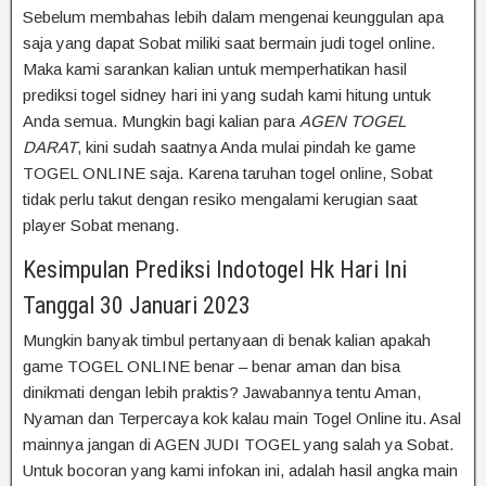
Sebelum membahas lebih dalam mengenai keunggulan apa
saja yang dapat Sobat miliki saat bermain judi togel online.
Maka kami sarankan kalian untuk memperhatikan hasil
prediksi togel sidney hari ini yang sudah kami hitung untuk
Anda semua. Mungkin bagi kalian para
AGEN TOGEL
DARAT
, kini sudah saatnya Anda mulai pindah ke game
TOGEL ONLINE saja. Karena taruhan togel online, Sobat
tidak perlu takut dengan resiko mengalami kerugian saat
player Sobat menang.
Kesimpulan Prediksi Indotogel Hk Hari Ini
Tanggal 30 Januari 2023
Mungkin banyak timbul pertanyaan di benak kalian apakah
game TOGEL ONLINE benar – benar aman dan bisa
dinikmati dengan lebih praktis? Jawabannya tentu Aman,
Nyaman dan Terpercaya kok kalau main Togel Online itu. Asal
mainnya jangan di AGEN JUDI TOGEL yang salah ya Sobat.
Untuk bocoran yang kami infokan ini, adalah hasil angka main