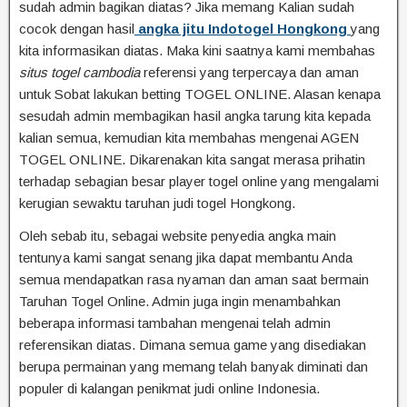
sudah admin bagikan diatas? Jika memang Kalian sudah
cocok dengan hasil
angka jitu Indotogel Hongkong
yang
kita informasikan diatas. Maka kini saatnya kami membahas
situs togel cambodia
referensi yang terpercaya dan aman
untuk Sobat lakukan betting TOGEL ONLINE. Alasan kenapa
sesudah admin membagikan hasil angka tarung kita kepada
kalian semua, kemudian kita membahas mengenai AGEN
TOGEL ONLINE. Dikarenakan kita sangat merasa prihatin
terhadap sebagian besar player togel online yang mengalami
kerugian sewaktu taruhan judi togel Hongkong.
Oleh sebab itu, sebagai website penyedia angka main
tentunya kami sangat senang jika dapat membantu Anda
semua mendapatkan rasa nyaman dan aman saat bermain
Taruhan Togel Online. Admin juga ingin menambahkan
beberapa informasi tambahan mengenai telah admin
referensikan diatas. Dimana semua game yang disediakan
berupa permainan yang memang telah banyak diminati dan
populer di kalangan penikmat judi online Indonesia.