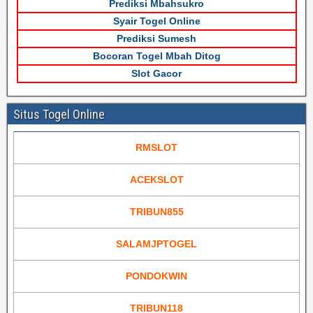
Prediksi Mbahsukro
Syair Togel Online
Prediksi Sumesh
Bocoran Togel Mbah Ditog
Slot Gacor
Situs Togel Online
RMSLOT
ACEKSLOT
TRIBUN855
SALAMJPTOGEL
PONDOKWIN
TRIBUN118