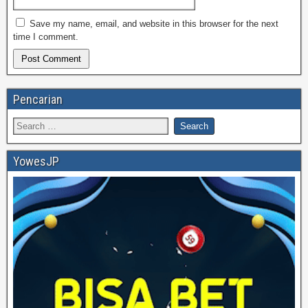
Save my name, email, and website in this browser for the next
time I comment.
Pencarian
YowesJP