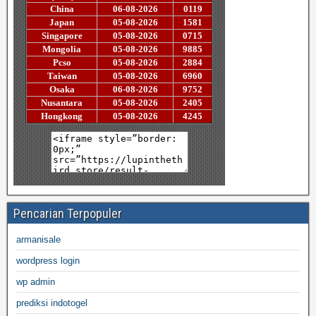
Pencarian Terpopuler
armanisale
wordpress login
wp admin
prediksi indotogel