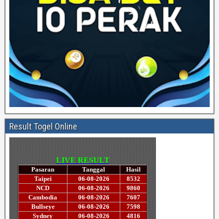
Result Togel Online