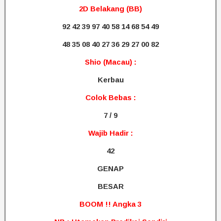
2D Belakang (BB)
92 42 39 97 40 58 14 68 54 49
48 35 08 40 27 36 29 27 00 82
Shio (Macau) :
Kerbau
Colok Bebas :
7 / 9
Wajib Hadir :
42
GENAP
BESAR
BOOM !! Angka 3