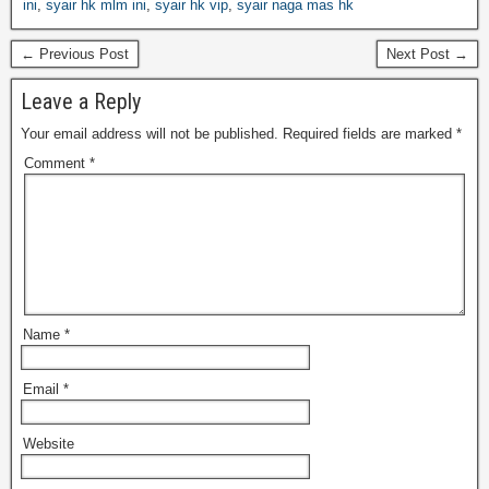
ini
,
syair hk mlm ini
,
syair hk vip
,
syair naga mas hk
← Previous Post
Next Post →
Leave a Reply
Your email address will not be published.
Required fields are marked
*
Comment
*
Name
*
Email
*
Website