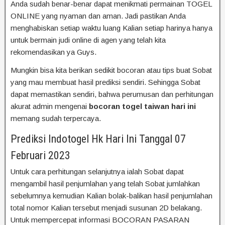
Anda sudah benar-benar dapat menikmati permainan TOGEL
ONLINE yang nyaman dan aman. Jadi pastikan Anda
menghabiskan setiap waktu luang Kalian setiap harinya hanya
untuk bermain judi online di agen yang telah kita
rekomendasikan ya Guys.
Mungkin bisa kita berikan sedikit bocoran atau tips buat Sobat
yang mau membuat hasil prediksi sendiri. Sehingga Sobat
dapat memastikan sendiri, bahwa perumusan dan perhitungan
akurat admin mengenai
bocoran togel taiwan hari ini
memang sudah terpercaya.
Prediksi Indotogel Hk Hari Ini Tanggal 07
Februari 2023
Untuk cara perhitungan selanjutnya ialah Sobat dapat
mengambil hasil penjumlahan yang telah Sobat jumlahkan
sebelumnya kemudian Kalian bolak-balikan hasil penjumlahan
total nomor Kalian tersebut menjadi susunan 2D belakang.
Untuk mempercepat informasi BOCORAN PASARAN