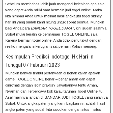
Sebelum membahas lebih jauh mengenai kelebihan apa saja
yang dapat Anda miliki saat bermain judi togel online. Maka
kita himbau Anda untuk melihat hasil angka jitu togel sidney
hari ini yang sudah kami hitung untuk sobat semua. Mungkin
bagi Anda para
BANDAR TOGEL DARAT
, kini sudah saatnya
Sobat mulai beralih ke permainan TOGEL ONLINE saja.
Karena bermain togel online, Anda tidak perlu takut dengan
resiko mengalami kerugian saat pemain Kalian menang.
Kesimpulan Prediksi Indotogel Hk Hari Ini
Tanggal 07 Februari 2023
Mungkin banyak timbul pertanyaan di benak kalian apakah
game TOGEL ONLINE benar – benar aman dan dapat
dinikmati dengan lebih praktis? Jawabannya tentu Aman,
Nyaman dan Terpercaya kok kalau taruhan Togel Online itu.
Asal mainnya jangan di BANDAR JUDI TOGEL yang salah ya
Sobat. Untuk angka paten yang kami bagikan ini, adalah hasil
angka paten yang sudah kita cocokan dengan situs – situs