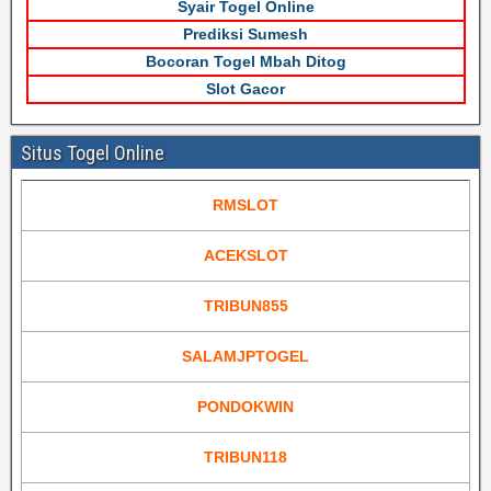
Syair Togel Online
Prediksi Sumesh
Bocoran Togel Mbah Ditog
Slot Gacor
Situs Togel Online
RMSLOT
ACEKSLOT
TRIBUN855
SALAMJPTOGEL
PONDOKWIN
TRIBUN118