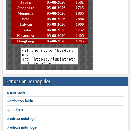
Pencarian Terpopuler
armanisale
wordpress login
wp admin
prediksi indotogel
prediksi indo togel