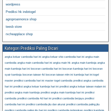
wordpress
Prediksi hk indotogel
agroproannonce shop
teesb store
rxcheapplace shop
Kategori Prediksi Paling Dicari
angka keluar cambodia hari ini
angka keluar shio cambodia hari ini
angka main
cambodia
angka main cambodia hari ini
angka main hk
angka main kamboja
angka
main kamboja hari ini
bocoran cambodia hari ini
bocoran kamboja hari ini
bocoran
syair kamboja
bocoran taiwan 4d
bocoran taiwan mlm ini
kamboja hari ini togel
master prediksi cambodia hari ini
master togel cambodia
prediksi angka cambodia
hari ini
prediksi angka keluar kamboja hari ini
prediksi angka keluar taiwan malam ini
prediksi angka main kamboja
prediksi angka main kamboja hari ini
prediksi
cambodia
prediksi cambodia 4d hari ini
prediksi cambodia berjaya
prediksi
cambodia hari ini
prediksi cambodia jitu dan akurat
prediksi cambodia paling jitu
prediksi cambodia paling jitu hari ini
prediksi cambodia terlengkap
prediksi kamboja