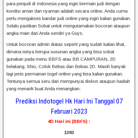
para penjudi di Indonesia yang ingin bermain judi dengan
kondisi aman dan nyaman adalah secara online. Anda cuma
perlu mengakses bandar judi online yang ingin kalian gunakan.
Selalu pastikan Sobat untuk mengutamakan bocoran ataupun
angka main dari Anda sendiri ya Guys.
Untuk bocoran admin diatas seperti yang sudah kalian lihat,
dimana isinya berupa susunan angka yang bisa sobat
gunakan pada menu BBFS atau BB CAMPURAN, 2D
belakang, Shio, Colok Bebas dan Bebas 2D. Masih banyak
lagi jenis permainan togel online yang bisa kalian gunakan.
Tentunya semua seru dan mempunyai diskon ataupun hadiah
yang menarik buat Anda menangkan.
Prediksi Indotogel Hk Hari Ini Tanggal 07
Februari 2023
4D Hari ini (BBFS) :
1393