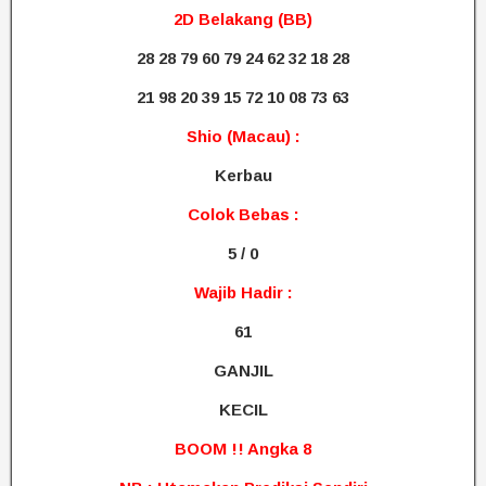
2D Belakang (BB)
28 28 79 60 79 24 62 32 18 28
21 98 20 39 15 72 10 08 73 63
Shio (Macau) :
Kerbau
Colok Bebas :
5 / 0
Wajib Hadir :
61
GANJIL
KECIL
BOOM !! Angka 8