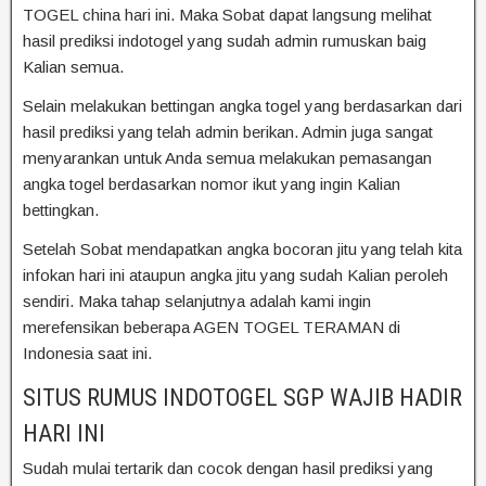
TOGEL china hari ini. Maka Sobat dapat langsung melihat
hasil prediksi indotogel yang sudah admin rumuskan baig
Kalian semua.
Selain melakukan bettingan angka togel yang berdasarkan dari
hasil prediksi yang telah admin berikan. Admin juga sangat
menyarankan untuk Anda semua melakukan pemasangan
angka togel berdasarkan nomor ikut yang ingin Kalian
bettingkan.
Setelah Sobat mendapatkan angka bocoran jitu yang telah kita
infokan hari ini ataupun angka jitu yang sudah Kalian peroleh
sendiri. Maka tahap selanjutnya adalah kami ingin
merefensikan beberapa AGEN TOGEL TERAMAN di
Indonesia saat ini.
SITUS RUMUS INDOTOGEL SGP WAJIB HADIR
HARI INI
Sudah mulai tertarik dan cocok dengan hasil prediksi yang