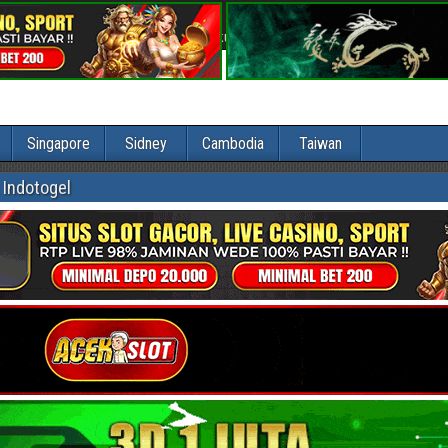
rlengkap
ney, China, Taiwan, Cambodia Paling Akurat dan jitu sesuai bocoran angka main
Singapore
Sidney
Cambodia
Taiwan
 Indotogel