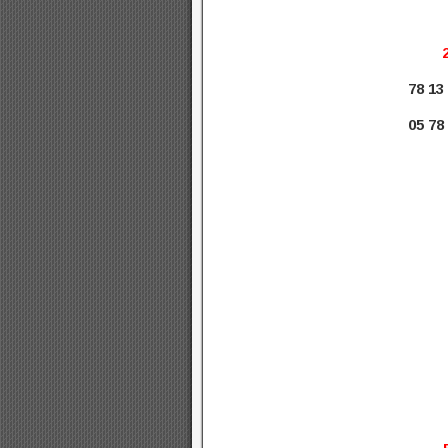
78 13
05 78