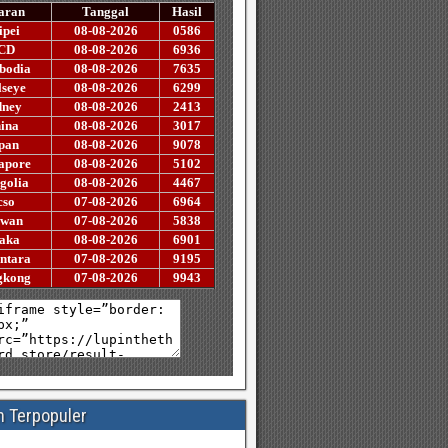
n Terpopuler