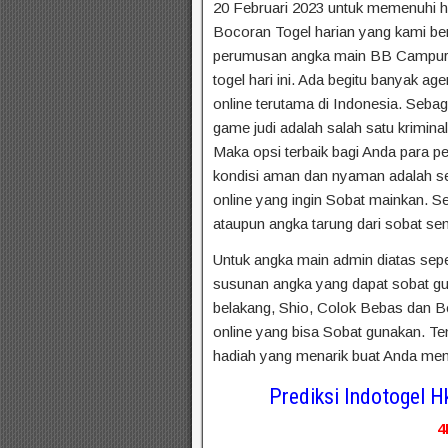
20 Februari 2023 untuk memenuhi has
Bocoran Togel harian yang kami beri
perumusan angka main BB Campuran
togel hari ini. Ada begitu banyak age
online terutama di Indonesia. Seba
game judi adalah salah satu krimi
Maka opsi terbaik bagi Anda para pe
kondisi aman dan nyaman adalah se
online yang ingin Sobat mainkan. S
ataupun angka tarung dari sobat sen
Untuk angka main admin diatas seper
susunan angka yang dapat sobat
belakang, Shio, Colok Bebas dan Be
online yang bisa Sobat gunakan. 
hadiah yang menarik buat Anda me
Prediksi Indotogel H
4