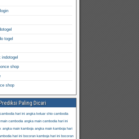
login
dotogel
do togel
 indotogel
nonce shop
e
ace shop
Prediksi Paling Dicari
cambodia hari ini
angka keluar shio cambodia
 main cambodia
angka main cambodia hari ini
k
angka main kamboja
angka main kamboja hari
mbodia hari ini
bocoran kamboja hari ini
bocoran