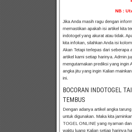
NB : Ut
Jika Anda masih ragu dengan infor
memastikan apakah isi artikel kita 
indotogel yang akurat atau tidak. A
kita infokan, silahkan Anda isi kolo
Akan Tetapi terlepas dari seberapa 
artikel kami setiap harinya. Admin 
mengutamakan prediksi yang ingin A
angka jitu yang ingin Kalian maink
ini.
BOCORAN INDOTOGEL TA
TEMBUS
Dengan adanya artikel angka tarung
untuk digunakan. Maka kita jamink
TOGEL ONLINE yang nyaman dan am
waktu luang Kalian setiap harinya ha