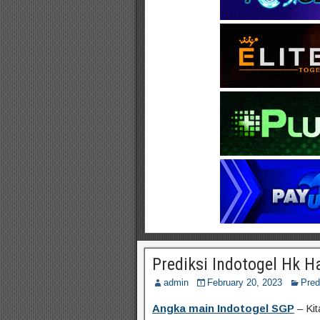
Prediksi Indotogel Hk H
admin
February 20, 2023
Pred
Angka main Indotogel SGP
– Kit