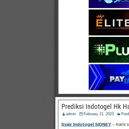
Prediksi Indotogel Hk H
admin
February 21, 2023
Pred
Syair Indotogel SIDNEY
– Kami s