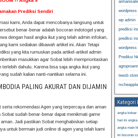
BOOM !! Angka 9
armanisale
wordpress 
amakan Prediksi Sendiri
wp admin
ormasi kami, Anda dapat mencobanya langsung untuk
prediksi in
 tersebut benar-benar adalah bocoran indotogel yang
cewa dengan hasil angka ikut yang telah admin infokan,
prediksi in
ang kami sediakan dibawah artikel ini. Akan Tetapi
wordpress
diksi yang kita rumuskan pada artikel-artikel admin
Prediksi hk
emberikan masukkan agar Sobat lebih memprioritaskan
agroproan
 terlebih dahulu. Karena bisa saja angka ikut yang
ng sudah kalian nanti-nantikan selama ini.
teesb stor
rxcheappl
MBODIA PALING AKURAT DAN DIJAMIN
Kategori 
t serta rekomendasi Agen yang terpercaya dan aman
angka keluar 
an Sobat sudah benar-benar dapat menikmati game
hari ini
angka
an. Jadi pastikan Sobat menghabiskan setiap
angka main h
ya untuk bermain judi online di agen yang telah kami
ini
bocoran ca