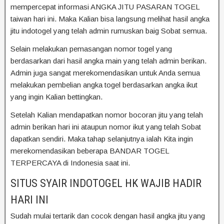
mempercepat informasi ANGKA JITU PASARAN TOGEL
taiwan hari ini. Maka Kalian bisa langsung melihat hasil angka
jitu indotogel yang telah admin rumuskan baig Sobat semua.
Selain melakukan pemasangan nomor togel yang
berdasarkan dari hasil angka main yang telah admin berikan.
Admin juga sangat merekomendasikan untuk Anda semua
melakukan pembelian angka togel berdasarkan angka ikut
yang ingin Kalian bettingkan.
Setelah Kalian mendapatkan nomor bocoran jitu yang telah
admin berikan hari ini ataupun nomor ikut yang telah Sobat
dapatkan sendiri. Maka tahap selanjutnya ialah Kita ingin
merekomendasikan beberapa BANDAR TOGEL
TERPERCAYA di Indonesia saat ini.
SITUS SYAIR INDOTOGEL HK WAJIB HADIR
HARI INI
Sudah mulai tertarik dan cocok dengan hasil angka jitu yang