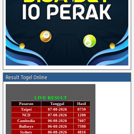
Result Togel Online