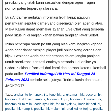
prediksi yang telah kami sesuaikan dengan agen – agen
nomor paten terpercaya lainnya.
Bila Anda memerlukan informasi lebih lanjut ataupun
pertanyaan seputar game yang disediakan oleh agen di atas.
Maka Kalian dapat memakai layanan Live Chat yang tersedia
pada situs ini di bagian kanan bawah tampilan layar Sobat.
Inilah beberapa saran positif yang bisa kami bagikan kepada
Anda agar dapat menjadi player judi online yang cerdas dan
bijak. Sehingga Anda dapat bertahan dalam jangka panjang
untuk menikmati sensasi enaknya bermain judi online ya
Sobat. Sekian informasi dari kami dan sampai ketemu kembali
pada artikel
Prediksi Indotogel Hk Hari Ini Tanggal 24
Februari 2023
periode selanjutnya. Terima kasih dan salam
JACKPOT!
Tags:
angka jitu hk
,
angka jitu togel hk
,
angka main hk
,
bocoran hk
,
bocoran hk 4d pasti tembus
,
bocoran hk jitu
,
bocoran hk malam ini
,
bocoran hk mlm ini
,
code syair hk
,
forum syair hk
,
kode hk hari ini
,
prediksi hk komplit
,
prediksi hk malam ini
,
prediksi hk terjitu
,
prediksi