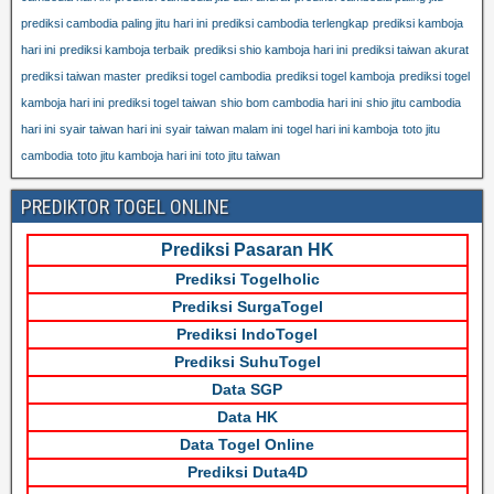
prediksi cambodia paling jitu hari ini
prediksi cambodia terlengkap
prediksi kamboja
hari ini
prediksi kamboja terbaik
prediksi shio kamboja hari ini
prediksi taiwan akurat
prediksi taiwan master
prediksi togel cambodia
prediksi togel kamboja
prediksi togel
kamboja hari ini
prediksi togel taiwan
shio bom cambodia hari ini
shio jitu cambodia
hari ini
syair taiwan hari ini
syair taiwan malam ini
togel hari ini kamboja
toto jitu
cambodia
toto jitu kamboja hari ini
toto jitu taiwan
PREDIKTOR TOGEL ONLINE
Prediksi Pasaran HK
Prediksi Togelholic
Prediksi SurgaTogel
Prediksi IndoTogel
Prediksi SuhuTogel
Data SGP
Data HK
Data Togel Online
Prediksi Duta4D