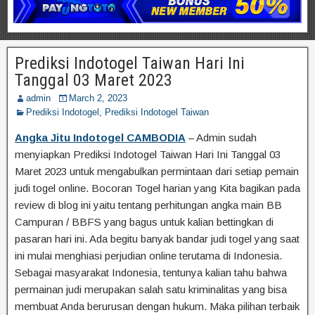
Prediksi Indotogel Taiwan Hari Ini
Tanggal 03 Maret 2023
admin
March 2, 2023
Prediksi Indotogel
,
Prediksi Indotogel Taiwan
Angka Jitu Indotogel CAMBODIA
– Admin sudah
menyiapkan Prediksi Indotogel Taiwan Hari Ini Tanggal 03
Maret 2023 untuk mengabulkan permintaan dari setiap pemain
judi togel online. Bocoran Togel harian yang Kita bagikan pada
review di blog ini yaitu tentang perhitungan angka main BB
Campuran / BBFS yang bagus untuk kalian bettingkan di
pasaran hari ini. Ada begitu banyak bandar judi togel yang saat
ini mulai menghiasi perjudian online terutama di Indonesia.
Sebagai masyarakat Indonesia, tentunya kalian tahu bahwa
permainan judi merupakan salah satu kriminalitas yang bisa
membuat Anda berurusan dengan hukum. Maka pilihan terbaik