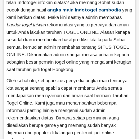
telah Indotogel infokan diatas? Jika memang Sobat sudah
cocok dengan hasil
angka main Indotogel cambodia
yang
kami berikan diatas. Maka kini saatnya admin membahas
bandar togel taiwan
rekomendasi yang terpercaya dan aman
untuk Anda lakukan taruhan TOGEL ONLINE. Alasan kenapa
sesudah kami memberikan hasil prediksi kita kepada Sobat
semua, kemudian admin membahas tentang SITUS TOGEL
ONLINE. Dikarenakan admin sangat merasa prihatin kepada
sebagian besar pemain togel online yang mengalami kerugian
saat taruhan judi togel Hongkong.
Oleh sebab itu, sebagai situs penyedia angka main tentunya
kita sangat senang apabila dapat membantu Anda semua
mendapatkan rasa nyaman dan aman saat bermain Taruhan
Togel Online. Kami juga mau menambahkan beberapa
informasi penting lainnya mengenai sudah admin
rekomendasikan diatas. Dimana setiap permainan yang
disediakan berupa game yang memang sudah banyak
digemari dan populer di kalangan penikmat judi online