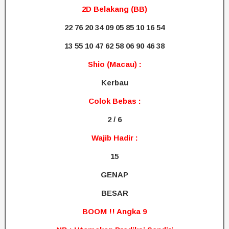
2D Belakang (BB)
22 76 20 34 09 05 85 10 16 54
13 55 10 47 62 58 06 90 46 38
Shio (Macau) :
Kerbau
Colok Bebas :
2 / 6
Wajib Hadir :
15
GENAP
BESAR
BOOM !! Angka 9