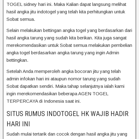
TOGEL sidney hari ini. Maka Kalian dapat langsung melihat
hasil angka jitu indotogel yang telah kita perhitungkan untuk
Sobat semua.
Selain melakukan bettingan angka togel yang berdasarkan dari
hasil angka tarung yang sudah kita berikan. Kita juga sangat
merekomendasikan untuk Sobat semua melakukan pembelian
angka togel berdasarkan angka tarung yang ingin Admin
bettingkan.
Setelah Anda memperoleh angka bocoran jitu yang telah
admin infokan hari ini ataupun nomor tarung yang sudah
Sobat dapatkan sendiri. Maka tahap selanjutnya ialah kami
ingin merekomendasikan beberapa AGEN TOGEL
TERPERCAYA di Indonesia saat ini.
SITUS RUMUS INDOTOGEL HK WAJIB HADIR
HARI INI
Sudah mulai tertarik dan cocok dengan hasil angka jitu yang