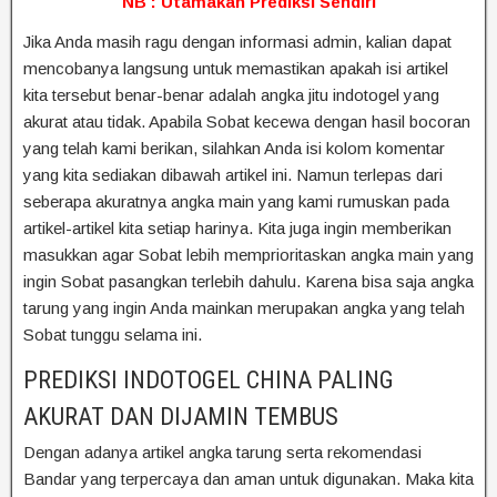
NB : Utamakan Prediksi Sendiri
Jika Anda masih ragu dengan informasi admin, kalian dapat
mencobanya langsung untuk memastikan apakah isi artikel
kita tersebut benar-benar adalah angka jitu indotogel yang
akurat atau tidak. Apabila Sobat kecewa dengan hasil bocoran
yang telah kami berikan, silahkan Anda isi kolom komentar
yang kita sediakan dibawah artikel ini. Namun terlepas dari
seberapa akuratnya angka main yang kami rumuskan pada
artikel-artikel kita setiap harinya. Kita juga ingin memberikan
masukkan agar Sobat lebih memprioritaskan angka main yang
ingin Sobat pasangkan terlebih dahulu. Karena bisa saja angka
tarung yang ingin Anda mainkan merupakan angka yang telah
Sobat tunggu selama ini.
PREDIKSI INDOTOGEL CHINA PALING
AKURAT DAN DIJAMIN TEMBUS
Dengan adanya artikel angka tarung serta rekomendasi
Bandar yang terpercaya dan aman untuk digunakan. Maka kita