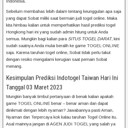
Indonesia.
Sebelum membahas lebih dalam tentang keunggulan apa saja
yang dapat Sobat miliki saat bermain judi togel online. Maka
kita himbau kalian untuk memperhatikan hasil prediksi togel
Hongkong hari ini yang sudah admin hitung untuk Anda
semua. Mungkin bagi kalian para
SITUS TOGEL DARAT
, kini
sudah saatnya Anda mulai beralih ke game TOGEL ONLINE
saja. Karena taruhan togel online, Sobat tidak perlu takut
dengan resiko mengalami kerugian saat pemain Sobat
menang.
Kesimpulan Prediksi Indotogel Taiwan Hari Ini
Tanggal 03 Maret 2023
Mungkin banyak timbul pertanyaan di benak kalian apakah
game TOGEL ONLINE benar – benar aman dan dapat
dinikmati dengan lebih nyaman? Jawabannya pasti Aman,
Nyaman dan Terpercaya kok kalau taruhan Togel Online itu.
Asal mainnya jangan di AGEN JUDI TOGEL yang salah ya