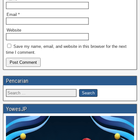
Email
*
Website
Save my name, email, and website in this browser for the next
time I comment.
Pencarian
YowesJP