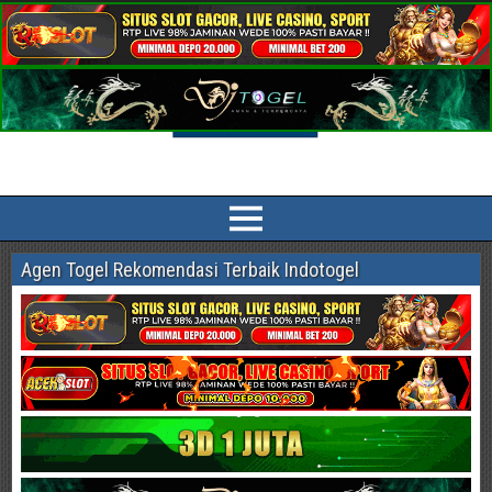
Indotogel HK Prediksi Togel Terlengkap
Prediksi Indotogel HK, Singapore Pools, Sidney, China, Taiwan, Cambodia
Paling Akurat dan jitu sesuai bocoran angka main dan syair togel online
Agen Togel Rekomendasi Terbaik Indotogel