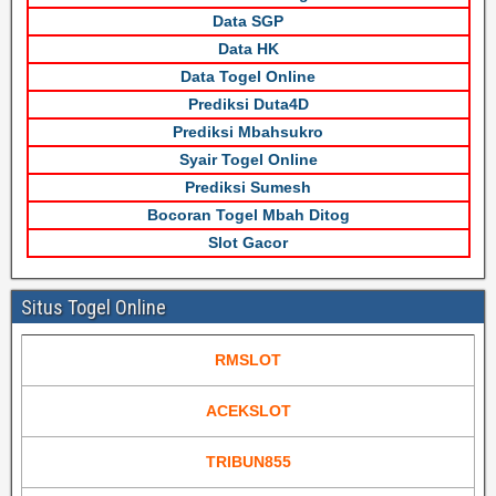
Data SGP
Data HK
Data Togel Online
Prediksi Duta4D
Prediksi Mbahsukro
Syair Togel Online
Prediksi Sumesh
Bocoran Togel Mbah Ditog
Slot Gacor
Situs Togel Online
RMSLOT
ACEKSLOT
TRIBUN855