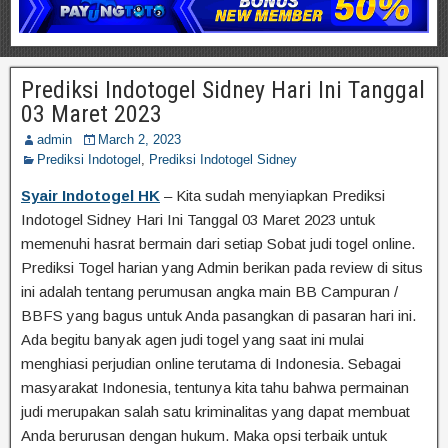
Prediksi Indotogel Sidney Hari Ini Tanggal
03 Maret 2023
admin
March 2, 2023
Prediksi Indotogel
,
Prediksi Indotogel Sidney
Syair Indotogel HK
– Kita sudah menyiapkan Prediksi
Indotogel Sidney Hari Ini Tanggal 03 Maret 2023 untuk
memenuhi hasrat bermain dari setiap Sobat judi togel online.
Prediksi Togel harian yang Admin berikan pada review di situs
ini adalah tentang perumusan angka main BB Campuran /
BBFS yang bagus untuk Anda pasangkan di pasaran hari ini.
Ada begitu banyak agen judi togel yang saat ini mulai
menghiasi perjudian online terutama di Indonesia. Sebagai
masyarakat Indonesia, tentunya kita tahu bahwa permainan
judi merupakan salah satu kriminalitas yang dapat membuat
Anda berurusan dengan hukum. Maka opsi terbaik untuk