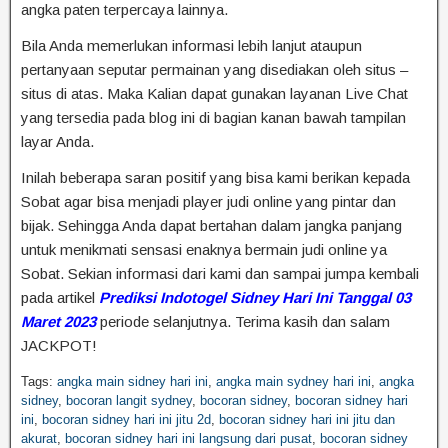
angka paten terpercaya lainnya.
Bila Anda memerlukan informasi lebih lanjut ataupun
pertanyaan seputar permainan yang disediakan oleh situs –
situs di atas. Maka Kalian dapat gunakan layanan Live Chat
yang tersedia pada blog ini di bagian kanan bawah tampilan
layar Anda.
Inilah beberapa saran positif yang bisa kami berikan kepada
Sobat agar bisa menjadi player judi online yang pintar dan
bijak. Sehingga Anda dapat bertahan dalam jangka panjang
untuk menikmati sensasi enaknya bermain judi online ya
Sobat. Sekian informasi dari kami dan sampai jumpa kembali
pada artikel
Prediksi Indotogel Sidney Hari Ini Tanggal 03
Maret 2023
periode selanjutnya. Terima kasih dan salam
JACKPOT!
Tags:
angka main sidney hari ini
,
angka main sydney hari ini
,
angka
sidney
,
bocoran langit sydney
,
bocoran sidney
,
bocoran sidney hari
ini
,
bocoran sidney hari ini jitu 2d
,
bocoran sidney hari ini jitu dan
akurat
,
bocoran sidney hari ini langsung dari pusat
,
bocoran sidney