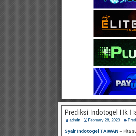
Prediksi Indotogel Hk H
admin
February 28, 2023
Pred
Syair Indotogel TAIWAN
– Kita s