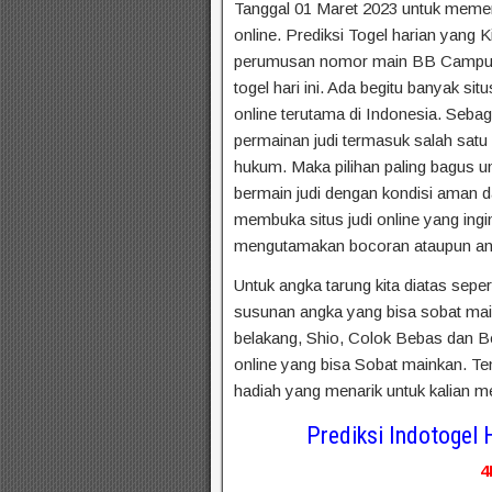
Tanggal 01 Maret 2023 untuk memenu
online. Prediksi Togel harian yang Kit
perumusan nomor main BB Campura
togel hari ini. Ada begitu banyak sit
online terutama di Indonesia. Seba
permainan judi termasuk salah sat
hukum. Maka pilihan paling bagus un
bermain judi dengan kondisi aman d
membuka situs judi online yang ingi
mengutamakan bocoran ataupun angk
Untuk angka tarung kita diatas seper
susunan angka yang bisa sobat 
belakang, Shio, Colok Bebas dan Be
online yang bisa Sobat mainkan. Te
hadiah yang menarik untuk kalian 
Prediksi Indotogel 
4