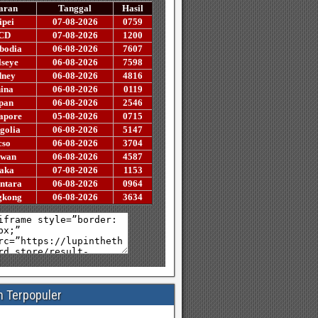
n Terpopuler