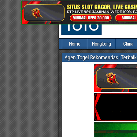
Indotogel HK Prediksi Togel Te
Prediksi Indotogel HK, Singapore Pools, Sid
Home
Hongkong
China
Agen Togel Rekomendasi Terbaik