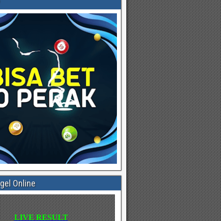
gel Online