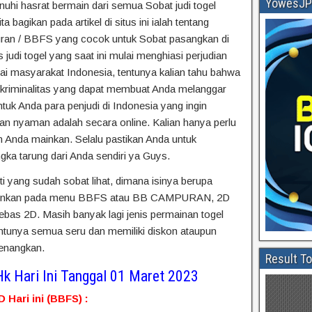
YowesJP
hi hasrat bermain dari semua Sobat judi togel
a bagikan pada artikel di situs ini ialah tentang
n / BBFS yang cocok untuk Sobat pasangkan di
us judi togel yang saat ini mulai menghiasi perjudian
gai masyarakat Indonesia, tentunya kalian tahu bahwa
u kriminalitas yang dapat membuat Anda melanggar
tuk Anda para penjudi di Indonesia yang ingin
an nyaman adalah secara online. Kalian hanya perlu
n Anda mainkan. Selalu pastikan Anda untuk
a tarung dari Anda sendiri ya Guys.
ti yang sudah sobat lihat, dimana isinya berupa
mainkan pada menu BBFS atau BB CAMPURAN, 2D
bas 2D. Masih banyak lagi jenis permainan togel
ntunya semua seru dan memiliki diskon ataupun
menangkan.
Result To
Hk Hari Ini Tanggal 01 Maret 2023
D Hari ini (BBFS) :