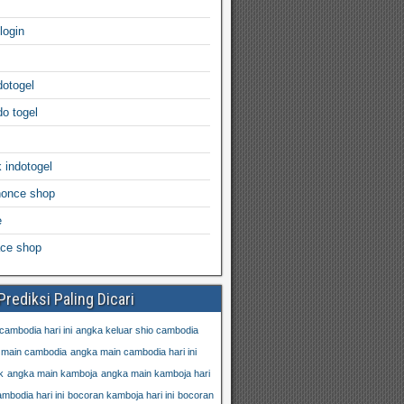
login
dotogel
do togel
 indotogel
nonce shop
e
ace shop
Prediksi Paling Dicari
cambodia hari ini
angka keluar shio cambodia
 main cambodia
angka main cambodia hari ini
k
angka main kamboja
angka main kamboja hari
mbodia hari ini
bocoran kamboja hari ini
bocoran