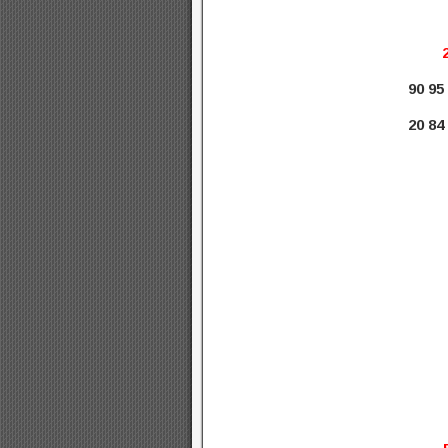
90 95
20 84