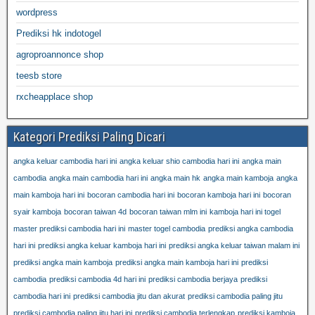
wordpress
Prediksi hk indotogel
agroproannonce shop
teesb store
rxcheapplace shop
Kategori Prediksi Paling Dicari
angka keluar cambodia hari ini
angka keluar shio cambodia hari ini
angka main
cambodia
angka main cambodia hari ini
angka main hk
angka main kamboja
angka
main kamboja hari ini
bocoran cambodia hari ini
bocoran kamboja hari ini
bocoran
syair kamboja
bocoran taiwan 4d
bocoran taiwan mlm ini
kamboja hari ini togel
master prediksi cambodia hari ini
master togel cambodia
prediksi angka cambodia
hari ini
prediksi angka keluar kamboja hari ini
prediksi angka keluar taiwan malam ini
prediksi angka main kamboja
prediksi angka main kamboja hari ini
prediksi
cambodia
prediksi cambodia 4d hari ini
prediksi cambodia berjaya
prediksi
cambodia hari ini
prediksi cambodia jitu dan akurat
prediksi cambodia paling jitu
prediksi cambodia paling jitu hari ini
prediksi cambodia terlengkap
prediksi kamboja