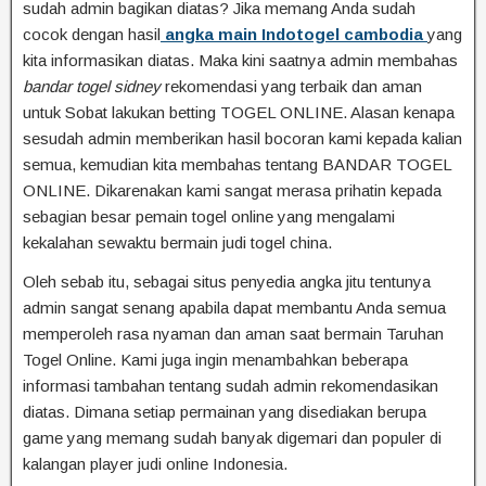
sudah admin bagikan diatas? Jika memang Anda sudah
cocok dengan hasil
angka main Indotogel cambodia
yang
kita informasikan diatas. Maka kini saatnya admin membahas
bandar togel sidney
rekomendasi yang terbaik dan aman
untuk Sobat lakukan betting TOGEL ONLINE. Alasan kenapa
sesudah admin memberikan hasil bocoran kami kepada kalian
semua, kemudian kita membahas tentang BANDAR TOGEL
ONLINE. Dikarenakan kami sangat merasa prihatin kepada
sebagian besar pemain togel online yang mengalami
kekalahan sewaktu bermain judi togel china.
Oleh sebab itu, sebagai situs penyedia angka jitu tentunya
admin sangat senang apabila dapat membantu Anda semua
memperoleh rasa nyaman dan aman saat bermain Taruhan
Togel Online. Kami juga ingin menambahkan beberapa
informasi tambahan tentang sudah admin rekomendasikan
diatas. Dimana setiap permainan yang disediakan berupa
game yang memang sudah banyak digemari dan populer di
kalangan player judi online Indonesia.