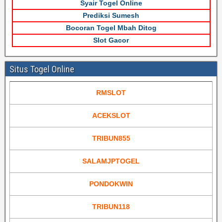
Syair Togel Online
Prediksi Sumesh
Bocoran Togel Mbah Ditog
Slot Gacor
Situs Togel Online
RMSLOT
ACEKSLOT
TRIBUN855
SALAMJPTOGEL
PONDOKWIN
TRIBUN118