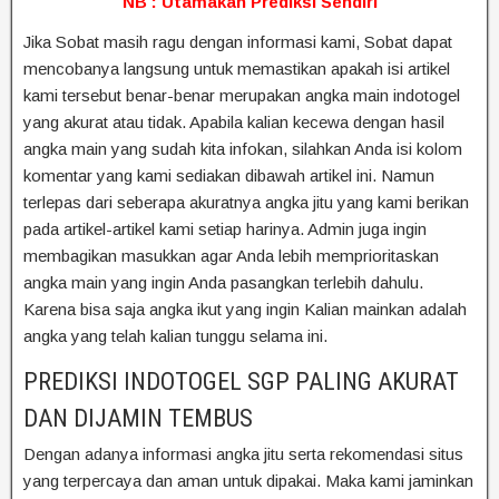
NB : Utamakan Prediksi Sendiri
Jika Sobat masih ragu dengan informasi kami, Sobat dapat
mencobanya langsung untuk memastikan apakah isi artikel
kami tersebut benar-benar merupakan angka main indotogel
yang akurat atau tidak. Apabila kalian kecewa dengan hasil
angka main yang sudah kita infokan, silahkan Anda isi kolom
komentar yang kami sediakan dibawah artikel ini. Namun
terlepas dari seberapa akuratnya angka jitu yang kami berikan
pada artikel-artikel kami setiap harinya. Admin juga ingin
membagikan masukkan agar Anda lebih memprioritaskan
angka main yang ingin Anda pasangkan terlebih dahulu.
Karena bisa saja angka ikut yang ingin Kalian mainkan adalah
angka yang telah kalian tunggu selama ini.
PREDIKSI INDOTOGEL SGP PALING AKURAT
DAN DIJAMIN TEMBUS
Dengan adanya informasi angka jitu serta rekomendasi situs
yang terpercaya dan aman untuk dipakai. Maka kami jaminkan