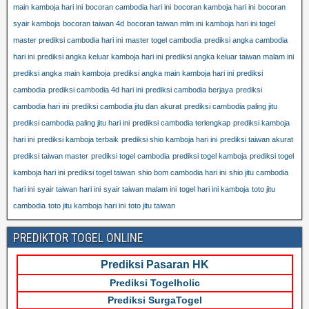
main kamboja hari ini
bocoran cambodia hari ini
bocoran kamboja hari ini
bocoran
syair kamboja
bocoran taiwan 4d
bocoran taiwan mlm ini
kamboja hari ini togel
master prediksi cambodia hari ini
master togel cambodia
prediksi angka cambodia
hari ini
prediksi angka keluar kamboja hari ini
prediksi angka keluar taiwan malam ini
prediksi angka main kamboja
prediksi angka main kamboja hari ini
prediksi
cambodia
prediksi cambodia 4d hari ini
prediksi cambodia berjaya
prediksi
cambodia hari ini
prediksi cambodia jitu dan akurat
prediksi cambodia paling jitu
prediksi cambodia paling jitu hari ini
prediksi cambodia terlengkap
prediksi kamboja
hari ini
prediksi kamboja terbaik
prediksi shio kamboja hari ini
prediksi taiwan akurat
prediksi taiwan master
prediksi togel cambodia
prediksi togel kamboja
prediksi togel
kamboja hari ini
prediksi togel taiwan
shio bom cambodia hari ini
shio jitu cambodia
hari ini
syair taiwan hari ini
syair taiwan malam ini
togel hari ini kamboja
toto jitu
cambodia
toto jitu kamboja hari ini
toto jitu taiwan
PREDIKTOR TOGEL ONLINE
Prediksi Pasaran HK
Prediksi Togelholic
Prediksi SurgaTogel