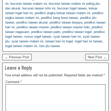
ini
,
bocoran taiwan malam ini
,
bocoran taiwan malam ini paling jitu
dan akurat
,
bocoran taiwan mlm ini
,
bocoran togel taiwan
,
keluar
taiwan togel hari ini
,
prediksi angka keluar taiwan malam ini
,
prediksi
angka taiwan malam ini
,
prediksi bang bona taiwan
,
prediksi jitu
taiwan
,
prediksi taiwan akurat
,
prediksi taiwan berjaya
,
prediksi taiwan
hari ini
,
prediksi taiwan master
,
prediksi taiwan master hoki
,
prediksi
taiwan nagasaon
,
prediksi taiwan paito
,
prediksi taiwan togel
,
prediksi
togel taiwan
,
rumus togel taiwan
,
syair taiwan hari ini
,
syair taiwan
jitu
,
syair taiwan malam ini
,
taiwan hari ini togel
,
togel hari ini taiwan
,
togel taiwan malam ini
,
toto jitu taiwan
← Previous Post
Next Post →
Leave a Reply
Your email address will not be published.
Required fields are marked
*
Comment
*