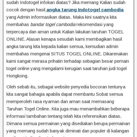
sudah Indotogel infokan diatas? Jika memang Kalian sudah
cocok dengan hasil
angka tarung Indotogel cambodia
yang Admin informasikan diatas. Maka kini saatnya kita
membahas
bandar togel cambodia
rekomendasi yang
terpercaya dan aman untuk Kalian lakukan taruhan TOGEL
ONLINE. Alasan kenapa sesudah kami membagikan hasil
angka tarung kita kepada kalian semua, kemudian admin
membahas mengenai SITUS TOGEL ONLINE. Dikarenakan
kami sangat merasa prihatin terhadap sebagian besar pemain
togel online yang mengalami kerugian saat taruhan judi togel
Hongkong.
Oleh sebab itu, sebagai website penyedia bocoran tentunya
kita sangat bahagia apabila dapat membantu Sobat semua
memperoleh rasa nyaman dan aman saat memasang
Taruhan Togel Online. Kita juga mau menambahkan beberapa
informasi tambahan tentang telah kita referensikan diatas.
Dimana semua permainan yang disediakan berupa permainan
yang memang sudah banyak diminati dan populer di kalangan