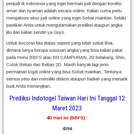
penjudi di Indonesia yang ingin bermain judi dengan kondisi
aman dan nyaman adalah secara online. Kalian cuma perlu
mengakses situs judi online yang ingin Sobat mainkan. Selalu
pastikan Anda untuk mengutamakan prediksi ataupun angka
jitu dari kalian sendiri ya Guys.
Untuk bocoran kita diatas seperti yang telah sobat lihat,
dimana isinya berupa susunan angka yang bisa kalian pakai
pada menu BBFS atau BB CAMPURAN, 2D belakang, Shio,
Colok Bebas dan Bebas 2D. Masih banyak lagi jenis
permainan togel online yang bisa Sobat mainkan. Tentunya
semua seru dan memiliki diskon ataupun hadiah yang menarik
buat Anda menangkan.
Prediksi Indotogel Taiwan Hari Ini Tanggal 12
Maret 2023
4D Hari ini (BBFS) :
4394