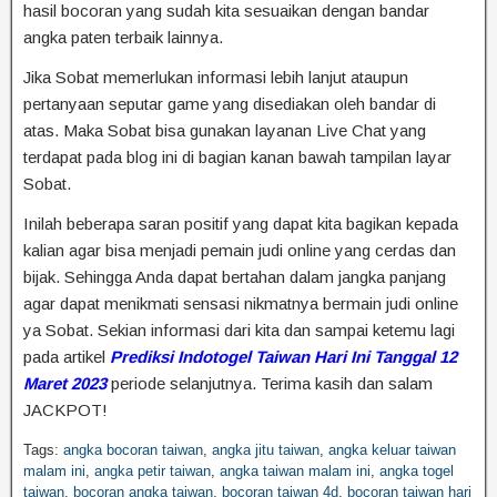
hasil bocoran yang sudah kita sesuaikan dengan bandar
angka paten terbaik lainnya.
Jika Sobat memerlukan informasi lebih lanjut ataupun
pertanyaan seputar game yang disediakan oleh bandar di
atas. Maka Sobat bisa gunakan layanan Live Chat yang
terdapat pada blog ini di bagian kanan bawah tampilan layar
Sobat.
Inilah beberapa saran positif yang dapat kita bagikan kepada
kalian agar bisa menjadi pemain judi online yang cerdas dan
bijak. Sehingga Anda dapat bertahan dalam jangka panjang
agar dapat menikmati sensasi nikmatnya bermain judi online
ya Sobat. Sekian informasi dari kita dan sampai ketemu lagi
pada artikel
Prediksi Indotogel Taiwan Hari Ini Tanggal 12
Maret 2023
periode selanjutnya. Terima kasih dan salam
JACKPOT!
Tags:
angka bocoran taiwan
,
angka jitu taiwan
,
angka keluar taiwan
malam ini
,
angka petir taiwan
,
angka taiwan malam ini
,
angka togel
taiwan
,
bocoran angka taiwan
,
bocoran taiwan 4d
,
bocoran taiwan hari