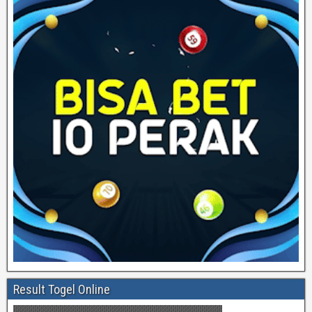
Result Togel Online