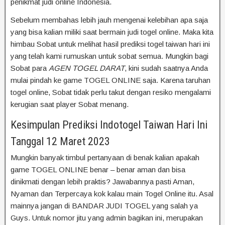
penikmat judi online Indonesia.
Sebelum membahas lebih jauh mengenai kelebihan apa saja
yang bisa kalian miliki saat bermain judi togel online. Maka kita
himbau Sobat untuk melihat hasil prediksi togel taiwan hari ini
yang telah kami rumuskan untuk sobat semua. Mungkin bagi
Sobat para
AGEN TOGEL DARAT
, kini sudah saatnya Anda
mulai pindah ke game TOGEL ONLINE saja. Karena taruhan
togel online, Sobat tidak perlu takut dengan resiko mengalami
kerugian saat player Sobat menang.
Kesimpulan Prediksi Indotogel Taiwan Hari Ini
Tanggal 12 Maret 2023
Mungkin banyak timbul pertanyaan di benak kalian apakah
game TOGEL ONLINE benar – benar aman dan bisa
dinikmati dengan lebih praktis? Jawabannya pasti Aman,
Nyaman dan Terpercaya kok kalau main Togel Online itu. Asal
mainnya jangan di BANDAR JUDI TOGEL yang salah ya
Guys. Untuk nomor jitu yang admin bagikan ini, merupakan