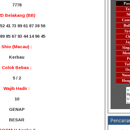
7778
2D Belakang (BB)
 52 41 73 89 61 87 38 56
 89 85 67 93 44 14 96 45
Shio (Macau) :
Kerbau
Colok Bebas :
5 / 2
Wajib Hadir :
10
GENAP
BESAR
Pencaria