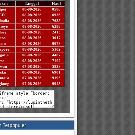
n Terpopuler