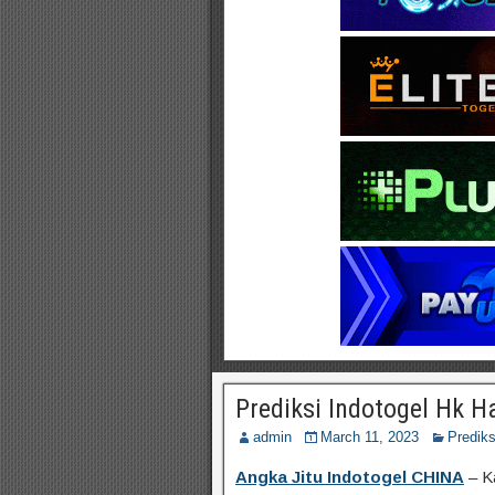
Prediksi Indotogel Hk H
admin
March 11, 2023
Prediks
Angka Jitu Indotogel CHINA
– Ka