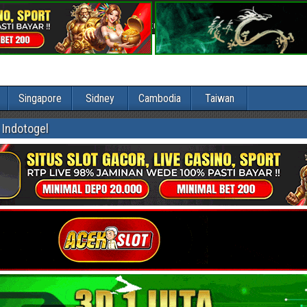
rlengkap
ney, China, Taiwan, Cambodia Paling Akurat dan jitu sesuai bocoran angka main
Singapore
Sidney
Cambodia
Taiwan
 Indotogel