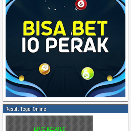
Result Togel Online