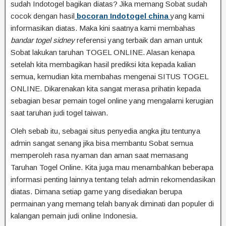
sudah Indotogel bagikan diatas? Jika memang Sobat sudah
cocok dengan hasil
bocoran Indotogel china
yang kami
informasikan diatas. Maka kini saatnya kami membahas
bandar togel sidney
referensi yang terbaik dan aman untuk
Sobat lakukan taruhan TOGEL ONLINE. Alasan kenapa
setelah kita membagikan hasil prediksi kita kepada kalian
semua, kemudian kita membahas mengenai SITUS TOGEL
ONLINE. Dikarenakan kita sangat merasa prihatin kepada
sebagian besar pemain togel online yang mengalami kerugian
saat taruhan judi togel taiwan.
Oleh sebab itu, sebagai situs penyedia angka jitu tentunya
admin sangat senang jika bisa membantu Sobat semua
memperoleh rasa nyaman dan aman saat memasang
Taruhan Togel Online. Kita juga mau menambahkan beberapa
informasi penting lainnya tentang telah admin rekomendasikan
diatas. Dimana setiap game yang disediakan berupa
permainan yang memang telah banyak diminati dan populer di
kalangan pemain judi online Indonesia.