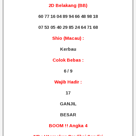
2D Belakang (BB)
60 77 16 04 89 94 66 48 98 18
07 53 05 40 29 85 24 64 71 68
Shio (Macau) :
Kerbau
Colok Bebas :
6 / 9
Wajib Hadir :
17
GANJIL
BESAR
BOOM !! Angka 4