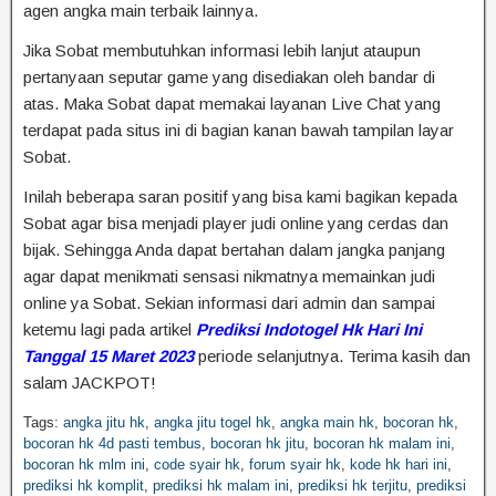
agen angka main terbaik lainnya.
Jika Sobat membutuhkan informasi lebih lanjut ataupun
pertanyaan seputar game yang disediakan oleh bandar di
atas. Maka Sobat dapat memakai layanan Live Chat yang
terdapat pada situs ini di bagian kanan bawah tampilan layar
Sobat.
Inilah beberapa saran positif yang bisa kami bagikan kepada
Sobat agar bisa menjadi player judi online yang cerdas dan
bijak. Sehingga Anda dapat bertahan dalam jangka panjang
agar dapat menikmati sensasi nikmatnya memainkan judi
online ya Sobat. Sekian informasi dari admin dan sampai
ketemu lagi pada artikel
Prediksi Indotogel Hk Hari Ini
Tanggal 15 Maret 2023
periode selanjutnya. Terima kasih dan
salam JACKPOT!
Tags:
angka jitu hk
,
angka jitu togel hk
,
angka main hk
,
bocoran hk
,
bocoran hk 4d pasti tembus
,
bocoran hk jitu
,
bocoran hk malam ini
,
bocoran hk mlm ini
,
code syair hk
,
forum syair hk
,
kode hk hari ini
,
prediksi hk komplit
,
prediksi hk malam ini
,
prediksi hk terjitu
,
prediksi