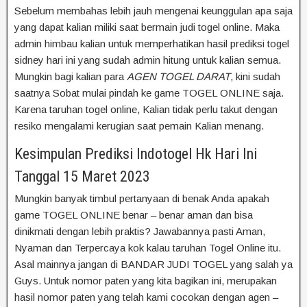
Sebelum membahas lebih jauh mengenai keunggulan apa saja
yang dapat kalian miliki saat bermain judi togel online. Maka
admin himbau kalian untuk memperhatikan hasil prediksi togel
sidney hari ini yang sudah admin hitung untuk kalian semua.
Mungkin bagi kalian para
AGEN TOGEL DARAT
, kini sudah
saatnya Sobat mulai pindah ke game TOGEL ONLINE saja.
Karena taruhan togel online, Kalian tidak perlu takut dengan
resiko mengalami kerugian saat pemain Kalian menang.
Kesimpulan Prediksi Indotogel Hk Hari Ini
Tanggal 15 Maret 2023
Mungkin banyak timbul pertanyaan di benak Anda apakah
game TOGEL ONLINE benar – benar aman dan bisa
dinikmati dengan lebih praktis? Jawabannya pasti Aman,
Nyaman dan Terpercaya kok kalau taruhan Togel Online itu.
Asal mainnya jangan di BANDAR JUDI TOGEL yang salah ya
Guys. Untuk nomor paten yang kita bagikan ini, merupakan
hasil nomor paten yang telah kami cocokan dengan agen –