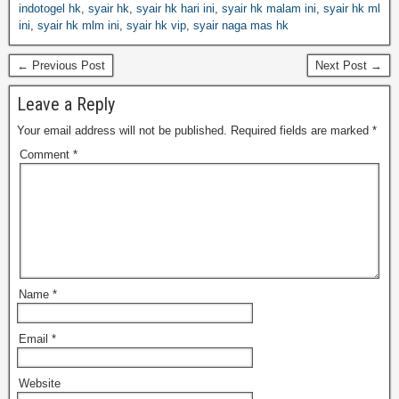
indotogel hk
,
syair hk
,
syair hk hari ini
,
syair hk malam ini
,
syair hk ml
ini
,
syair hk mlm ini
,
syair hk vip
,
syair naga mas hk
← Previous Post
Next Post →
Leave a Reply
Your email address will not be published.
Required fields are marked
*
Comment
*
Name
*
Email
*
Website