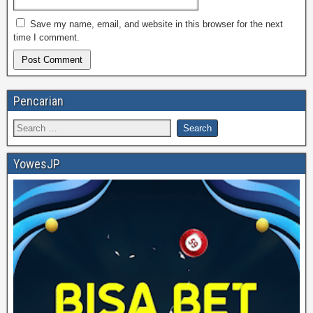
Save my name, email, and website in this browser for the next
time I comment.
Pencarian
YowesJP