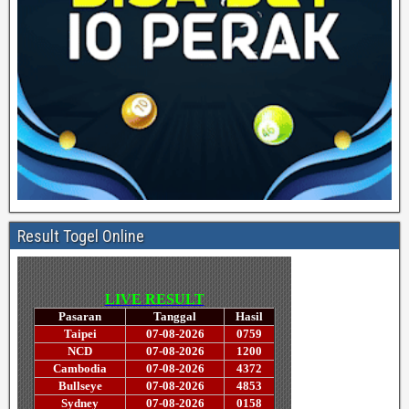
Result Togel Online