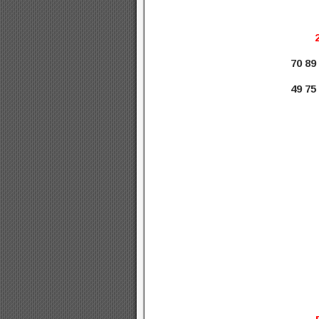
70 89
49 75