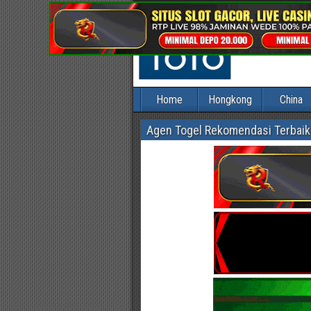
Indotogel HK Prediksi Togel Te
Prediksi Indotogel HK, Singapore Pools, Sid
Home
Hongkong
China
Agen Togel Rekomendasi Terbaik