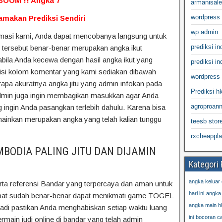
BOOM !! Angka 7
armanisale
wordpress 
amakan Prediksi Sendiri
wp admin
rmasi kami, Anda dapat mencobanya langsung untuk
prediksi in
n tersebut benar-benar merupakan angka ikut
pabila Anda kecewa dengan hasil angka ikut yang
prediksi in
 isi kolom komentar yang kami sediakan dibawah
wordpress
berapa akuratnya angka jitu yang admin infokan pada
Prediksi hk
. Admin juga ingin membagikan masukkan agar Anda
agroproan
 ingin Anda pasangkan terlebih dahulu. Karena bisa
mainkan merupakan angka yang telah kalian tunggu
teesb stor
rxcheappl
MBODIA PALING JITU DAN DIJAMIN
Kategori 
angka keluar 
erta referensi Bandar yang terpercaya dan aman untuk
hari ini
angka
bat sudah benar-benar dapat menikmati game TOGEL
angka main h
i pastikan Anda menghabiskan setiap waktu luang
ini
bocoran ca
ermain judi online di bandar yang telah admin