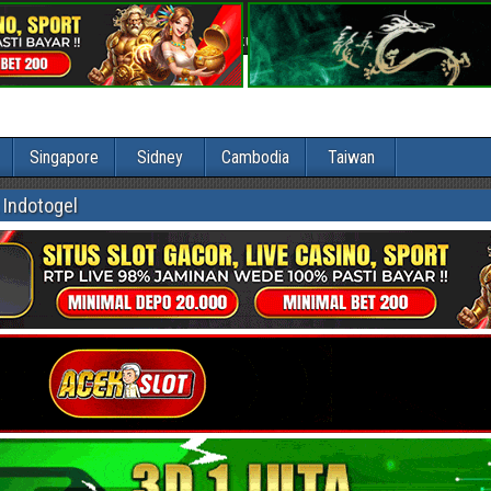
rlengkap
ney, China, Taiwan, Cambodia Paling Akurat dan jitu sesuai bocoran angka main
Singapore
Sidney
Cambodia
Taiwan
 Indotogel