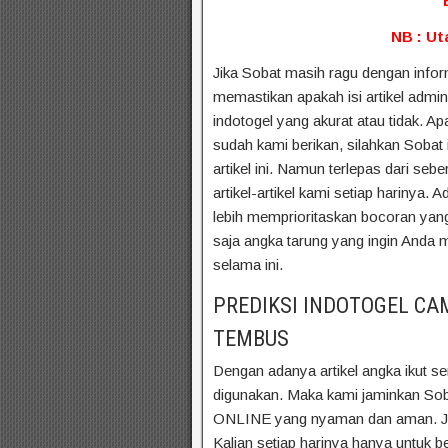
NB : Ut
Jika Sobat masih ragu dengan info
memastikan apakah isi artikel admi
indotogel yang akurat atau tidak. A
sudah kami berikan, silahkan Sobat
artikel ini. Namun terlepas dari se
artikel-artikel kami setiap harinya
lebih memprioritaskan bocoran yang
saja angka tarung yang ingin Anda 
selama ini.
PREDIKSI INDOTOGEL CA
TEMBUS
Dengan adanya artikel angka ikut s
digunakan. Maka kami jaminkan So
ONLINE yang nyaman dan aman. Jad
Kalian setiap harinya hanya untuk b