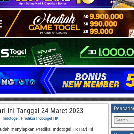
Pencaria
ari Ini Tanggal 24 Maret 2023
i Indotogel
,
Prediksi Indotogel HK
udah menyiapkan Prediksi Indotogel Hk Hari Ini