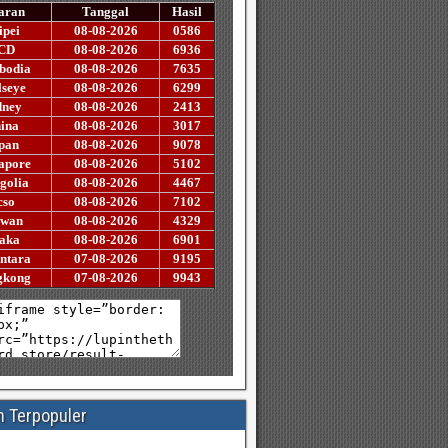
n Terpopuler