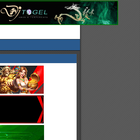
 dan syair togel online