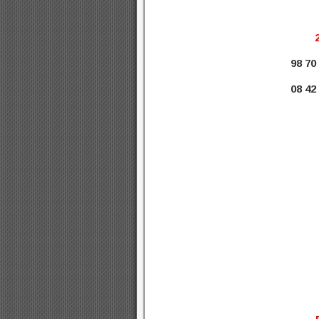
98 70
08 42