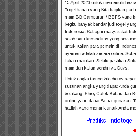
15 April 2023 untuk memenuhi hasrat 
Togel harian yang Kita bagikan pada
main BB Campuran / BBFS yang bagus
begitu banyak bandar judi togel yang
Indonesia. Sebagai masyarakat Indo
salah satu kriminalitas yang bisa 
untuk Kalian para pemain di Indones
nyaman adalah secara online. Soba
kalian mainkan. Selalu pastikan So
main dari kalian sendiri ya Guys.
Untuk angka tarung kita diatas seper
susunan angka yang dapat Anda 
belakang, Shio, Colok Bebas dan Be
online yang dapat Sobat gunakan.
hadiah yang menarik untuk Anda m
Prediksi Indotogel 
4