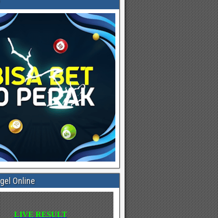
gel Online