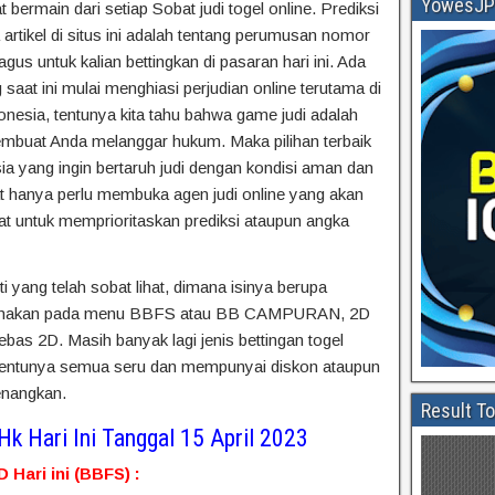
YowesJP
bermain dari setiap Sobat judi togel online. Prediksi
 artikel di situs ini adalah tentang perumusan nomor
 untuk kalian bettingkan di pasaran hari ini. Ada
 saat ini mulai menghiasi perjudian online terutama di
nesia, tentunya kita tahu bahwa game judi adalah
membuat Anda melanggar hukum. Maka pilihan terbaik
ia yang ingin bertaruh judi dengan kondisi aman dan
t hanya perlu membuka agen judi online yang akan
bat untuk memprioritaskan prediksi ataupun angka
ti yang telah sobat lihat, dimana isinya berupa
gunakan pada menu BBFS atau BB CAMPURAN, 2D
bas 2D. Masih banyak lagi jenis bettingan togel
 Tentunya semua seru dan mempunyai diskon ataupun
enangkan.
Result To
Hk Hari Ini Tanggal 15 April 2023
D Hari ini (BBFS) :