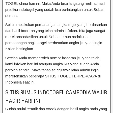
TOGEL china hari ini. Maka Anda bisa langsung melihat hasil
prediksi indotogel yang sudah kita perhitungkan untuk Sobat
semua.
Selain melakukan pemasangan angka togel yang berdasarkan
dari hasil bocoran yang telah admin infokan. Kita juga sangat
merekomendasikan untuk Sobat semua melakukan
pemasangan angka togel berdasarkan angka jitu yang ingin
Kalian bettingkan.
Setelah Anda memperoleh nomor bocoran jitu yang telah
kami infokan hari ini ataupun angka ikut yang sudah Anda
peroleh sendiri. Maka tahap selanjutnya ialah admin ingin
merefensikan beberapa SITUS TOGEL TERPERCAYA di
Indonesia saat ini.
SITUS RUMUS INDOTOGEL CAMBODIA WAJIB
HADIR HARI INI
Sudah mulai tertarik dan cocok dengan hasil angka main yang