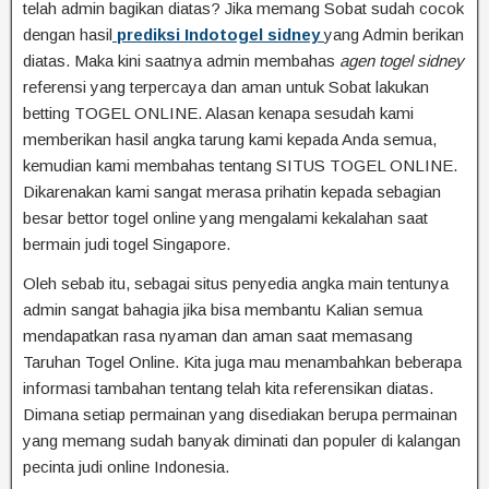
telah admin bagikan diatas? Jika memang Sobat sudah cocok
dengan hasil
prediksi Indotogel sidney
yang Admin berikan
diatas. Maka kini saatnya admin membahas
agen togel sidney
referensi yang terpercaya dan aman untuk Sobat lakukan
betting TOGEL ONLINE. Alasan kenapa sesudah kami
memberikan hasil angka tarung kami kepada Anda semua,
kemudian kami membahas tentang SITUS TOGEL ONLINE.
Dikarenakan kami sangat merasa prihatin kepada sebagian
besar bettor togel online yang mengalami kekalahan saat
bermain judi togel Singapore.
Oleh sebab itu, sebagai situs penyedia angka main tentunya
admin sangat bahagia jika bisa membantu Kalian semua
mendapatkan rasa nyaman dan aman saat memasang
Taruhan Togel Online. Kita juga mau menambahkan beberapa
informasi tambahan tentang telah kita referensikan diatas.
Dimana setiap permainan yang disediakan berupa permainan
yang memang sudah banyak diminati dan populer di kalangan
pecinta judi online Indonesia.