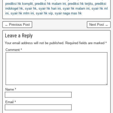
prediksi hk komplit
,
prediksi hk malam ini
,
prediksi hk terjitu
,
prediksi
indotogel hk
,
syair hk
,
syair hk hari ini
,
syair hk malam ini
,
syair hk ml
ini
,
syair hk mlm ini
,
syair hk vip
,
syair naga mas hk
← Previous Post
Next Post →
Leave a Reply
Your email address will not be published.
Required fields are marked
*
Comment
*
Name
*
Email
*