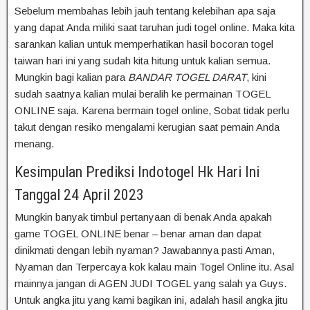
Sebelum membahas lebih jauh tentang kelebihan apa saja
yang dapat Anda miliki saat taruhan judi togel online. Maka kita
sarankan kalian untuk memperhatikan hasil bocoran togel
taiwan hari ini yang sudah kita hitung untuk kalian semua.
Mungkin bagi kalian para
BANDAR TOGEL DARAT
, kini
sudah saatnya kalian mulai beralih ke permainan TOGEL
ONLINE saja. Karena bermain togel online, Sobat tidak perlu
takut dengan resiko mengalami kerugian saat pemain Anda
menang.
Kesimpulan Prediksi Indotogel Hk Hari Ini
Tanggal 24 April 2023
Mungkin banyak timbul pertanyaan di benak Anda apakah
game TOGEL ONLINE benar – benar aman dan dapat
dinikmati dengan lebih nyaman? Jawabannya pasti Aman,
Nyaman dan Terpercaya kok kalau main Togel Online itu. Asal
mainnya jangan di AGEN JUDI TOGEL yang salah ya Guys.
Untuk angka jitu yang kami bagikan ini, adalah hasil angka jitu