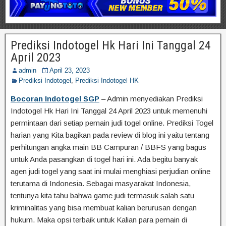
Prediksi Indotogel Hk Hari Ini Tanggal 24
April 2023
admin
April 23, 2023
Prediksi Indotogel
,
Prediksi Indotogel HK
Bocoran Indotogel SGP
– Admin menyediakan Prediksi
Indotogel Hk Hari Ini Tanggal 24 April 2023 untuk memenuhi
permintaan dari setiap pemain judi togel online. Prediksi Togel
harian yang Kita bagikan pada review di blog ini yaitu tentang
perhitungan angka main BB Campuran / BBFS yang bagus
untuk Anda pasangkan di togel hari ini. Ada begitu banyak
agen judi togel yang saat ini mulai menghiasi perjudian online
terutama di Indonesia. Sebagai masyarakat Indonesia,
tentunya kita tahu bahwa game judi termasuk salah satu
kriminalitas yang bisa membuat kalian berurusan dengan
hukum. Maka opsi terbaik untuk Kalian para pemain di