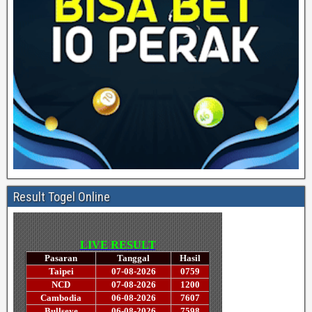
Result Togel Online