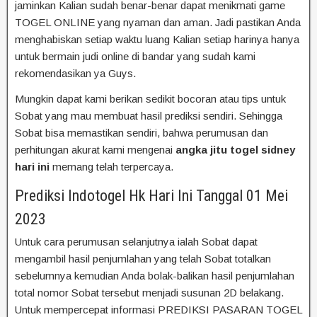
jaminkan Kalian sudah benar-benar dapat menikmati game
TOGEL ONLINE yang nyaman dan aman. Jadi pastikan Anda
menghabiskan setiap waktu luang Kalian setiap harinya hanya
untuk bermain judi online di bandar yang sudah kami
rekomendasikan ya Guys.
Mungkin dapat kami berikan sedikit bocoran atau tips untuk
Sobat yang mau membuat hasil prediksi sendiri. Sehingga
Sobat bisa memastikan sendiri, bahwa perumusan dan
perhitungan akurat kami mengenai
angka jitu togel sidney
hari ini
memang telah terpercaya.
Prediksi Indotogel Hk Hari Ini Tanggal 01 Mei
2023
Untuk cara perumusan selanjutnya ialah Sobat dapat
mengambil hasil penjumlahan yang telah Sobat totalkan
sebelumnya kemudian Anda bolak-balikan hasil penjumlahan
total nomor Sobat tersebut menjadi susunan 2D belakang.
Untuk mempercepat informasi PREDIKSI PASARAN TOGEL