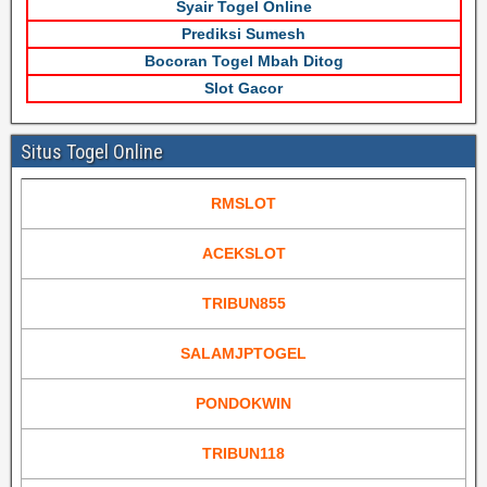
Syair Togel Online
Prediksi Sumesh
Bocoran Togel Mbah Ditog
Slot Gacor
Situs Togel Online
RMSLOT
ACEKSLOT
TRIBUN855
SALAMJPTOGEL
PONDOKWIN
TRIBUN118