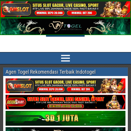
Indotogel HK Prediksi Togel Terlengkap
Prediksi Indotogel HK, Singapore Pools, Sidney, China, Taiwan, Cambodia
Paling Akurat dan jitu sesuai bocoran angka main dan syair togel online
Agen Togel Rekomendasi Terbaik Indotogel