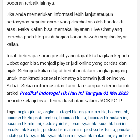
bocoran terbaik lainnya.
Jika Anda memerlukan informasi lebih lanjut ataupun
pertanyaan seputar game yang disediakan oleh bandar di
atas. Maka Kalian bisa memakai layanan Live Chat yang
tersedia pada blog ini di bagian kanan bawah tampilan layar
kalian.
Inilah beberapa saran positif yang dapat kita bagikan kepada
Sobat agar bisa menjadi player judi online yang cerdas dan
bijak. Sehingga kalian dapat bertahan dalam jangka panjang
untuk menikmati sensasi nikmatnya bermain judi online ya
Sobat. Sekian informasi dari kami dan sampai ketemu lagi di
artikel
Prediksi Indotogel Hk Hari Ini Tanggal 01 Mei 2023
periode selanjutnya. Terima kasih dan salam JACKPOT!
Tags:
angka jitu hk
,
angka jitu togel hk
,
angka main hk
,
bocoran hk
,
bocoran hk 4d pasti tembus
,
bocoran hk jitu
,
bocoran hk malam ini
,
bocoran hk mlm ini
,
code syair hk
,
forum syair hk
,
kode hk hari ini
,
prediksi hk komplit
,
prediksi hk malam ini
,
prediksi hk terjitu
,
prediksi
indotogel hk
,
syair hk
,
syair hk hari ini
,
syair hk malam ini
,
syair hk ml