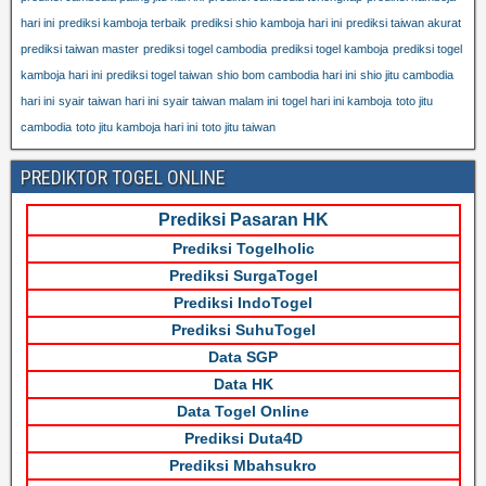
hari ini
prediksi kamboja terbaik
prediksi shio kamboja hari ini
prediksi taiwan akurat
prediksi taiwan master
prediksi togel cambodia
prediksi togel kamboja
prediksi togel
kamboja hari ini
prediksi togel taiwan
shio bom cambodia hari ini
shio jitu cambodia
hari ini
syair taiwan hari ini
syair taiwan malam ini
togel hari ini kamboja
toto jitu
cambodia
toto jitu kamboja hari ini
toto jitu taiwan
PREDIKTOR TOGEL ONLINE
Prediksi Pasaran HK
Prediksi Togelholic
Prediksi SurgaTogel
Prediksi IndoTogel
Prediksi SuhuTogel
Data SGP
Data HK
Data Togel Online
Prediksi Duta4D
Prediksi Mbahsukro