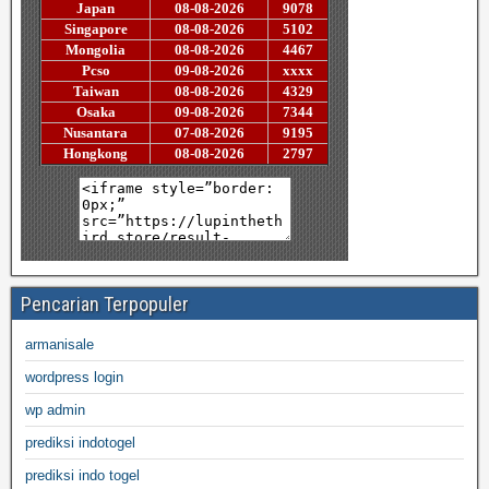
Pencarian Terpopuler
armanisale
wordpress login
wp admin
prediksi indotogel
prediksi indo togel