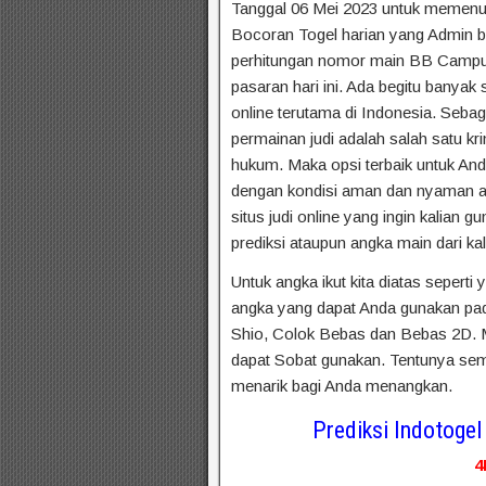
Tanggal 06 Mei 2023 untuk memenuhi
Bocoran Togel harian yang Admin ber
perhitungan nomor main BB Campur
pasaran hari ini. Ada begitu banyak s
online terutama di Indonesia. Seba
permainan judi adalah salah satu k
hukum. Maka opsi terbaik untuk Anda
dengan kondisi aman dan nyaman a
situs judi online yang ingin kalian 
prediksi ataupun angka main dari kal
Untuk angka ikut kita diatas seperti
angka yang dapat Anda gunakan 
Shio, Colok Bebas dan Bebas 2D. Ma
dapat Sobat gunakan. Tentunya sem
menarik bagi Anda menangkan.
Prediksi Indotogel
4