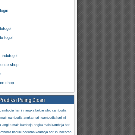
login
dotogel
do togel
 indotogel
nonce shop
e
ace shop
Prediksi Paling Dicari
cambodia hari ini
angka keluar shio cambodia
 main cambodia
angka main cambodia hari ini
k
angka main kamboja
angka main kamboja hari
mbodia hari ini
bocoran kamboja hari ini
bocoran