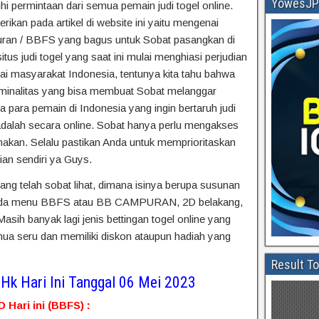
YowesJP
 permintaan dari semua pemain judi togel online.
ikan pada artikel di website ini yaitu mengenai
an / BBFS yang bagus untuk Sobat pasangkan di
itus judi togel yang saat ini mulai menghiasi perjudian
gai masyarakat Indonesia, tentunya kita tahu bahwa
riminalitas yang bisa membuat Sobat melanggar
 para pemain di Indonesia yang ingin bertaruh judi
dalah secara online. Sobat hanya perlu mengakses
gunakan. Selalu pastikan Anda untuk memprioritaskan
ian sendiri ya Guys.
 yang telah sobat lihat, dimana isinya berupa susunan
pada menu BBFS atau BB CAMPURAN, 2D belakang,
sih banyak lagi jenis bettingan togel online yang
ua seru dan memiliki diskon ataupun hadiah yang
Result To
 Hk Hari Ini Tanggal 06 Mei 2023
D Hari ini (BBFS) :