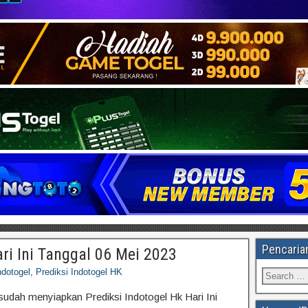
Pencaria
ari Ini Tanggal 06 Mei 2023
ndotogel
,
Prediksi Indotogel HK
udah menyiapkan Prediksi Indotogel Hk Hari Ini