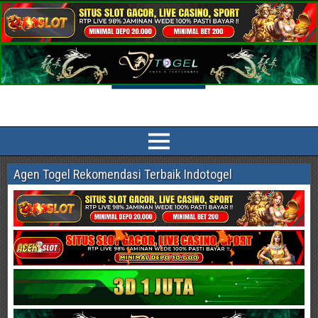
Indotogel HK Prediksi Togel Terlengkap
Prediksi Indotogel HK, Singapore Pools, Sidney, China, Taiwan, Cambodia
Paling Akurat dan jitu sesuai bocoran angka main dan syair togel online
Agen Togel Rekomendasi Terbaik Indotogel