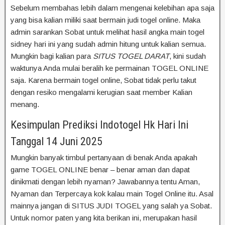
Sebelum membahas lebih dalam mengenai kelebihan apa saja
yang bisa kalian miliki saat bermain judi togel online. Maka
admin sarankan Sobat untuk melihat hasil angka main togel
sidney hari ini yang sudah admin hitung untuk kalian semua.
Mungkin bagi kalian para
SITUS TOGEL DARAT
, kini sudah
waktunya Anda mulai beralih ke permainan TOGEL ONLINE
saja. Karena bermain togel online, Sobat tidak perlu takut
dengan resiko mengalami kerugian saat member Kalian
menang.
Kesimpulan Prediksi Indotogel Hk Hari Ini
Tanggal 14 Juni 2025
Mungkin banyak timbul pertanyaan di benak Anda apakah
game TOGEL ONLINE benar – benar aman dan dapat
dinikmati dengan lebih nyaman? Jawabannya tentu Aman,
Nyaman dan Terpercaya kok kalau main Togel Online itu. Asal
mainnya jangan di SITUS JUDI TOGEL yang salah ya Sobat.
Untuk nomor paten yang kita berikan ini, merupakan hasil