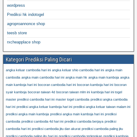
wordpress
Prediksi hk indotogel
agroproannonce shop
teesb store
rxcheapplace shop
Kategori Prediksi Paling Dicari
angka keluar cambodia hari ini
angka keluar shio cambodia hari ini
angka main
cambodia
angka main cambodia hari ini
angka main hk
angka main kamboja
angka
main kamboja hari ini
bocoran cambodia hari ini
bocoran kamboja hari ini
bocoran
syair kamboja
bocoran taiwan 4d
bocoran taiwan mlm ini
kamboja hari ini togel
master prediksi cambodia hari ini
master togel cambodia
prediksi angka cambodia
hari ini
prediksi angka keluar kamboja hari ini
prediksi angka keluar taiwan malam ini
prediksi angka main kamboja
prediksi angka main kamboja hari ini
prediksi
cambodia
prediksi cambodia 4d hari ini
prediksi cambodia berjaya
prediksi
cambodia hari ini
prediksi cambodia jitu dan akurat
prediksi cambodia paling jitu
prediksi cambodia paling jitu hari ini
prediksi cambodia terlengkap
prediksi kamboja