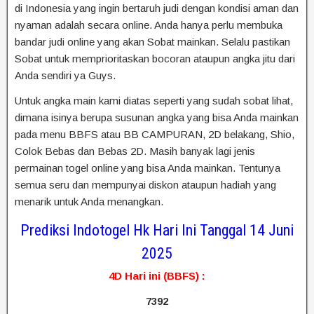
di Indonesia yang ingin bertaruh judi dengan kondisi aman dan
nyaman adalah secara online. Anda hanya perlu membuka
bandar judi online yang akan Sobat mainkan. Selalu pastikan
Sobat untuk memprioritaskan bocoran ataupun angka jitu dari
Anda sendiri ya Guys.
Untuk angka main kami diatas seperti yang sudah sobat lihat,
dimana isinya berupa susunan angka yang bisa Anda mainkan
pada menu BBFS atau BB CAMPURAN, 2D belakang, Shio,
Colok Bebas dan Bebas 2D. Masih banyak lagi jenis
permainan togel online yang bisa Anda mainkan. Tentunya
semua seru dan mempunyai diskon ataupun hadiah yang
menarik untuk Anda menangkan.
Prediksi Indotogel Hk Hari Ini Tanggal 14 Juni
2025
4D Hari ini (BBFS) :
7392