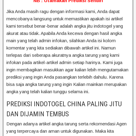
NB : Utamakan Prediksi Sendiri
Jika Anda masih ragu dengan informasi kami, Anda dapat
mencobanya langsung untuk memastikan apakah isi artikel
kami tersebut benar-benar adalah angka jitu indotogel yang
akurat atau tidak. Apabila Anda kecewa dengan hasil angka
main yang telah admin infokan, silahkan Anda isi kolom
komentar yang kita sediakan dibawah artikel ini. Namun
terlepas dari seberapa akuratnya angka tarung yang kami
infokan pada artikel-artikel admin setiap harinya. Kami juga
ingin membagikan masukkan agar kalian lebih mengutamakan
prediksi yang ingin Anda pasangkan terlebih dahulu. Karena
bisa saja angka tarung yang ingin Kalian mainkan merupakan
angka yang telah kalian tunggu selama ini.
PREDIKSI INDOTOGEL CHINA PALING JITU
DAN DIJAMIN TEMBUS
Dengan adanya artikel angka tarung serta rekomendasi Agen
yang terpercaya dan aman untuk digunakan. Maka kita