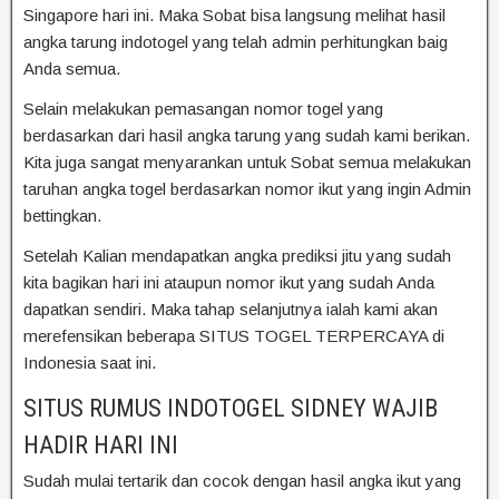
Singapore hari ini. Maka Sobat bisa langsung melihat hasil
angka tarung indotogel yang telah admin perhitungkan baig
Anda semua.
Selain melakukan pemasangan nomor togel yang
berdasarkan dari hasil angka tarung yang sudah kami berikan.
Kita juga sangat menyarankan untuk Sobat semua melakukan
taruhan angka togel berdasarkan nomor ikut yang ingin Admin
bettingkan.
Setelah Kalian mendapatkan angka prediksi jitu yang sudah
kita bagikan hari ini ataupun nomor ikut yang sudah Anda
dapatkan sendiri. Maka tahap selanjutnya ialah kami akan
merefensikan beberapa SITUS TOGEL TERPERCAYA di
Indonesia saat ini.
SITUS RUMUS INDOTOGEL SIDNEY WAJIB
HADIR HARI INI
Sudah mulai tertarik dan cocok dengan hasil angka ikut yang