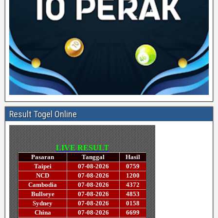
Result Togel Online