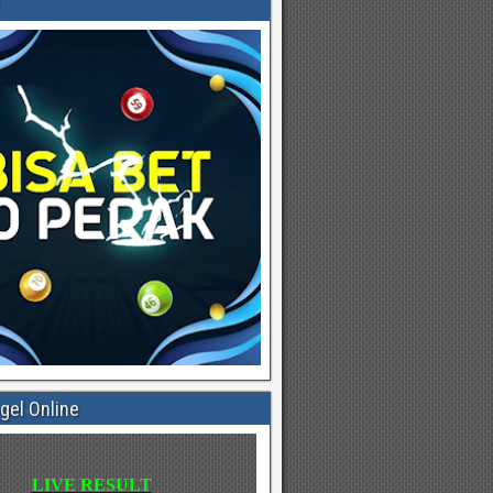
gel Online