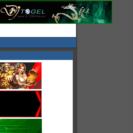
 dan syair togel online