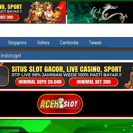
rlengkap
ney, China, Taiwan, Cambodia Paling Akurat dan jitu sesuai bocoran angka main
Singapore
Sidney
Cambodia
Taiwan
 Indotogel