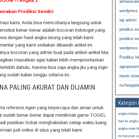
BOOM !! Angka 1
armanisale
wordpress 
amakan Prediksi Sendiri
wp admin
rmasi kami, Anda bisa mencobanya langsung untuk
prediksi in
 tersebut benar-benar adalah bocoran indotogel yang
ecewa dengan hasil angka tarung yang telah kami
prediksi in
mentar yang kami sediakan dibawah artikel ini.
wordpress
nya bocoran yang admin buat pada artikel-artikel kita
Prediksi hk
bagikan masukkan agar kalian lebih memprioritaskan
agroproan
erlebih dahulu. Karena bisa saja angka jitu yang ingin
g sudah kalian tunggu selama ini.
teesb stor
rxcheappl
INA PALING AKURAT DAN DIJAMIN
Kategori 
erta referensi Agen yang terpercaya dan aman untuk
angka keluar 
bat sudah benar-benar dapat menikmati game TOGEL
hari ini
angka
i pastikan Sobat menghabiskan setiap waktu luang
angka main h
main judi online di situs yang telah kami
ini
bocoran ca