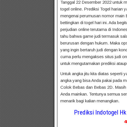
Tanggal 22 Desember 2022 untuk men
togel online. Prediksi Togel harian y
mengenai perumusan nomor main B
bettingkan di togel hari ini. Ada beg
perjudian online terutama di Indone
tahu bahwa game judi termasuk sala
berurusan dengan hukum. Maka opsi 
yang ingin bertaruh judi dengan ko
cuma perlu mengakses situs judi onl
untuk mengutamakan prediksi ataupu
Untuk angka jitu kita diatas seperti
angka yang bisa Anda pakai pada
Colok Bebas dan Bebas 2D. Masih ba
Anda mainkan. Tentunya semua ser
menarik bagi kalian menangkan.
Prediksi Indotogel Hk
4