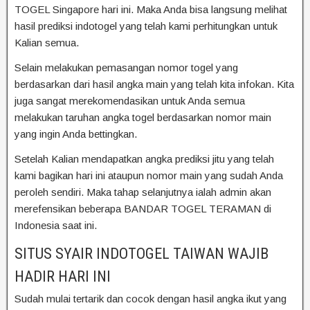
TOGEL Singapore hari ini. Maka Anda bisa langsung melihat
hasil prediksi indotogel yang telah kami perhitungkan untuk
Kalian semua.
Selain melakukan pemasangan nomor togel yang
berdasarkan dari hasil angka main yang telah kita infokan. Kita
juga sangat merekomendasikan untuk Anda semua
melakukan taruhan angka togel berdasarkan nomor main
yang ingin Anda bettingkan.
Setelah Kalian mendapatkan angka prediksi jitu yang telah
kami bagikan hari ini ataupun nomor main yang sudah Anda
peroleh sendiri. Maka tahap selanjutnya ialah admin akan
merefensikan beberapa BANDAR TOGEL TERAMAN di
Indonesia saat ini.
SITUS SYAIR INDOTOGEL TAIWAN WAJIB
HADIR HARI INI
Sudah mulai tertarik dan cocok dengan hasil angka ikut yang