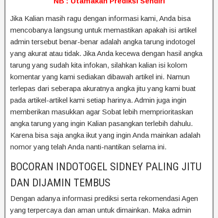
NB : Utamakan Prediksi Sendiri
Jika Kalian masih ragu dengan informasi kami, Anda bisa
mencobanya langsung untuk memastikan apakah isi artikel
admin tersebut benar-benar adalah angka tarung indotogel
yang akurat atau tidak. Jika Anda kecewa dengan hasil angka
tarung yang sudah kita infokan, silahkan kalian isi kolom
komentar yang kami sediakan dibawah artikel ini. Namun
terlepas dari seberapa akuratnya angka jitu yang kami buat
pada artikel-artikel kami setiap harinya. Admin juga ingin
memberikan masukkan agar Sobat lebih memprioritaskan
angka tarung yang ingin Kalian pasangkan terlebih dahulu.
Karena bisa saja angka ikut yang ingin Anda mainkan adalah
nomor yang telah Anda nanti-nantikan selama ini.
BOCORAN INDOTOGEL SIDNEY PALING JITU
DAN DIJAMIN TEMBUS
Dengan adanya informasi prediksi serta rekomendasi Agen
yang terpercaya dan aman untuk dimainkan. Maka admin