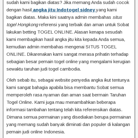
sudah kami bagikan diatas? Jika memang Anda sudah cocok
dengan hasil
angka jitu Indotogel sidney
yang kami
bagikan diatas. Maka kini saatnya admin membahas
situs
togel Hongkong
referensi yang terbaik dan aman untuk Sobat
lakukan betting TOGEL ONLINE. Alasan kenapa sesudah
kami membagikan hasil angka jitu kita kepada Anda semua,
kemudian admin membahas mengenai SITUS TOGEL
ONLINE. Dikarenakan kami sangat merasa prihatin terhadap
sebagian besar pemain togel online yang mengalami kerugian
sewaktu taruhan judi togel cambodia.
Oleh sebab itu, sebagai website penyedia angka ikut tentunya
kami sangat bahagia apabila bisa membantu Sobat semua
memperoleh rasa nyaman dan aman saat bermain Taruhan
Togel Online. Kami juga mau menambahkan beberapa
informasi tambahan tentang telah kita referensikan diatas.
Dimana semua permainan yang disediakan berupa permainan
yang memang sudah banyak diminati dan populer di kalangan
pemain judi online Indonesia.