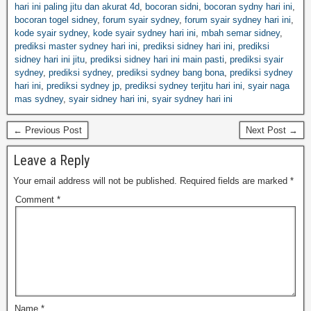
hari ini paling jitu dan akurat 4d
,
bocoran sidni
,
bocoran sydny hari ini
,
bocoran togel sidney
,
forum syair sydney
,
forum syair sydney hari ini
,
kode syair sydney
,
kode syair sydney hari ini
,
mbah semar sidney
,
prediksi master sydney hari ini
,
prediksi sidney hari ini
,
prediksi
sidney hari ini jitu
,
prediksi sidney hari ini main pasti
,
prediksi syair
sydney
,
prediksi sydney
,
prediksi sydney bang bona
,
prediksi sydney
hari ini
,
prediksi sydney jp
,
prediksi sydney terjitu hari ini
,
syair naga
mas sydney
,
syair sidney hari ini
,
syair sydney hari ini
← Previous Post
Next Post →
Leave a Reply
Your email address will not be published.
Required fields are marked
*
Comment
*
Name
*