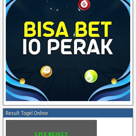
Result Togel Online