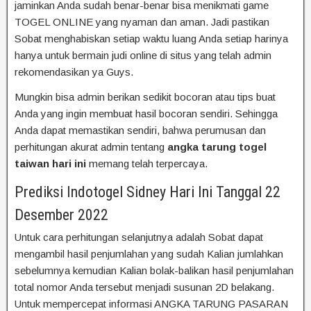
jaminkan Anda sudah benar-benar bisa menikmati game
TOGEL ONLINE yang nyaman dan aman. Jadi pastikan
Sobat menghabiskan setiap waktu luang Anda setiap harinya
hanya untuk bermain judi online di situs yang telah admin
rekomendasikan ya Guys.
Mungkin bisa admin berikan sedikit bocoran atau tips buat
Anda yang ingin membuat hasil bocoran sendiri. Sehingga
Anda dapat memastikan sendiri, bahwa perumusan dan
perhitungan akurat admin tentang
angka tarung togel
taiwan hari ini
memang telah terpercaya.
Prediksi Indotogel Sidney Hari Ini Tanggal 22
Desember 2022
Untuk cara perhitungan selanjutnya adalah Sobat dapat
mengambil hasil penjumlahan yang sudah Kalian jumlahkan
sebelumnya kemudian Kalian bolak-balikan hasil penjumlahan
total nomor Anda tersebut menjadi susunan 2D belakang.
Untuk mempercepat informasi ANGKA TARUNG PASARAN