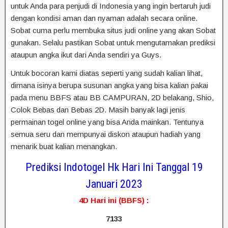
untuk Anda para penjudi di Indonesia yang ingin bertaruh judi
dengan kondisi aman dan nyaman adalah secara online.
Sobat cuma perlu membuka situs judi online yang akan Sobat
gunakan. Selalu pastikan Sobat untuk mengutamakan prediksi
ataupun angka ikut dari Anda sendiri ya Guys.
Untuk bocoran kami diatas seperti yang sudah kalian lihat,
dimana isinya berupa susunan angka yang bisa kalian pakai
pada menu BBFS atau BB CAMPURAN, 2D belakang, Shio,
Colok Bebas dan Bebas 2D. Masih banyak lagi jenis
permainan togel online yang bisa Anda mainkan. Tentunya
semua seru dan mempunyai diskon ataupun hadiah yang
menarik buat kalian menangkan.
Prediksi Indotogel Hk Hari Ini Tanggal 19
Januari 2023
4D Hari ini (BBFS) :
7133