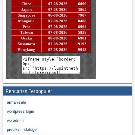
Pencarian Terpopuler
armanisale
wordpress login
wp admin
prediksi indotogel