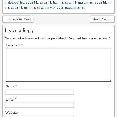
indotogel hk
,
syair hk
,
syair hk hari ini
,
syair hk malam ini
,
syair hk ml
ini
,
syair hk mlm ini
,
syair hk vip
,
syair naga mas hk
← Previous Post
Next Post →
Leave a Reply
Your email address will not be published.
Required fields are marked
*
Comment
*
Name
*
Email
*
Website