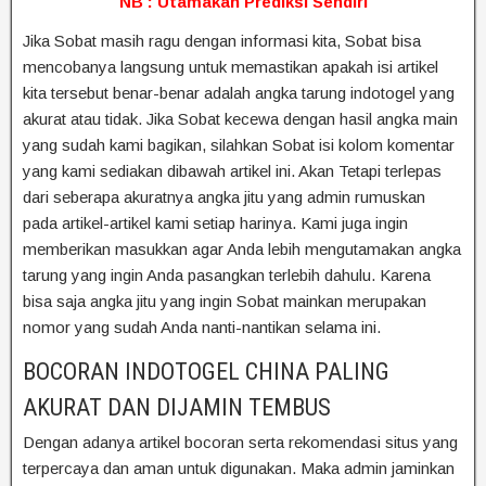
NB : Utamakan Prediksi Sendiri
Jika Sobat masih ragu dengan informasi kita, Sobat bisa
mencobanya langsung untuk memastikan apakah isi artikel
kita tersebut benar-benar adalah angka tarung indotogel yang
akurat atau tidak. Jika Sobat kecewa dengan hasil angka main
yang sudah kami bagikan, silahkan Sobat isi kolom komentar
yang kami sediakan dibawah artikel ini. Akan Tetapi terlepas
dari seberapa akuratnya angka jitu yang admin rumuskan
pada artikel-artikel kami setiap harinya. Kami juga ingin
memberikan masukkan agar Anda lebih mengutamakan angka
tarung yang ingin Anda pasangkan terlebih dahulu. Karena
bisa saja angka jitu yang ingin Sobat mainkan merupakan
nomor yang sudah Anda nanti-nantikan selama ini.
BOCORAN INDOTOGEL CHINA PALING
AKURAT DAN DIJAMIN TEMBUS
Dengan adanya artikel bocoran serta rekomendasi situs yang
terpercaya dan aman untuk digunakan. Maka admin jaminkan