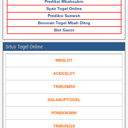
Prediksi Mbahsukro
Syair Togel Online
Prediksi Sumesh
Bocoran Togel Mbah Ditog
Slot Gacor
Situs Togel Online
RMSLOT
ACEKSLOT
TRIBUN855
SALAMJPTOGEL
PONDOKWIN
TRIBUN118