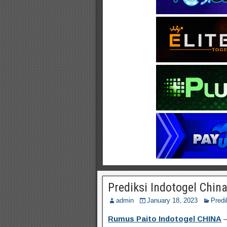
Prediksi Indotogel Chin
admin
January 18, 2023
Predi
Rumus Paito Indotogel CHINA
–