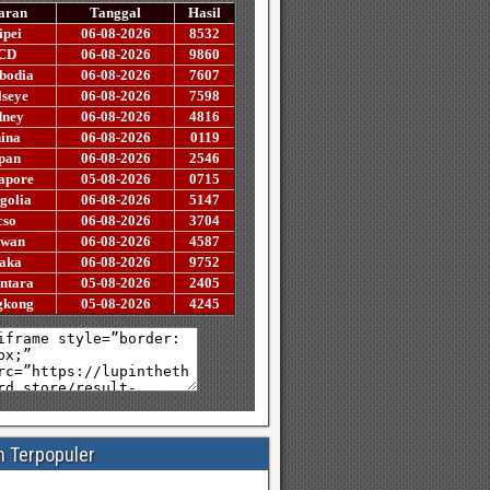
n Terpopuler