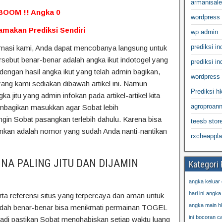
armanisale
BOOM !! Angka 0
wordpress 
amakan Prediksi Sendiri
wp admin
prediksi in
ormasi kami, Anda dapat mencobanya langsung untuk
ersebut benar-benar adalah angka ikut indotogel yang
prediksi in
 dengan hasil angka ikut yang telah admin bagikan,
wordpress
yang kami sediakan dibawah artikel ini. Namun
Prediksi hk
a jitu yang admin infokan pada artikel-artikel kita
agroproan
embagikan masukkan agar Sobat lebih
gin Sobat pasangkan terlebih dahulu. Karena bisa
teesb stor
mainkan adalah nomor yang sudah Anda nanti-nantikan
rxcheappl
NA PALING JITU DAN DIJAMIN
Kategori 
angka keluar 
hari ini
angka
rta referensi situs yang terpercaya dan aman untuk
angka main h
sudah benar-benar bisa menikmati permainan TOGEL
ini
bocoran ca
i pastikan Sobat menghabiskan setiap waktu luang