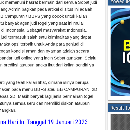
YowesJP
ntuk memenuhi hasrat bermain dari semua Sobat judi
ang Admin bagikan pada artikel di situs ini adalah
B Campuran / BBFS yang cocok untuk kalian
itu banyak agen judi togel yang saat ini mulai
a di Indonesia. Sebagai masyarakat Indonesia,
judi termasuk salah satu kriminalitas yang dapat
ka opsi terbaik untuk Anda para penjudi di
 dengan kondisi aman dan nyaman adalah secara
andar judi online yang ingin Sobat gunakan. Selalu
prediksi ataupun angka ikut dari kalian sendiri ya
ti yang telah kalian lihat, dimana isinya berupa
gunakan pada menu BBFS atau BB CAMPURAN, 2D
bas 2D. Masih banyak lagi jenis permainan togel
entunya semua seru dan memiliki diskon ataupun
Result To
enangkan.
ina Hari Ini Tanggal 19 Januari 2023