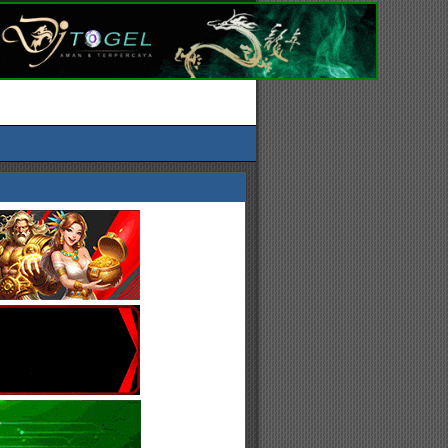
 dan syair togel online