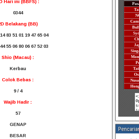
D Hari ini (BBFS) :
0344
2D Belakang (BB)
 14 83 51 01 19 47 65 04
 44 55 06 80 06 67 52 03
Shio (Macau) :
Kerbau
Colok Bebas :
9 / 4
Wajib Hadir :
57
GENAP
Pencaria
BESAR