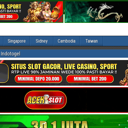
rlengkap
ney, China, Taiwan, Cambodia Paling Akurat dan jitu sesuai bocoran angka main
Singapore
Sidney
Cambodia
Taiwan
 Indotogel