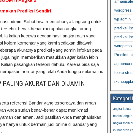
BOOM !! Angka 2
armanisale
wordpress 
amakan Prediksi Sendiri
wp admin
rmasi admin, Sobat bisa mencobanya langsung untuk
prediksi in
n tersebut benar-benar merupakan angka tarung
pabila kalian kecewa dengan hasil angka main yang
prediksi in
 isi kolom komentar yang kami sediakan dibawah
wordpress
ri seberapa akuratnya prediksi yang admin infokan pada
Prediksi hk
Kita juga ingin memberikan masukkan agar kalian lebih
agroproan
 Kalian pasangkan terlebih dahulu. Karena bisa saja
merupakan nomor yang telah Anda tunggu selama ini.
teesb stor
rxcheappl
P PALING AKURAT DAN DIJAMIN
Kategori 
erta referensi Bandar yang terpercaya dan aman
angka keluar 
kan Anda sudah benar-benar dapat menikmati
hari ini
angka
man dan aman. Jadi pastikan Anda menghabiskan
angka main h
nya hanya untuk bermain judi online di bandar yang
ini
bocoran ca
.