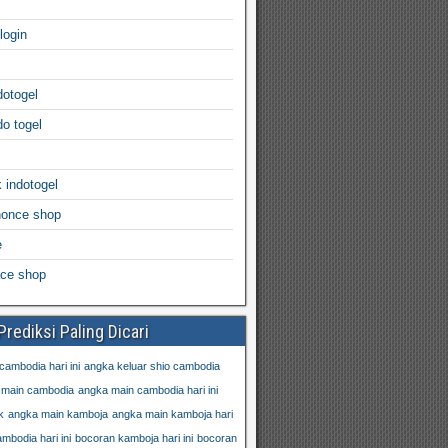
login
dotogel
do togel
 indotogel
nonce shop
e
ace shop
Prediksi Paling Dicari
cambodia hari ini
angka keluar shio cambodia
 main cambodia
angka main cambodia hari ini
k
angka main kamboja
angka main kamboja hari
mbodia hari ini
bocoran kamboja hari ini
bocoran