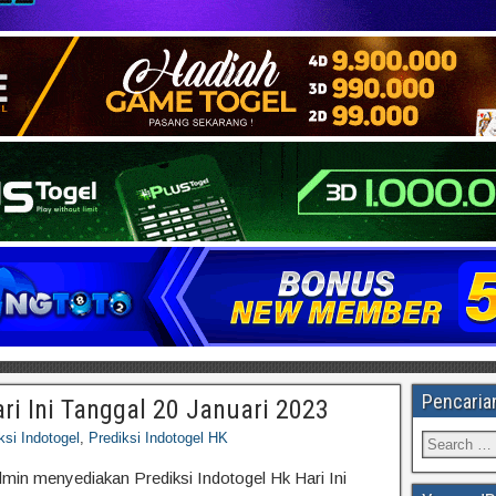
Pencaria
ari Ini Tanggal 20 Januari 2023
ksi Indotogel
,
Prediksi Indotogel HK
min menyediakan Prediksi Indotogel Hk Hari Ini