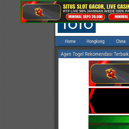
Indotogel HK Prediksi Togel Te
Prediksi Indotogel HK, Singapore Pools, Sid
Home
Hongkong
China
Agen Togel Rekomendasi Terbaik