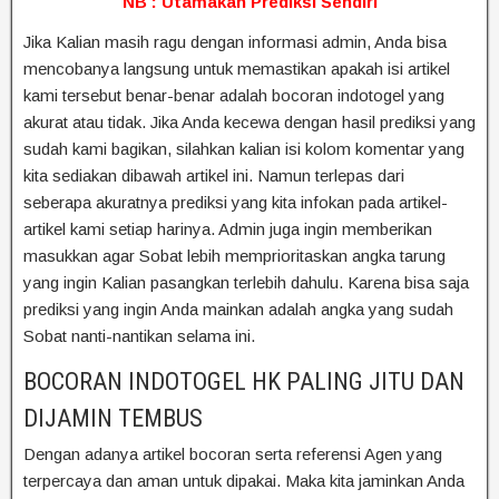
NB : Utamakan Prediksi Sendiri
Jika Kalian masih ragu dengan informasi admin, Anda bisa
mencobanya langsung untuk memastikan apakah isi artikel
kami tersebut benar-benar adalah bocoran indotogel yang
akurat atau tidak. Jika Anda kecewa dengan hasil prediksi yang
sudah kami bagikan, silahkan kalian isi kolom komentar yang
kita sediakan dibawah artikel ini. Namun terlepas dari
seberapa akuratnya prediksi yang kita infokan pada artikel-
artikel kami setiap harinya. Admin juga ingin memberikan
masukkan agar Sobat lebih memprioritaskan angka tarung
yang ingin Kalian pasangkan terlebih dahulu. Karena bisa saja
prediksi yang ingin Anda mainkan adalah angka yang sudah
Sobat nanti-nantikan selama ini.
BOCORAN INDOTOGEL HK PALING JITU DAN
DIJAMIN TEMBUS
Dengan adanya artikel bocoran serta referensi Agen yang
terpercaya dan aman untuk dipakai. Maka kita jaminkan Anda