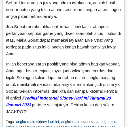
Sobat. Untuk angka jitu yang admin infokan ini, adalah hasil
nomor paten yang telah admin sesuaikan dengan agen – agen
angka paten terbaik lainnya.
Jika Sobat membutuhkan informasi lebih lanjut ataupun
pertanyaan seputar game yang disediakan oleh situs – situs di
atas. Maka Sobat dapat memakai layanan Live Chat yang
terdapat pada situs ini di bagian kanan bawah tampilan layar
Anda.
Inilah beberapa saran positif yang bisa admin bagikan kepada
Anda agar bisa menjadi player judi online yang cerdas dan
bijak. Sehingga kalian dapat bertahan dalam jangka panjang
untuk menikmati sensasi nikmatnya memainkan judi online ya
Sobat. Sekian informasi dari kita dan sampai ketemu kembali
di artikel
Prediksi Indotogel Sidney Hari Ini Tanggal 20
Januari 2023
periode selanjutnya. Terima kasih dan salam
JACKPOT!
Tags:
angka main sidney hari ini
,
angka main sydney hari ini
,
angka