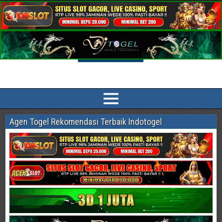
Indotogel HK Prediksi Togel Terlengkap
Prediksi Indotogel HK, Singapore Pools, Sidney, China, Taiwan, Cambodia
Paling Akurat dan jitu sesuai bocoran angka main dan syair togel online
Agen Togel Rekomendasi Terbaik Indotogel