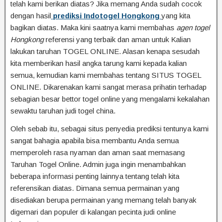
telah kami berikan diatas? Jika memang Anda sudah cocok
dengan hasil
prediksi Indotogel Hongkong
yang kita
bagikan diatas. Maka kini saatnya kami membahas
agen togel
Hongkong
referensi yang terbaik dan aman untuk Kalian
lakukan taruhan TOGEL ONLINE. Alasan kenapa sesudah
kita memberikan hasil angka tarung kami kepada kalian
semua, kemudian kami membahas tentang SITUS TOGEL
ONLINE. Dikarenakan kami sangat merasa prihatin terhadap
sebagian besar bettor togel online yang mengalami kekalahan
sewaktu taruhan judi togel china.
Oleh sebab itu, sebagai situs penyedia prediksi tentunya kami
sangat bahagia apabila bisa membantu Anda semua
memperoleh rasa nyaman dan aman saat memasang
Taruhan Togel Online. Admin juga ingin menambahkan
beberapa informasi penting lainnya tentang telah kita
referensikan diatas. Dimana semua permainan yang
disediakan berupa permainan yang memang telah banyak
digemari dan populer di kalangan pecinta judi online