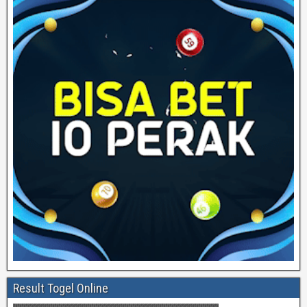
Result Togel Online