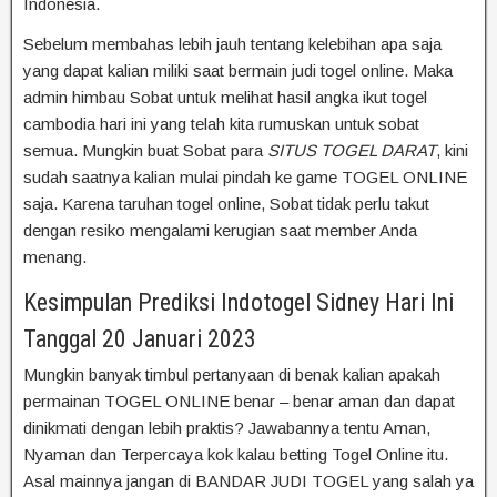
Indonesia.
Sebelum membahas lebih jauh tentang kelebihan apa saja
yang dapat kalian miliki saat bermain judi togel online. Maka
admin himbau Sobat untuk melihat hasil angka ikut togel
cambodia hari ini yang telah kita rumuskan untuk sobat
semua. Mungkin buat Sobat para
SITUS TOGEL DARAT
, kini
sudah saatnya kalian mulai pindah ke game TOGEL ONLINE
saja. Karena taruhan togel online, Sobat tidak perlu takut
dengan resiko mengalami kerugian saat member Anda
menang.
Kesimpulan Prediksi Indotogel Sidney Hari Ini
Tanggal 20 Januari 2023
Mungkin banyak timbul pertanyaan di benak kalian apakah
permainan TOGEL ONLINE benar – benar aman dan dapat
dinikmati dengan lebih praktis? Jawabannya tentu Aman,
Nyaman dan Terpercaya kok kalau betting Togel Online itu.
Asal mainnya jangan di BANDAR JUDI TOGEL yang salah ya