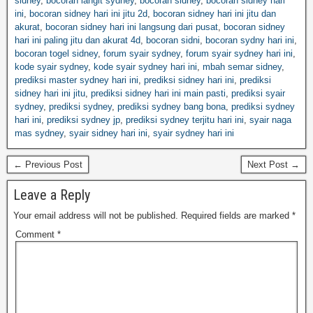
sidney
,
bocoran langit sydney
,
bocoran sidney
,
bocoran sidney hari
ini
,
bocoran sidney hari ini jitu 2d
,
bocoran sidney hari ini jitu dan
akurat
,
bocoran sidney hari ini langsung dari pusat
,
bocoran sidney
hari ini paling jitu dan akurat 4d
,
bocoran sidni
,
bocoran sydny hari ini
,
bocoran togel sidney
,
forum syair sydney
,
forum syair sydney hari ini
,
kode syair sydney
,
kode syair sydney hari ini
,
mbah semar sidney
,
prediksi master sydney hari ini
,
prediksi sidney hari ini
,
prediksi
sidney hari ini jitu
,
prediksi sidney hari ini main pasti
,
prediksi syair
sydney
,
prediksi sydney
,
prediksi sydney bang bona
,
prediksi sydney
hari ini
,
prediksi sydney jp
,
prediksi sydney terjitu hari ini
,
syair naga
mas sydney
,
syair sidney hari ini
,
syair sydney hari ini
← Previous Post
Next Post →
Leave a Reply
Your email address will not be published.
Required fields are marked
*
Comment
*